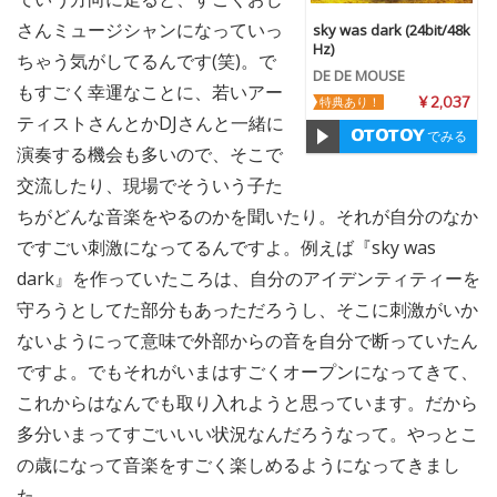
さんミュージシャンになっていっ
sky was dark (24bit/48k
Hz)
ちゃう気がしてるんです(笑)。で
DE DE MOUSE
もすごく幸運なことに、若いアー
特典あり！
¥ 2,037
ティストさんとかDJさんと一緒に
でみる
演奏する機会も多いので、そこで
交流したり、現場でそういう子た
ちがどんな音楽をやるのかを聞いたり。それが自分のなか
ですごい刺激になってるんですよ。例えば『sky was
dark』を作っていたころは、自分のアイデンティティーを
守ろうとしてた部分もあっただろうし、そこに刺激がいか
ないようにって意味で外部からの音を自分で断っていたん
ですよ。でもそれがいまはすごくオープンになってきて、
これからはなんでも取り入れようと思っています。だから
多分いまってすごいいい状況なんだろうなって。やっとこ
の歳になって音楽をすごく楽しめるようになってきまし
た。