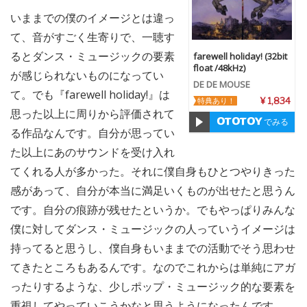
いままでの僕のイメージとは違っ
て、音がすごく生寄りで、一聴す
るとダンス・ミュージックの要素
farewell holiday! (32bit
float /48kHz)
が感じられないものになってい
DE DE MOUSE
て。でも『farewell holiday!』は
特典あり！
¥ 1,834
思った以上に周りから評価されて
でみる
る作品なんです。自分が思ってい
た以上にあのサウンドを受け入れ
てくれる人が多かった。それに僕自身もひとつやりきった
感があって、自分が本当に満足いくものが出せたと思うん
です。自分の痕跡が残せたというか。でもやっぱりみんな
僕に対してダンス・ミュージックの人っていうイメージは
持ってると思うし、僕自身もいままでの活動でそう思わせ
てきたところもあるんです。なのでこれからは単純にアガ
ったりするような、少しポップ・ミュージック的な要素を
重視してやっていこうかなと思うようになったんです。