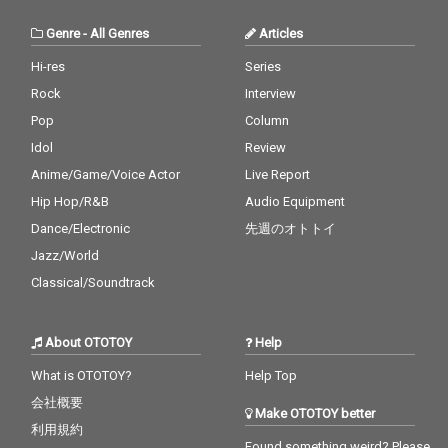
Genre
-
All Genres
Articles
Hi-res
Series
Rock
Interview
Pop
Column
Idol
Review
Anime/Game/Voice Actor
Live Report
Hip Hop/R&B
Audio Equipment
Dance/Electronic
先週のオトトイ
Jazz/World
Classical/Soundtrack
About OTOTOY
Help
What is OTOTOY?
Help Top
会社概要
Make OTOTOY better
利用規約
Found something weird? Please