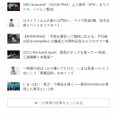
Still Caravanが〈GOON TRAX〉より新作『EPIC』をリリ
ース、ハイレゾ配信
ロストフィルムの新たな門出へ、ライヴ音源2種、自主企
画イベントをリスタート
【INTERVIEW】「予想を裏切って期待に応える」戸川純
が語るVampilliaとの邂逅と35周年記念セルフカヴァー集
□□□とthe band apart、異色のタッグを巡って──対談 :
三浦康嗣 × 木暮栄一
一時期小説ばっかり書いてたけど、いまは音楽──いとう
せいこう『再建設的』をめぐって
いまっぽい〈黒さ〉で都会を描く――新生bonobosが表
現した東京という街
この筆者の記事をもっとみる