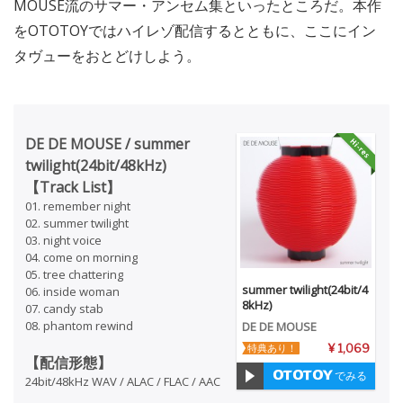
MOUSE流のサマー・アンセム集といったところだ。本作
をOTOTOYではハイレゾ配信するとともに、ここにイン
タヴューをおとどけしよう。
DE DE MOUSE / summer
twilight(24bit/48kHz)
【Track List】
01. remember night
02. summer twilight
03. night voice
04. come on morning
05. tree chattering
summer twilight(24bit/4
06. inside woman
8kHz)
07. candy stab
08. phantom rewind
DE DE MOUSE
特典あり！
¥ 1,069
【配信形態】
でみる
24bit/48kHz WAV / ALAC / FLAC / AAC