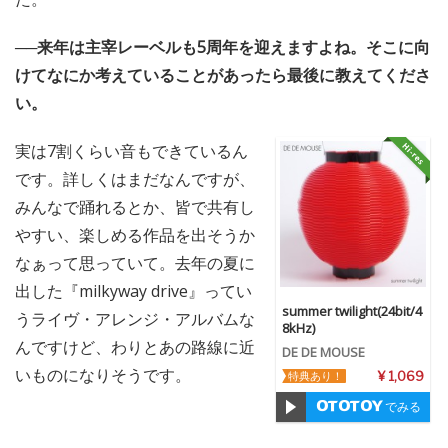
──来年は主宰レーベルも5周年を迎えますよね。そこに向
けてなにか考えていることがあったら最後に教えてくださ
い。
実は7割くらい音もできているん
です。詳しくはまだなんですが、
みんなで踊れるとか、皆で共有し
やすい、楽しめる作品を出そうか
なぁって思っていて。去年の夏に
出した『milkyway drive』ってい
summer twilight(24bit/4
うライヴ・アレンジ・アルバムな
8kHz)
んですけど、わりとあの路線に近
DE DE MOUSE
いものになりそうです。
特典あり！
¥ 1,069
でみる