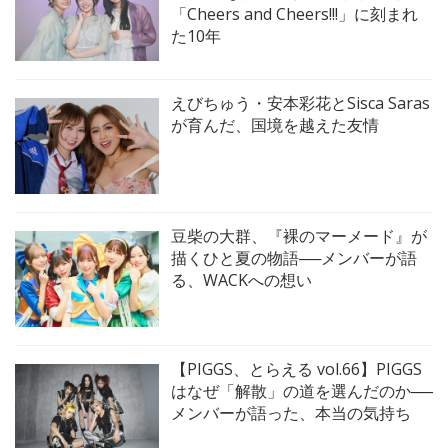
「Cheers and Cheers!!!」に刻まれ
た10年
えびちゅう・安本彩花とSisca Saras
が育んだ、国境を越えた友情
豆柴の大群、『裸のマーメード』が
描くひと夏の物語──メンバーが語
る、WACKへの想い
【PIGGS、とらえる vol.66】PIGGS
はなぜ「解散」の道を選んだのか──
メンバーが語った、本当の気持ち