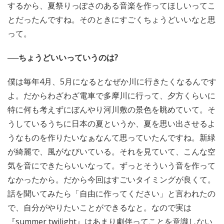
するから、夏祭りっぽさのある音楽を作ってほしいってこ
とだったんですね。そのときにすごくちょうどいいなと思
って。
──ちょうどいいっていうのは?
僕は毎年4月、5月になるとなぜか川に行きたくなるんです
よ。だからわざわざ電車で多摩川に行って、夕方くらいに
特に何も考えずにぼんやり河川敷の景色を眺めていて。そ
うしているうちに日本の夏というか、夏を思い出させるよ
うなものを作りたいなぁなんて思っていたんですね。新緑
が綺麗で、風がなびいている。それを見ていて、こんな空
気を音にできたらいいなって。ずっとそういう音を作って
なかったから。だから今回はすごいタイミングが良くて。
話を聞いてみたら「自由に作ってください」と言われたの
で、自分がやりたいことができるなと。なので実は
『summer twilight』はあまり劇伴ってことを意識しない