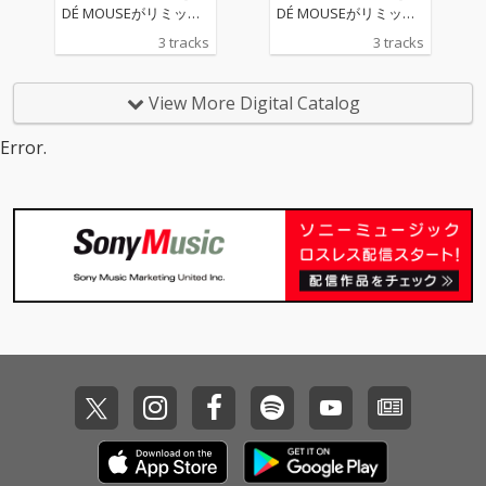
DÉ MOUSEがリミック
DÉ MOUSEがリミック
ス。 原曲のニュージャ
ス。 原曲のニュージャ
3 tracks
3 tracks
ックスウィング的なア
ックスウィング的なア
プローチから、ジャジ
プローチから、ジャジ
ーでスロウなイントロ
ーでスロウなイントロ
View More Digital Catalog
からのアッパーなテン
からのアッパーなテン
ポへの変化も楽しめ
ポへの変化も楽しめ
Error.
る、モダンでダンサン
る、モダンでダンサン
ブルなクラブユースな
ブルなクラブユースな
アレンジに仕上がって
アレンジに仕上がって
いる。
いる。