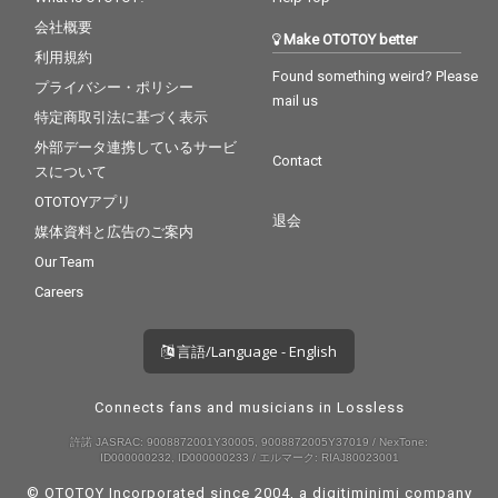
会社概要
Make OTOTOY better
利用規約
Found something weird? Please
プライバシー・ポリシー
mail us
特定商取引法に基づく表示
外部データ連携しているサービ
Contact
スについて
OTOTOYアプリ
退会
媒体資料と広告のご案内
Our Team
Careers
言語/Language - English
Connects fans and musicians in Lossless
許諾 JASRAC: 9008872001Y30005, 9008872005Y37019 / NexTone:
ID000000232, ID000000233 / エルマーク: RIAJ80023001
© OTOTOY Incorporated since 2004, a
digitiminimi
company