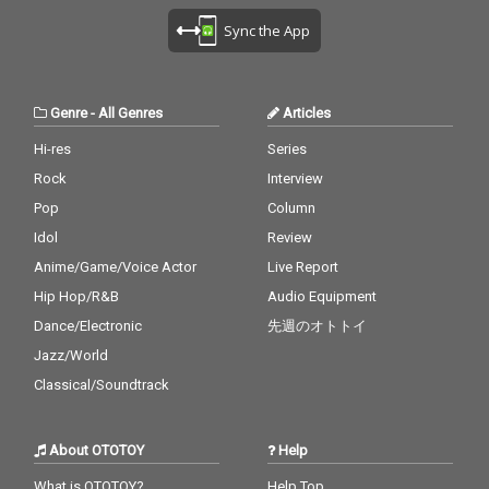
Sync the App
Genre
-
All Genres
Articles
Hi-res
Series
Rock
Interview
Pop
Column
Idol
Review
Anime/Game/Voice Actor
Live Report
Hip Hop/R&B
Audio Equipment
Dance/Electronic
先週のオトトイ
Jazz/World
Classical/Soundtrack
About OTOTOY
Help
What is OTOTOY?
Help Top