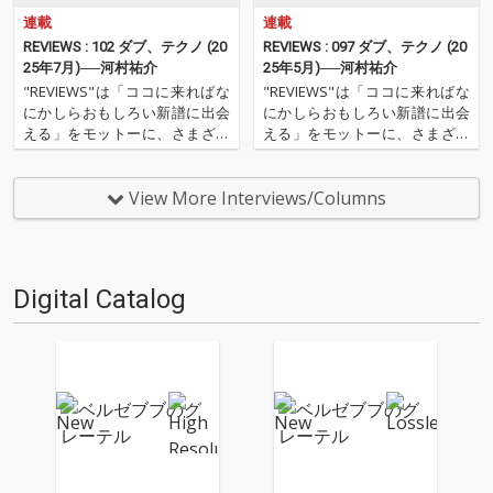
連載
連載
REVIEWS : 102 ダブ、テクノ (20
REVIEWS : 097 ダブ、テクノ (20
25年7月)──河村祐介
25年5月)──河村祐介
"REVIEWS"は「ココに来ればな
"REVIEWS"は「ココに来ればな
にかしらおもしろい新譜に出会
にかしらおもしろい新譜に出会
える」をモットーに、さまざま
える」をモットーに、さまざま
な書き手がここ数ヶ月の新譜か
な書き手がここ数ヶ月の新譜か
らエッセンシャルな9枚を選び
らエッセンシャルな9枚を選び
レヴューするコーナー。今回の
レヴューするコーナー。今回の
View More Interviews/Columns
更新は、OTOTOY編集長でもあ
更新は、OTOTOY編集長でもあ
り、昨年、監修本『DUB入門』
り、昨年、監修本『DUB入門』
刊行した河村祐介が…
刊行した河村祐介が…
Digital Catalog