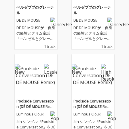
ベルゼブブのグレーテ
ベルゼブブのグレーテ
ル
ル
DE DE MOUSE
DE DE MOUSE
DÉ DÉ MOUSEが、自身
DÉ DÉ MOUSEが、自身
の経験とグリム童話
の経験とグリム童話
「ヘンゼルとグレーテ
「ヘンゼルとグレーテ
ル」を題材にしたダー
ル」を題材にしたダー
1 track
1 track
クメルヘンボカロ『ベ
クメルヘンボカロ『ベ
ルゼブブのグレーテ
ルゼブブのグレーテ
ル』をリリース！ 蝿の
ル』をリリース！ 蝿の
羽音から始まる今作
羽音から始まる今作
は、ミニマルミュージ
は、ミニマルミュージ
ック的な和音構成とア
ック的な和音構成とア
ンサンブルに荒れたタ
ンサンブルに荒れたタ
ブラ、割れまくったサ
ブラ、割れまくったサ
ブベース、無機質なが
ブベース、無機質なが
ら不快感と怒りを体現
ら不快感と怒りを体現
Poolside Conversatio
Poolside Conversatio
した調声された初音ミ
した調声された初音ミ
n (DÉ DÉ MOUSE Remi
n (DÉ DÉ MOUSE Remi
クの歌全てが歪んだ、
クの歌全てが歪んだ、
x)
x)
Luminous Cloud
Luminous Cloud
幻想的で不快感マック
幻想的で不快感マック
スなダークメルヘンモ
スなダークメルヘンモ
4th シングル『Poolsid
4th シングル『Poolsid
ダンバレエボカロ！
ダンバレエボカロ！
e Conversation』をDÉ
e Conversation』をDÉ