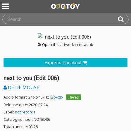
Open this artwork in new tab
Express Checkout
next to you (Edit 006)
DE DE MOUSE
Audio format: 24bit/48kHz
Hi-res
Release date: 2020-07-24
Label:
not records
Catalog number: NOTED06
Total runtime: 03:28