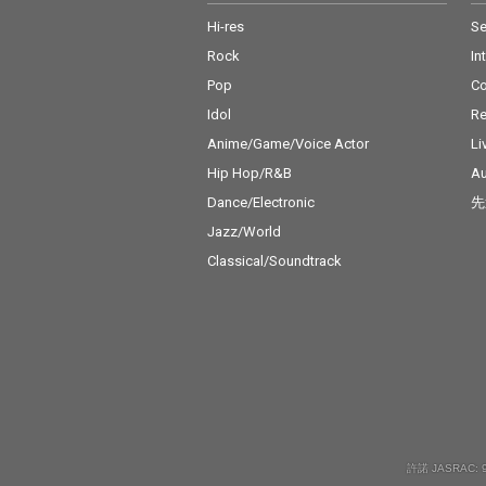
Hi-res
Se
Rock
In
Pop
C
Idol
Re
Anime/Game/Voice Actor
Li
Hip Hop/R&B
Au
Dance/Electronic
先
Jazz/World
Classical/Soundtrack
許諾 JASRAC: 9