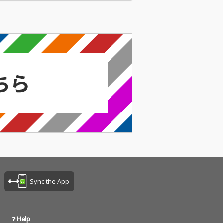
Sync the App
Help