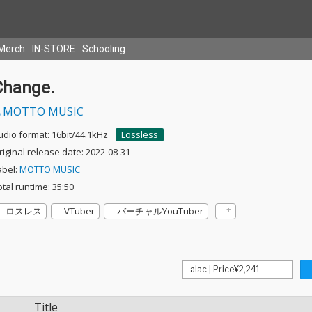
Merch
IN-STORE
Schooling
Change.
MOTTO MUSIC
udio format: 16bit/44.1kHz
Lossless
riginal release date: 2022-08-31
abel:
MOTTO MUSIC
otal runtime: 35:50
ロスレス
VTuber
バーチャルYouTuber
Title