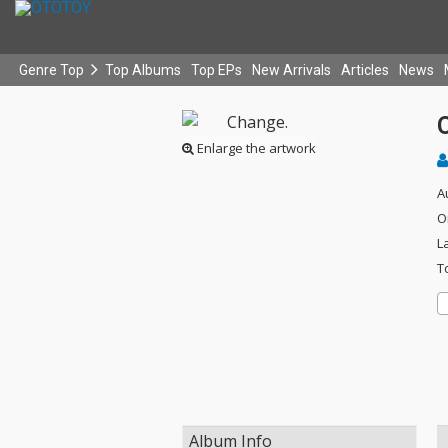
Genre Top
Top Albums
Top EPs
New Arrivals
Articles
News
Enlarge the artwork
A
O
L
T
Album Info