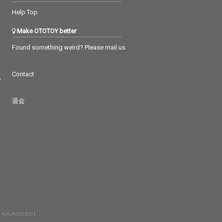
Help Top
Make OTOTOY better
Found something weird? Please mail us
Contact
つ
退会
 RIAJ80023001