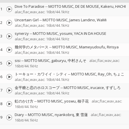
Dive To Paradise
--
MOTTO MUSIC
DE DE MOUSE
Kakeru
HACHI
1
alac,flac,wav,aac: 16bit/44.1kHz
Uncertain Girl
--
MOTTO MUSIC
James Landino
WaMi
2
alac,flac,wav,aac: 16bit/44.1kHz
synerzy
--
MOTTO MUSIC
yosumi
YACA IN DA HOUSE
3
alac,flac,wav,aac: 16bit/44.1kHz
幾何学のメタバース
--
MOTTO MUSIC
Mameyudoufu
Ririsya
4
alac,flac,wav,aac: 16bit/44.1kHz
sisi
--
MOTTO MUSIC
gaburyu
中村さんそ
alac,flac,wav,aac:
5
16bit/44.1kHz
トーキョー・カワイイ・シティ
--
MOTTO MUSIC
Ray_Oh
ちょこ
6
alac,flac,wav,aac: 16bit/44.1kHz
金平糖と恋のホロスコープ
--
MOTTO MUSIC
irucaice
すずしろ
7
alac,flac,wav,aac: 16bit/44.1kHz
虹のかけ方
--
MOTTO MUSIC
yoswu
柚子花
alac,flac,wav,aac:
8
16bit/44.1kHz
Diary
--
MOTTO MUSIC
nyankobrq
東 雪蓮
alac,flac,wav,aac:
9
16bit/44.1kHz