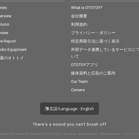
ries
What is OTOTOY?
terview
会社概要
olumn
利用規約
view
プライバシー・ポリシー
ve Report
特定商取引法に基づく表示
dio Equipment
外部データ連携しているサービスに
いて
週のオトトイ
OTOTOYアプリ
媒体資料と広告のご案内
Our Team
Careers
言語/Language - English
There's a sound you can't brush off
008872001Y30005, 9008872005Y37019 / NexTone: ID000000232, ID000000233 / エルマーク: