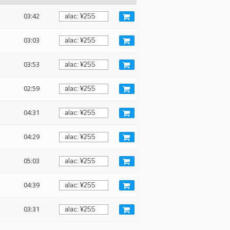
03:42
03:03
03:53
02:59
04:31
04:29
05:03
04:39
03:31