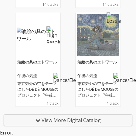
後の気流〟 先日先行リ
後の気流〟 先日先行リ
14 tracks
14 tracks
リースされた「油絵の
リースされた「油絵の
具のエトワール」含む
具のエトワール」含む
計14曲が収録された夜
計14曲が収録された夜
の多摩センターが舞台
の多摩センターが舞台
の2ndアルバム「星月
の2ndアルバム「星月
にかかる雲」を Chill ＆
にかかる雲」を Chill ＆
Life Community〝Lone
Life Community〝Lone
ly Girl〟よりリリー
ly Girl〟よりリリー
ス！ 2ndアルバムは、
ス！ 2ndアルバムは、
冬の冷たい空気と、ひ
冬の冷たい空気と、ひ
油絵の具のエトワール
油絵の具のエトワール
とりでいる時間の静け
とりでいる時間の静け
さを ピアノを軸にした
さを ピアノを軸にした
午後の気流
午後の気流
Lo-Fiサウンドで描か
Lo-Fiサウンドで描か
れ、夜の思考や感情の
れ、夜の思考や感情の
東京郊外の空をテーマ
東京郊外の空をテーマ
揺らぎをそっとすくい
揺らぎをそっとすくい
にしたDÉ DÉ MOUSEの
にしたDÉ DÉ MOUSEの
上げるこの季節にこそ
上げるこの季節にこそ
プロジェクト〝午後の
プロジェクト〝午後の
ふさわしい作品となっ
ふさわしい作品となっ
気流〟 前回のEPから続
気流〟 前回のEPから続
1 track
1 track
ている。 先行曲で提示
ている。 先行曲で提示
き夜の多摩センターが
き夜の多摩センターが
されたフランス印象派
されたフランス印象派
舞台の2ndアルバムが
舞台の2ndアルバムが
的な和声感と、滲むよ
的な和声感と、滲むよ
完成し、都市と自然の
完成し、都市と自然の
View More Digital Catalog
うなピアノの響きはア
うなピアノの響きはア
あいだにある”郊外”と
あいだにある”郊外”と
ルバム全体を貫く核と
ルバム全体を貫く核と
いう場所の曖昧さを描
いう場所の曖昧さを描
Error.
なり、全14曲それぞれ
なり、全14曲それぞれ
き出す先行シングル
き出す先行シングル