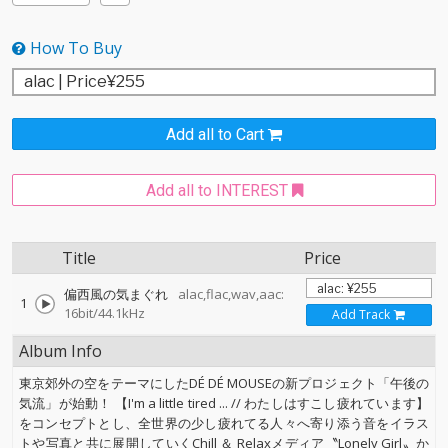
How To Buy
Add all to Cart
Add all to INTEREST
Title
Price
偏西風の気まぐれ
alac,flac,wav,aac:
1
16bit/44.1kHz
Add Track
Album Info
東京郊外の空をテーマにしたDÉ DÉ MOUSEの新プロジェクト「午後の
気流」が始動！ 【I'm a little tired ... // わたしはすこし疲れています】
をコンセプトとし、全世界の少し疲れてる人々へ寄り添う音をイラス
トや写真と共に展開していくChill ＆ Relaxメディア〝Lonely Girl〟か