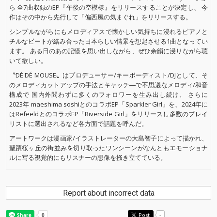
ら 全7曲収録のEP『午後の空模様』をリリースすることが決定し、 今
作はその中から先行して「偏西風の気まぐれ」をリリースする。
シンプルながらにもメロディアスで懐かしい気持ちに浸れるピアノと
チルなビートが絡み合った日本らしい情景を想起させる1曲となってい
ます。 ある日のあの記憶を思い出しながら、ぜひ余韻に浸りながら聴
いて欲しい。
〝DÉ DÉ MOUSE〟はプロデューサー/キーボーディスト/DJとして、そ
のメロディカットアップの手法とキャッチ―で不思議なメロディ/和音
構成で 国内外問わずに多くのフォロワーを生み出し続け、 さらに
2023年 maeshima soshiとのコラボEP「Sparkler Girl」を、2024年に
はRefeeldとのコラボEP「Riverside Girl」をリリースし多数のプレイ
リストに選出されるなど各方面で話題を呼んだ。
アートワークは漫画家/イラストレーターの大島智子によって描かれ、
聖蹟桜ヶ丘の街並みを切り取ったワンシーンがなんともエモーショナ
ルに写る視覚的にもリスナーの想像を掻き立てている。
Report about incorrect data
Post
-