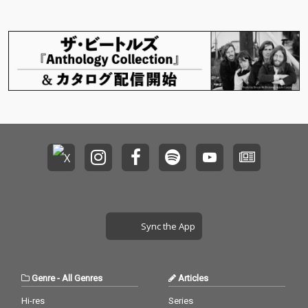
が、冬の夜に浮かぶ断
が、冬の夜に浮かぶ断
「油絵の具のエトワー
「油絵の具のエトワー
片的な記憶や感情を静
片的な記憶や感情を静
ル」をChill ＆ Life Com
ル」をChill ＆ Life Com
かに紡いでいく。 「考
かに紡いでいく。 「考
munity〝Lonely Girl〟
munity〝Lonely Girl〟
え事」「きっと叶うは
え事」「きっと叶うは
よりリリースする。 冬
よりリリースする。 冬
ず」「星月にかかる
ず」「星月にかかる
の夜の冷たい空気やひ
の夜の冷たい空気やひ
雲」といった楽曲タイ
雲」といった楽曲タイ
とりきりの静けさをそ
とりきりの静けさをそ
トルが示すように、ド
トルが示すように、ド
のまま音に封じ込めた
のまま音に封じ込めた
ラマティックに描かれ
ラマティックに描かれ
作品に仕上がってお
作品に仕上がってお
ながらもあくまで静か
ながらもあくまで静か
り、 フランス印象派を
り、 フランス印象派を
に、リスナーの日常と
に、リスナーの日常と
強く想起させるピアノ
強く想起させるピアノ
思考の中に”自分の居場
思考の中に”自分の居場
を中心に構築されたLo-
を中心に構築されたLo-
所”を提示する作品であ
所”を提示する作品であ
Fiインストゥルメンタ
Fiインストゥルメンタ
る。 寒い季節にこそ寄
る。 寒い季節にこそ寄
ル。 全体に漂うのは決
ル。 全体に漂うのは決
り添う、静かで内省的
り添う、静かで内省的
して寂しさだけではな
して寂しさだけではな
な季節そのものを詰め
な季節そのものを詰め
い。 孤独を受け入れ、
い。 孤独を受け入れ、
込んだ2ndアルバムで
込んだ2ndアルバムで
静かに抱え込むような
静かに抱え込むような
ある。 〝DÉ DÉ MOUS
ある。 〝DÉ DÉ MOUS
落ち着きと、どこか美
落ち着きと、どこか美
Sync the App
E〟はプロデューサー/
E〟はプロデューサー/
しさを伴った冷たさが
しさを伴った冷たさが
キーボーディスト/DJと
キーボーディスト/DJと
共存している。 淡く滲
共存している。 淡く滲
して、 そのメロディカ
して、 そのメロディカ
むピアノの響きや心拍
むピアノの響きや心拍
ットアップの手法とキ
ットアップの手法とキ
感のように静かに寄り
感のように静かに寄り
Genre
-
All Genres
Articles
ャッチ―で不思議なメ
ャッチ―で不思議なメ
添うLo-Fiビートは、 ま
添うLo-Fiビートは、 ま
ロディ/和音構成で国内
ロディ/和音構成で国内
るで雪明かりに照らさ
るで雪明かりに照らさ
Hi-res
Series