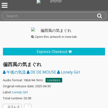
Open this artwork in new tab
Express Checkout
偏西風の気まぐれ
午後の気流
DE DE MOUSE
Lonely Girl
Audio format: 16bit/44.1kHz
Lossless
Original release date: 2025-04-30
Label:
Lonely Girl
Total runtime: 02:08
ロスレス