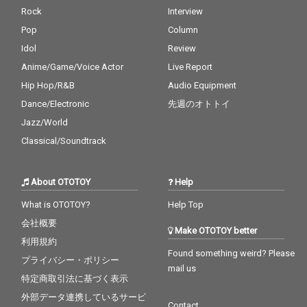
外問わずに多くのフォ
外問わずに多くのフォ
れた街路や誰もいない
れた街路や誰もいない
Rock
Interview
ロワーを生み出し続け
ロワーを生み出し続け
夜中の住宅地を散策し
夜中の住宅地を散策し
ている。 2023年 maes
ている。 2023年 maes
ているかのような孤独
ているかのような孤独
Pop
Column
hima soshiとのコラボ
hima soshiとのコラボ
と静寂を美しく描き出
と静寂を美しく描き出
Idol
Review
EP「Sparkler Girl」
EP「Sparkler Girl」
す作品となっている。
す作品となっている。
を、 2024年にはRefeel
を、 2024年にはRefeel
Anime/Game/Voice Actor
Live Report
〝DÉ DÉ MOUSE〟はプ
〝DÉ DÉ MOUSE〟はプ
dとのコラボEP「River
dとのコラボEP「River
ロデューサー/キーボー
ロデューサー/キーボー
Hip Hop/R&B
Audio Equipment
side Girl」をリリース
side Girl」をリリース
ディスト/DJとして、
ディスト/DJとして、
Dance/Electronic
先週のオトトイ
し多数のプレイリスト
し多数のプレイリスト
そのメロディカットア
そのメロディカットア
に選出され話題を呼ん
に選出され話題を呼ん
ップの手法とキャッチ
ップの手法とキャッチ
Jazz/World
だ。 さらに2025年には
だ。 さらに2025年には
―で不思議なメロディ/
―で不思議なメロディ/
Classical/Soundtrack
新プロジェクト〝午後
新プロジェクト〝午後
和音構成で 国内外問わ
和音構成で 国内外問わ
の気流〟も始動させる
の気流〟も始動させる
ずに多くのフォロワー
ずに多くのフォロワー
ほか、シンガー・WaM
ほか、シンガー・WaM
を生み出し続けてい
を生み出し続けてい
About OTOTOY
Help
iとRefeeldとのコラボ
iとRefeeldとのコラボ
る。 2023年 maeshim
る。 2023年 maeshim
ソングをLonely Girlか
ソングをLonely Girlか
a soshiとのコラボEP
a soshiとのコラボEP
What is OTOTOY?
Help Top
らリリースするなど今
らリリースするなど今
「Sparkler Girl」を、
「Sparkler Girl」を、
なお最前線で活発的に
なお最前線で活発的に
会社概要
2024年にはRefeeldと
2024年にはRefeeldと
Make OTOTOY better
リースを重ねている。
リースを重ねている。
のコラボEP「Riversid
のコラボEP「Riversid
利用規約
アートワークは漫画家/
アートワークは漫画家/
e Girl」をリリースし多
e Girl」をリリースし多
Found something weird? Please
プライバシー・ポリシー
イラストレーターの大
イラストレーターの大
数のプレイリストに選
数のプレイリストに選
mail us
島智子が担当し、 星月
島智子が担当し、 星月
出され話題を呼んだ。
出され話題を呼んだ。
特定商取引法に基づく表示
夜を想起させる空の
夜を想起させる空の
さらに2025年には新プ
さらに2025年には新プ
外部データ連携しているサービ
下、街の外れでひとり
下、街の外れでひとり
ロジェクト〝午後の気
ロジェクト〝午後の気
Contact