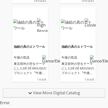
14 tracks
14 tracks
リースされた「油絵の
リースされた「油絵の
具のエトワール」含む
具のエトワール」含む
計14曲が収録された夜
計14曲が収録された夜
の多摩センターが舞台
の多摩センターが舞台
の2ndアルバム「星月
の2ndアルバム「星月
にかかる雲」を Chill ＆
にかかる雲」を Chill ＆
Life Community〝Lone
Life Community〝Lone
ly Girl〟よりリリー
ly Girl〟よりリリー
ス！ 2ndアルバムは、
ス！ 2ndアルバムは、
冬の冷たい空気と、ひ
冬の冷たい空気と、ひ
油絵の具のエトワール
油絵の具のエトワール
とりでいる時間の静け
とりでいる時間の静け
さを ピアノを軸にした
さを ピアノを軸にした
午後の気流
午後の気流
Lo-Fiサウンドで描か
Lo-Fiサウンドで描か
れ、夜の思考や感情の
れ、夜の思考や感情の
東京郊外の空をテーマ
東京郊外の空をテーマ
揺らぎをそっとすくい
揺らぎをそっとすくい
にしたDÉ DÉ MOUSEの
にしたDÉ DÉ MOUSEの
上げるこの季節にこそ
上げるこの季節にこそ
プロジェクト〝午後の
プロジェクト〝午後の
ふさわしい作品となっ
ふさわしい作品となっ
気流〟 前回のEPから続
気流〟 前回のEPから続
1 track
1 track
ている。 先行曲で提示
ている。 先行曲で提示
き夜の多摩センターが
き夜の多摩センターが
されたフランス印象派
されたフランス印象派
舞台の2ndアルバムが
舞台の2ndアルバムが
的な和声感と、滲むよ
的な和声感と、滲むよ
完成し、都市と自然の
完成し、都市と自然の
View More Digital Catalog
うなピアノの響きはア
うなピアノの響きはア
あいだにある”郊外”と
あいだにある”郊外”と
ルバム全体を貫く核と
ルバム全体を貫く核と
いう場所の曖昧さを描
いう場所の曖昧さを描
Error.
なり、全14曲それぞれ
なり、全14曲それぞれ
き出す先行シングル
き出す先行シングル