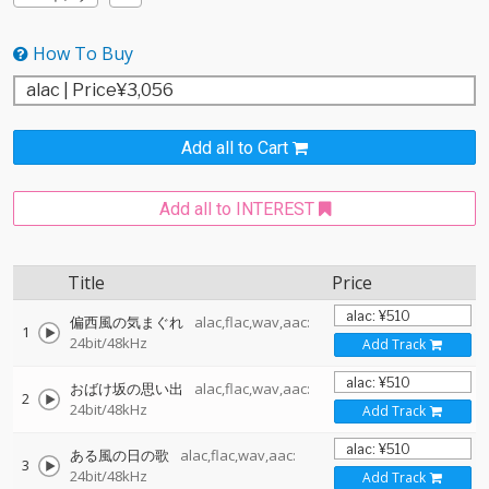
How To Buy
Add all to Cart
Add all to INTEREST
Title
Price
偏西風の気まぐれ
alac,flac,wav,aac:
1
24bit/48kHz
Add Track
おばけ坂の思い出
alac,flac,wav,aac:
2
24bit/48kHz
Add Track
ある風の日の歌
alac,flac,wav,aac:
3
24bit/48kHz
Add Track