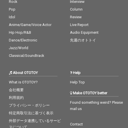
Rock
Interview
ロワーを生み出し続け
ロワーを生み出し続け
夜中の住宅地を散策し
夜中の住宅地を散策し
ている。 2023年 maes
ている。 2023年 maes
ているかのような孤独
ているかのような孤独
Pop
Column
hima soshiとのコラボ
hima soshiとのコラボ
と静寂を美しく描き出
と静寂を美しく描き出
Idol
Review
EP「Sparkler Girl」
EP「Sparkler Girl」
す作品となっている。
す作品となっている。
を、 2024年にはRefeel
を、 2024年にはRefeel
Anime/Game/Voice Actor
Live Report
〝DÉ DÉ MOUSE〟はプ
〝DÉ DÉ MOUSE〟はプ
dとのコラボEP「River
dとのコラボEP「River
ロデューサー/キーボー
ロデューサー/キーボー
Hip Hop/R&B
Audio Equipment
side Girl」をリリース
side Girl」をリリース
ディスト/DJとして、
ディスト/DJとして、
Dance/Electronic
先週のオトトイ
し多数のプレイリスト
し多数のプレイリスト
そのメロディカットア
そのメロディカットア
に選出され話題を呼ん
に選出され話題を呼ん
ップの手法とキャッチ
ップの手法とキャッチ
Jazz/World
だ。 さらに2025年には
だ。 さらに2025年には
―で不思議なメロディ/
―で不思議なメロディ/
Classical/Soundtrack
新プロジェクト〝午後
新プロジェクト〝午後
和音構成で 国内外問わ
和音構成で 国内外問わ
の気流〟も始動させる
の気流〟も始動させる
ずに多くのフォロワー
ずに多くのフォロワー
ほか、シンガー・WaM
ほか、シンガー・WaM
を生み出し続けてい
を生み出し続けてい
About OTOTOY
Help
iとRefeeldとのコラボ
iとRefeeldとのコラボ
る。 2023年 maeshim
る。 2023年 maeshim
ソングをLonely Girlか
ソングをLonely Girlか
a soshiとのコラボEP
a soshiとのコラボEP
What is OTOTOY?
Help Top
らリリースするなど今
らリリースするなど今
「Sparkler Girl」を、
「Sparkler Girl」を、
なお最前線で活発的に
なお最前線で活発的に
会社概要
2024年にはRefeeldと
2024年にはRefeeldと
Make OTOTOY better
リースを重ねている。
リースを重ねている。
のコラボEP「Riversid
のコラボEP「Riversid
利用規約
アートワークは漫画家/
アートワークは漫画家/
e Girl」をリリースし多
e Girl」をリリースし多
Found something weird? Please
プライバシー・ポリシー
イラストレーターの大
イラストレーターの大
数のプレイリストに選
数のプレイリストに選
mail us
島智子が担当し、 星月
島智子が担当し、 星月
出され話題を呼んだ。
出され話題を呼んだ。
特定商取引法に基づく表示
夜を想起させる空の
夜を想起させる空の
さらに2025年には新プ
さらに2025年には新プ
外部データ連携しているサービ
下、街の外れでひとり
下、街の外れでひとり
ロジェクト〝午後の気
ロジェクト〝午後の気
Contact
スについて
考え事をしながら音楽
考え事をしながら音楽