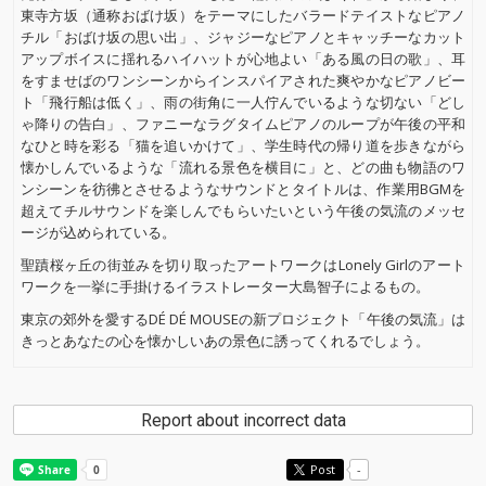
東寺方坂（通称おばけ坂）をテーマにしたバラードテイストなピアノ
チル「おばけ坂の思い出」、ジャジーなピアノとキャッチーなカット
アップボイスに揺れるハイハットが心地よい「ある風の日の歌」、耳
をすませばのワンシーンからインスパイアされた爽やかなピアノビー
ト「飛行船は低く」、雨の街角に一人佇んでいるような切ない「どし
ゃ降りの告白」、ファニーなラグタイムピアノのループが午後の平和
なひと時を彩る「猫を追いかけて」、学生時代の帰り道を歩きながら
懐かしんでいるような「流れる景色を横目に」と、どの曲も物語のワ
ンシーンを彷彿とさせるようなサウンドとタイトルは、作業用BGMを
超えてチルサウンドを楽しんでもらいたいという午後の気流のメッセ
ージが込められている。
聖蹟桜ヶ丘の街並みを切り取ったアートワークはLonely Girlのアート
ワークを一挙に手掛けるイラストレーター大島智子によるもの。
東京の郊外を愛するDÉ DÉ MOUSEの新プロジェクト「午後の気流」は
きっとあなたの心を懐かしいあの景色に誘ってくれるでしょう。
Report about incorrect data
Post
-