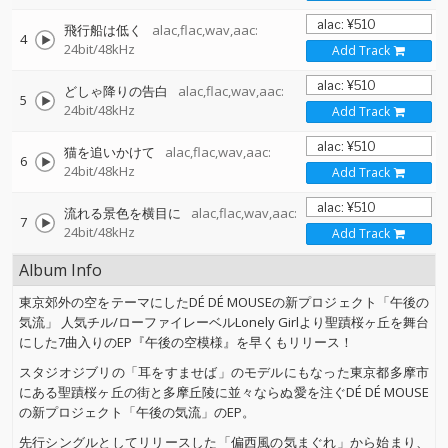
飛行船は低く
alac,flac,wav,aac:
4
24bit/48kHz
Add Track
どしゃ降りの告白
alac,flac,wav,aac:
5
24bit/48kHz
Add Track
猫を追いかけて
alac,flac,wav,aac:
6
24bit/48kHz
Add Track
流れる景色を横目に
alac,flac,wav,aac:
7
24bit/48kHz
Add Track
Album Info
東京郊外の空をテーマにしたDÉ DÉ MOUSEの新プロジェクト「午後の
気流」 人気チル/ローファイレーベルLonely Girlより聖蹟桜ヶ丘を舞台
にした7曲入りのEP『午後の空模様』を早くもリリース！
スタジオジブリの「耳をすませば」のモデルにもなった東京都多摩市
にある聖蹟桜ヶ丘の街と多摩丘陵に並々ならぬ愛を注ぐDÉ DÉ MOUSE
の新プロジェクト「午後の気流」のEP。
先行シングルとしてリリースした「偏西風の気まぐれ」から始まり、