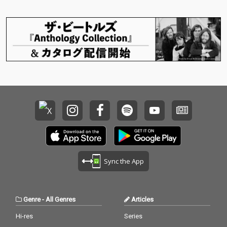
が、冬の夜に浮かぶ断
が、冬の夜に浮かぶ断
「油絵の具のエトワー
「油絵の具のエトワー
片的な記憶や感情を静
片的な記憶や感情を静
ル」をChill ＆ Life Com
ル」をChill ＆ Life Com
かに紡いでいく。 「考
かに紡いでいく。 「考
munity〝Lonely Girl〟
munity〝Lonely Girl〟
え事」「きっと叶うは
え事」「きっと叶うは
よりリリースする。 冬
よりリリースする。 冬
ず」「星月にかかる
ず」「星月にかかる
の夜の冷たい空気やひ
の夜の冷たい空気やひ
雲」といった楽曲タイ
雲」といった楽曲タイ
とりきりの静けさをそ
とりきりの静けさをそ
トルが示すように、ド
トルが示すように、ド
のまま音に封じ込めた
のまま音に封じ込めた
ラマティックに描かれ
ラマティックに描かれ
作品に仕上がってお
作品に仕上がってお
ながらもあくまで静か
ながらもあくまで静か
り、 フランス印象派を
り、 フランス印象派を
に、リスナーの日常と
に、リスナーの日常と
強く想起させるピアノ
強く想起させるピアノ
思考の中に”自分の居場
思考の中に”自分の居場
を中心に構築されたLo-
を中心に構築されたLo-
所”を提示する作品であ
所”を提示する作品であ
Fiインストゥルメンタ
Fiインストゥルメンタ
る。 寒い季節にこそ寄
る。 寒い季節にこそ寄
ル。 全体に漂うのは決
ル。 全体に漂うのは決
り添う、静かで内省的
り添う、静かで内省的
して寂しさだけではな
して寂しさだけではな
な季節そのものを詰め
な季節そのものを詰め
い。 孤独を受け入れ、
い。 孤独を受け入れ、
込んだ2ndアルバムで
込んだ2ndアルバムで
静かに抱え込むような
静かに抱え込むような
ある。 〝DÉ DÉ MOUS
ある。 〝DÉ DÉ MOUS
落ち着きと、どこか美
落ち着きと、どこか美
Sync the App
E〟はプロデューサー/
E〟はプロデューサー/
しさを伴った冷たさが
しさを伴った冷たさが
キーボーディスト/DJと
キーボーディスト/DJと
共存している。 淡く滲
共存している。 淡く滲
して、 そのメロディカ
して、 そのメロディカ
むピアノの響きや心拍
むピアノの響きや心拍
ットアップの手法とキ
ットアップの手法とキ
感のように静かに寄り
感のように静かに寄り
Genre
-
All Genres
Articles
ャッチ―で不思議なメ
ャッチ―で不思議なメ
添うLo-Fiビートは、 ま
添うLo-Fiビートは、 ま
ロディ/和音構成で国内
ロディ/和音構成で国内
るで雪明かりに照らさ
るで雪明かりに照らさ
Hi-res
Series
外問わずに多くのフォ
外問わずに多くのフォ
れた街路や誰もいない
れた街路や誰もいない