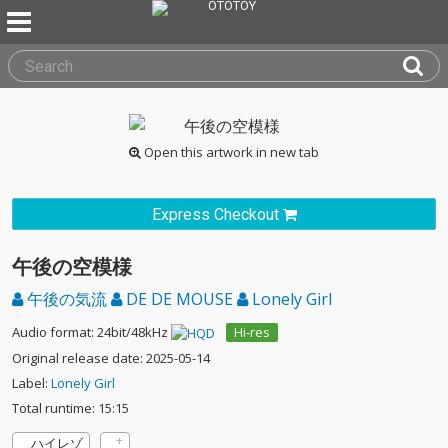
Open this artwork in new tab
Express Checkout
午後の空模様
午後の気流
DE DE MOUSE
Lonely Girl
Audio format: 24bit/48kHz
Hi-res
Original release date: 2025-05-14
Label:
Lonely Girl
Total runtime: 15:15
ハイレゾ