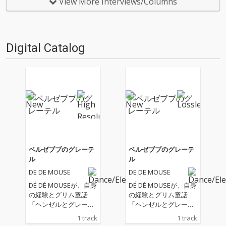
レヴューするコーナー。今回の
レヴューするコーナー。今回の
View More Interviews/Columns
更新は、OTOTOY編集長でもあ
更新は、OTOTOY編集長でもあ
り、昨年、監修本『DUB入門』
り、昨年、監修本『DUB入門』
刊行した河村祐介が…
刊行した河村祐介が…
Digital Catalog
ベルゼブブのグレーテ
ベルゼブブのグレーテ
ル
ル
DE DE MOUSE
DE DE MOUSE
DÉ DÉ MOUSEが、自身
DÉ DÉ MOUSEが、自身
の経験とグリム童話
の経験とグリム童話
「ヘンゼルとグレーテ
「ヘンゼルとグレーテ
ル」を題材にしたダー
ル」を題材にしたダー
1 track
1 track
クメルヘンボカロ『ベ
クメルヘンボカロ『ベ