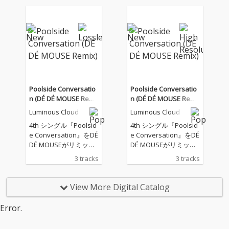
ルゼブブのグレーテ
ルゼブブのグレーテ
ル』をリリース！ 蝿の
ル』をリリース！ 蝿の
羽音から始まる今作
羽音から始まる今作
は、ミニマルミュージ
は、ミニマルミュージ
ック的な和音構成とア
ック的な和音構成とア
ンサンブルに荒れたタ
ンサンブルに荒れたタ
ブラ、割れまくったサ
ブラ、割れまくったサ
ブベース、無機質なが
ブベース、無機質なが
ら不快感と怒りを体現
ら不快感と怒りを体現
Poolside Conversatio
Poolside Conversatio
した調声された初音ミ
した調声された初音ミ
n (DÉ DÉ MOUSE Remi
n (DÉ DÉ MOUSE Remi
クの歌全てが歪んだ、
クの歌全てが歪んだ、
x)
x)
Luminous Cloud
Luminous Cloud
幻想的で不快感マック
幻想的で不快感マック
スなダークメルヘンモ
スなダークメルヘンモ
4th シングル『Poolsid
4th シングル『Poolsid
ダンバレエボカロ！
ダンバレエボカロ！
e Conversation』をDÉ
e Conversation』をDÉ
DÉ MOUSEがリミック
DÉ MOUSEがリミック
ス。 原曲のニュージャ
ス。 原曲のニュージャ
3 tracks
3 tracks
ックスウィング的なア
ックスウィング的なア
プローチから、ジャジ
プローチから、ジャジ
ーでスロウなイントロ
ーでスロウなイントロ
View More Digital Catalog
からのアッパーなテン
からのアッパーなテン
ポへの変化も楽しめ
ポへの変化も楽しめ
Error.
る、モダンでダンサン
る、モダンでダンサン
ブルなクラブユースな
ブルなクラブユースな