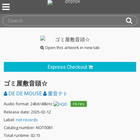
Open this artwork in new tab
Express Checkout
ゴミ屋敷音頭☆
DE DE MOUSE
重音テト
Audio format: 24bit/48kHz
Hi-res
Release date: 2025-02-12
Label:
not records
Catalog number: NOT0081
Total runtime: 02:15