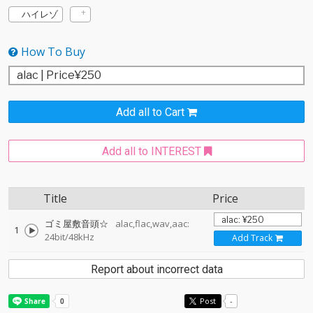
ハイレゾ
How To Buy
Add all to Cart
Add all to INTEREST
Title
Price
ゴミ屋敷音頭☆
alac,flac,wav,aac:
1
24bit/48kHz
Add Track
Report about incorrect data
Post
-