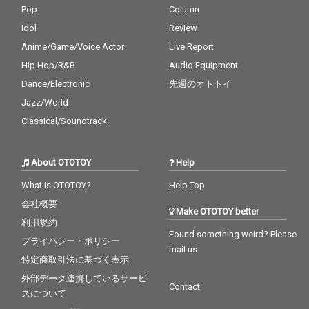
Pop
Column
Idol
Review
Anime/Game/Voice Actor
Live Report
Hip Hop/R&B
Audio Equipment
Dance/Electronic
先週のオトトイ
Jazz/World
Classical/Soundtrack
About OTOTOY
Help
What is OTOTOY?
Help Top
会社概要
Make OTOTOY better
利用規約
Found something weird? Please
プライバシー・ポリシー
mail us
特定商取引法に基づく表示
外部データ連携しているサービ
Contact
スについて