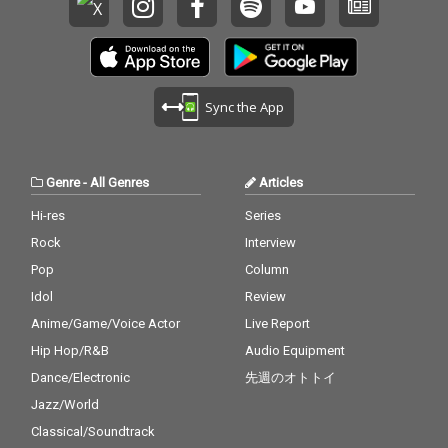
Sync the App
Genre
-
All Genres
Articles
Hi-res
Series
Rock
Interview
Pop
Column
Idol
Review
Anime/Game/Voice Actor
Live Report
Hip Hop/R&B
Audio Equipment
Dance/Electronic
先週のオトトイ
Jazz/World
Classical/Soundtrack