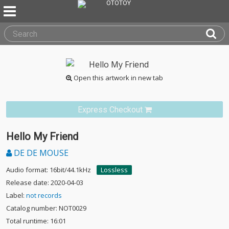
Open this artwork in new tab
Express Checkout
Hello My Friend
DE DE MOUSE
Audio format: 16bit/44.1kHz
Lossless
Release date: 2020-04-03
Label:
not records
Catalog number: NOT0029
Total runtime: 16:01