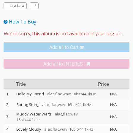
ロスレス
How To Buy
Add all to Cart
Add all to INTEREST
Title
Price
1
Hello My Friend
alac,flac,wav: 16bit/44.1kHz
N/A
2
Spring String
alac,flac,wav: 16bit/44.1kHz
N/A
Muddy Water Waltz
alac,flac,wav:
3
N/A
16bit/44.1kHz
4
Lovely Cloudy
alac,flac,wav: 16bit/44.1kHz
N/A