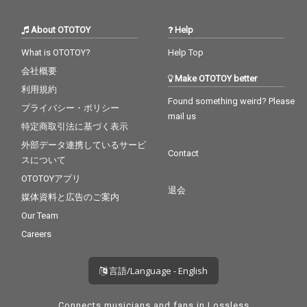
About OTOTOY
Help
What is OTOTOY?
Help Top
会社概要
Make OTOTOY better
利用規約
Found something weird? Please
プライバシー・ポリシー
mail us
特定商取引法に基づく表示
外部データ連携しているサービ
Contact
スについて
OTOTOYアプリ
退会
媒体資料と広告のご案内
Our Team
Careers
言語/Language - English
Connects musicians and fans in Lossless