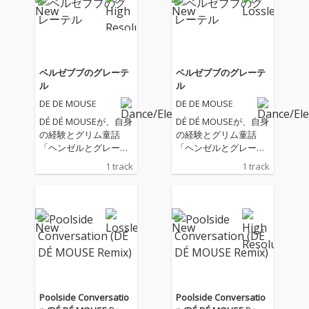
ベルゼブブのグレーテ
ベルゼブブのグレーテ
ル
ル
DE DE MOUSE
DE DE MOUSE
DÉ DÉ MOUSEが、自身
DÉ DÉ MOUSEが、自身
の経験とグリム童話
の経験とグリム童話
「ヘンゼルとグレーテ
「ヘンゼルとグレーテ
ル」を題材にしたダー
ル」を題材にしたダー
1 track
1 track
クメルヘンボカロ『ベ
クメルヘンボカロ『ベ
ルゼブブのグレーテ
ルゼブブのグレーテ
ル』をリリース！ 蝿の
ル』をリリース！ 蝿の
羽音から始まる今作
羽音から始まる今作
は、ミニマルミュージ
は、ミニマルミュージ
ック的な和音構成とア
ック的な和音構成とア
ンサンブルに荒れたタ
ンサンブルに荒れたタ
ブラ、割れまくったサ
ブラ、割れまくったサ
ブベース、無機質なが
ブベース、無機質なが
ら不快感と怒りを体現
ら不快感と怒りを体現
Poolside Conversatio
Poolside Conversatio
した調声された初音ミ
した調声された初音ミ