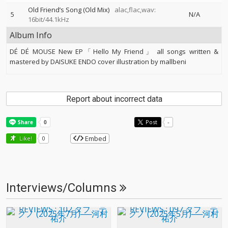
Old Friend’s Song (Old Mix)
alac,flac,wav:
5
N/A
16bit/44.1kHz
Album Info
DÉ DÉ MOUSE New EP「Hello My Friend」 all songs written &
mastered by DAISUKE ENDO cover illustration by mallbeni
Report about incorrect data
Post
-
Embed
Like!
0
Interviews/Columns