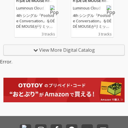
n (DÉ DÉ MOUSE Remi
n (DÉ DÉ MOUSE Remi
クの歌全てが歪んだ、
クの歌全てが歪んだ、
x)
x)
Luminous Cloud
Luminous Cloud
幻想的で不快感マック
幻想的で不快感マック
スなダークメルヘンモ
スなダークメルヘンモ
4th シングル『Poolsid
4th シングル『Poolsid
ダンバレエボカロ！
ダンバレエボカロ！
e Conversation』をDÉ
e Conversation』をDÉ
DÉ MOUSEがリミック
DÉ MOUSEがリミック
ス。 原曲のニュージャ
ス。 原曲のニュージャ
3 tracks
3 tracks
ックスウィング的なア
ックスウィング的なア
プローチから、ジャジ
プローチから、ジャジ
ーでスロウなイントロ
ーでスロウなイントロ
View More Digital Catalog
からのアッパーなテン
からのアッパーなテン
ポへの変化も楽しめ
ポへの変化も楽しめ
Error.
る、モダンでダンサン
る、モダンでダンサン
ブルなクラブユースな
ブルなクラブユースな
アレンジに仕上がって
アレンジに仕上がって
いる。
いる。