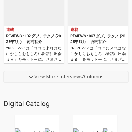
連載
連載
REVIEWS : 102 ダブ、テクノ (20
REVIEWS : 097 ダブ、テクノ (20
25年7月)──河村祐介
25年5月)──河村祐介
"REVIEWS"は「ココに来ればな
"REVIEWS"は「ココに来ればな
にかしらおもしろい新譜に出会
にかしらおもしろい新譜に出会
える」をモットーに、さまざま
える」をモットーに、さまざま
な書き手がここ数ヶ月の新譜か
な書き手がここ数ヶ月の新譜か
らエッセンシャルな9枚を選び
らエッセンシャルな9枚を選び
レヴューするコーナー。今回の
レヴューするコーナー。今回の
View More Interviews/Columns
更新は、OTOTOY編集長でもあ
更新は、OTOTOY編集長でもあ
り、昨年、監修本『DUB入門』
り、昨年、監修本『DUB入門』
刊行した河村祐介が…
刊行した河村祐介が…
Digital Catalog