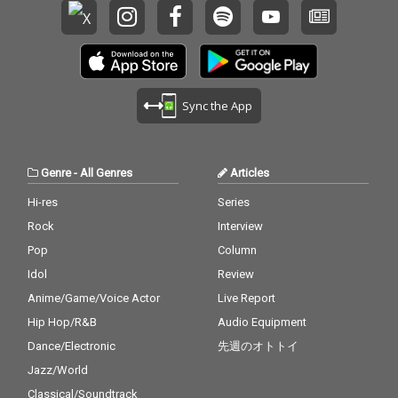
Sync the App
Genre
-
All Genres
Articles
Hi-res
Series
Rock
Interview
Pop
Column
Idol
Review
Anime/Game/Voice Actor
Live Report
Hip Hop/R&B
Audio Equipment
Dance/Electronic
先週のオトトイ
Jazz/World
Classical/Soundtrack