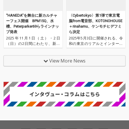
再びみなさんと盛り上
がれるのを楽しみにし
ています！
“HANEDA”を舞台に新カルチャ
〈Cybertokyo〉第1弾で東京電
ーフェス開催 BPM15Q、水
脳from電音部、KOTONOHOUSE
槽、Peterparker69らラインナッ
＋rinahamu、ケンモチヒデフミ
プ発表
ら決定
2025年11月1日（土）・2日
2025年5月3日に開催される、令
（日）の2日間にわたり、新た
和の東京のリアルとインターネ
なカルチャーフェスティバル
ットを交差する人気ビートメイ
〈HANEDA INNOVATION CROSS
カー、アーティストが集うオー
2025〉が開催される。 このイベ
ルナイトサーキットイベント
View More News
ントは、日本の玄関口・羽田空
〈Cybertokyo〉。 その第1弾出
港のほど近く、京浜急行・東京
演者が発表された。 オーガナイ
モノレールの天空橋駅に直結す
ズは、苺りなはむが担当。ソロ
はもちろん、