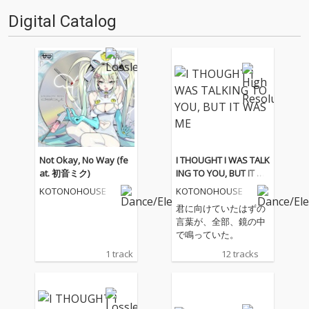
作品たちをこちらでお届けいた
Digital Catalog
します。 ''OTOTOYレコメンド2
020 …
Not Okay, No Way (fe
I THOUGHT I WAS TALK
at. 初音ミク)
ING TO YOU, BUT IT W
AS ME
KOTONOHOUSE
KOTONOHOUSE
君に向けていたはずの
言葉が、全部、鏡の中
で鳴っていた。
1 track
12 tracks