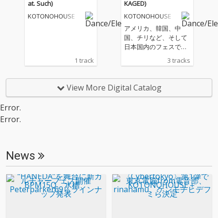
at. Such)
KAGED)
KOTONOHOUSE
KOTONOHOUSE
アメリカ、韓国、中
国、チリなど、そして
日本国内のフェスでプ
レイし、多くのリスナ
1 track
3 tracks
ーと熱狂を共有してき
た本EPの楽曲が、つい
にリリース！ ダンサブ
View More Digital Catalog
ルで勢いがありながら
もエモーショナルな要
Error.
素を兼ね備えた本EP
Error.
は、KOTONOHOUSEに
とって特別な想いが詰
まった作品です。 これ
まで数々の現場でプレ
News
イし、リスナーのリア
クションをもとに細か
くブラッシュアップを
重ねたことで、今回の
完成形へとたどり着き
ました。 ぜひ、これら
の楽曲とともに現場で