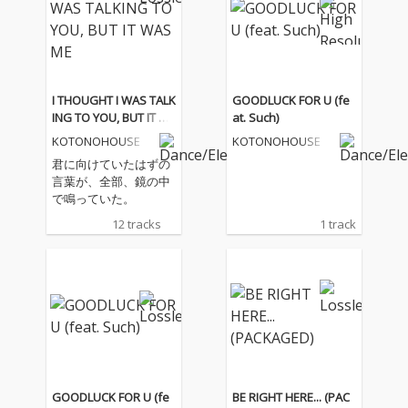
I THOUGHT I WAS TALK
GOODLUCK FOR U (fe
ING TO YOU, BUT IT W
at. Such)
AS ME
KOTONOHOUSE
KOTONOHOUSE
君に向けていたはずの
言葉が、全部、鏡の中
で鳴っていた。
12 tracks
1 track
GOODLUCK FOR U (fe
BE RIGHT HERE... (PAC