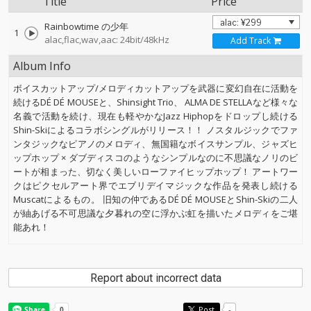
Title
Price
Rainbowtime の少年
1
alac,flac,wav,aac: 24bit/48kHz
Add Track
Album Info
ボイスカットアップ/メロディカットアップを武器に変幻自在に活動を
続けるDÉ DÉ MOUSEと、Shinsight Trio、 ALMA DE STELLAなど様々な
名義で活動を続け、現在も軽やかなJazz Hiphopをドロップし続ける
Shin-Skiによるコラボシングルがリリース！！ ノスタルジックでファ
ンタジックなピアノのメロディ、無国籍なボイスサンプル、ジャズヒ
ップホップ × ダブディスコのようなシンプルなのに不思議なノリのビ
ートが相まった、切なく美しいローファイヒップホップ！ アートワー
クはピクセルアート界でエブリデイマジックな作品を発表し続ける
Muscatによるもの。 旧知の仲であるDÉ DÉ MOUSEとShin-Skiの二人
が紬あげる不可思議な夕暮れの空に浮かぶ虹を描いたメロディをご堪
能あれ！
Report about incorrect data
Post
-