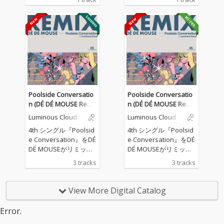
クメルヘンボカロ『ベ
クメルヘンボカロ『ベ
ルゼブブのグレーテ
ルゼブブのグレーテ
ル』をリリース！ 蝿の
ル』をリリース！ 蝿の
羽音から始まる今作
羽音から始まる今作
は、ミニマルミュージ
は、ミニマルミュージ
ック的な和音構成とア
ック的な和音構成とア
ンサンブルに荒れたタ
ンサンブルに荒れたタ
ブラ、割れまくったサ
ブラ、割れまくったサ
ブベース、無機質なが
ブベース、無機質なが
ら不快感と怒りを体現
ら不快感と怒りを体現
Poolside Conversatio
Poolside Conversatio
した調声された初音ミ
した調声された初音ミ
n (DÉ DÉ MOUSE Remi
n (DÉ DÉ MOUSE Remi
クの歌全てが歪んだ、
クの歌全てが歪んだ、
x)
x)
Luminous Cloud
Luminous Cloud
幻想的で不快感マック
幻想的で不快感マック
スなダークメルヘンモ
スなダークメルヘンモ
4th シングル『Poolsid
4th シングル『Poolsid
ダンバレエボカロ！
ダンバレエボカロ！
e Conversation』をDÉ
e Conversation』をDÉ
DÉ MOUSEがリミック
DÉ MOUSEがリミック
ス。 原曲のニュージャ
ス。 原曲のニュージャ
3 tracks
3 tracks
ックスウィング的なア
ックスウィング的なア
プローチから、ジャジ
プローチから、ジャジ
ーでスロウなイントロ
ーでスロウなイントロ
View More Digital Catalog
からのアッパーなテン
からのアッパーなテン
ポへの変化も楽しめ
ポへの変化も楽しめ
Error.
る、モダンでダンサン
る、モダンでダンサン