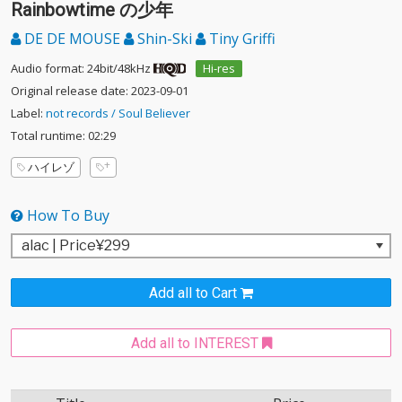
Rainbowtime の少年
DE DE MOUSE
Shin-Ski
Tiny Griffi
Audio format: 24bit/48kHz
Hi-res
Original release date: 2023-09-01
Label:
not records / Soul Believer
Total runtime: 02:29
ハイレゾ
How To Buy
Add all to Cart
Add all to INTEREST