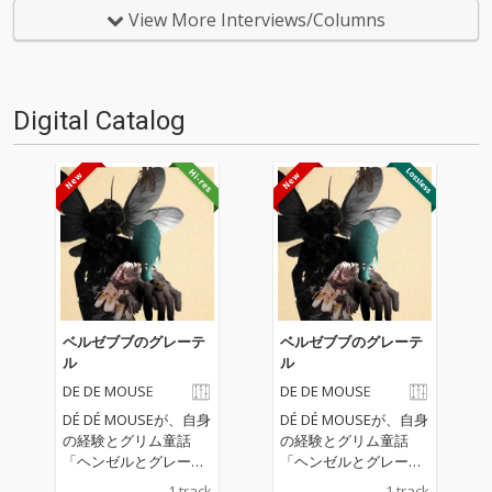
レヴューするコーナー。今回の
レヴューするコーナー。今回の
View More Interviews/Columns
更新は、OTOTOY編集長でもあ
更新は、OTOTOY編集長でもあ
り、昨年、監修本『DUB入門』
り、昨年、監修本『DUB入門』
刊行した河村祐介が…
刊行した河村祐介が…
Digital Catalog
ベルゼブブのグレーテ
ベルゼブブのグレーテ
ル
ル
DE DE MOUSE
DE DE MOUSE
DÉ DÉ MOUSEが、自身
DÉ DÉ MOUSEが、自身
の経験とグリム童話
の経験とグリム童話
「ヘンゼルとグレーテ
「ヘンゼルとグレーテ
ル」を題材にしたダー
ル」を題材にしたダー
1 track
1 track