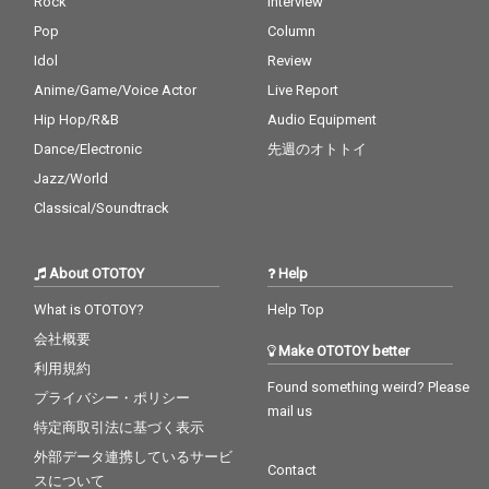
Rock
Interview
Pop
Column
Idol
Review
Anime/Game/Voice Actor
Live Report
Hip Hop/R&B
Audio Equipment
Dance/Electronic
先週のオトトイ
Jazz/World
Classical/Soundtrack
About OTOTOY
Help
What is OTOTOY?
Help Top
会社概要
Make OTOTOY better
利用規約
Found something weird? Please
プライバシー・ポリシー
mail us
特定商取引法に基づく表示
外部データ連携しているサービ
Contact
スについて