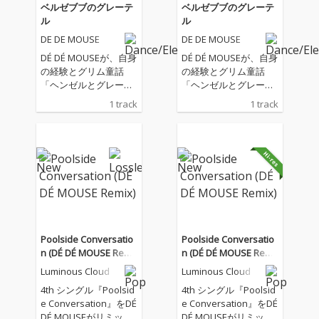
ベルゼブブのグレーテ
ベルゼブブのグレーテ
ル
ル
DE DE MOUSE
DE DE MOUSE
DÉ DÉ MOUSEが、自身
DÉ DÉ MOUSEが、自身
の経験とグリム童話
の経験とグリム童話
「ヘンゼルとグレーテ
「ヘンゼルとグレーテ
ル」を題材にしたダー
ル」を題材にしたダー
1 track
1 track
クメルヘンボカロ『ベ
クメルヘンボカロ『ベ
ルゼブブのグレーテ
ルゼブブのグレーテ
ル』をリリース！ 蝿の
ル』をリリース！ 蝿の
羽音から始まる今作
羽音から始まる今作
は、ミニマルミュージ
は、ミニマルミュージ
ック的な和音構成とア
ック的な和音構成とア
ンサンブルに荒れたタ
ンサンブルに荒れたタ
ブラ、割れまくったサ
ブラ、割れまくったサ
ブベース、無機質なが
ブベース、無機質なが
ら不快感と怒りを体現
ら不快感と怒りを体現
Poolside Conversatio
Poolside Conversatio
した調声された初音ミ
した調声された初音ミ
n (DÉ DÉ MOUSE Remi
n (DÉ DÉ MOUSE Remi
クの歌全てが歪んだ、
クの歌全てが歪んだ、
x)
x)
Luminous Cloud
Luminous Cloud
幻想的で不快感マック
幻想的で不快感マック
スなダークメルヘンモ
スなダークメルヘンモ
4th シングル『Poolsid
4th シングル『Poolsid
ダンバレエボカロ！
ダンバレエボカロ！
e Conversation』をDÉ
e Conversation』をDÉ
DÉ MOUSEがリミック
DÉ MOUSEがリミック