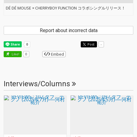
DÉ DÉ MOUSE × CHERRYBOY FUNCTION コラボシングルリリース！
Report about incorrect data
Post
-
Embed
Like!
0
Interviews/Columns