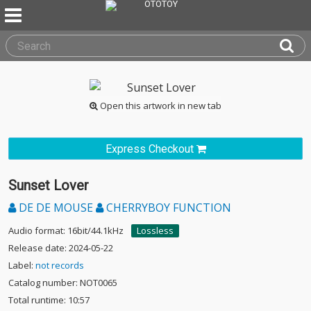
Open this artwork in new tab
Express Checkout
Sunset Lover
DE DE MOUSE
CHERRYBOY FUNCTION
Audio format: 16bit/44.1kHz
Lossless
Release date: 2024-05-22
Label:
not records
Catalog number: NOT0065
Total runtime: 10:57