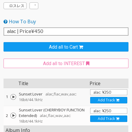
ロスレス
How To Buy
Add all to Cart
Add all to INTEREST
Title
Price
Sunset Lover
alac,flac,wav,aac:
1
16bit/44.1kHz
Add Track
Sunset Lover (CHERRYBOY FUNCTION
2
Extended)
alac,flac,wav,aac:
Add Track
16bit/44.1kHz
Album Info