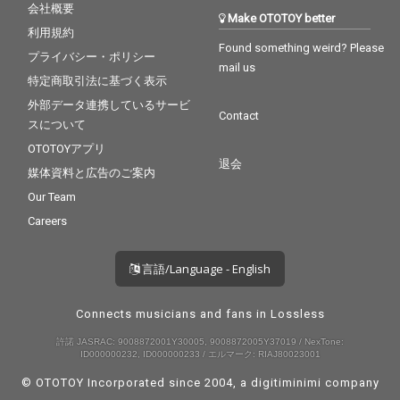
会社概要
Make OTOTOY better
利用規約
Found something weird? Please
プライバシー・ポリシー
mail us
特定商取引法に基づく表示
外部データ連携しているサービ
Contact
スについて
OTOTOYアプリ
退会
媒体資料と広告のご案内
Our Team
Careers
言語/Language - English
Connects musicians and fans in Lossless
許諾 JASRAC: 9008872001Y30005, 9008872005Y37019 / NexTone:
ID000000232, ID000000233 / エルマーク: RIAJ80023001
© OTOTOY Incorporated since 2004, a
digitiminimi
company