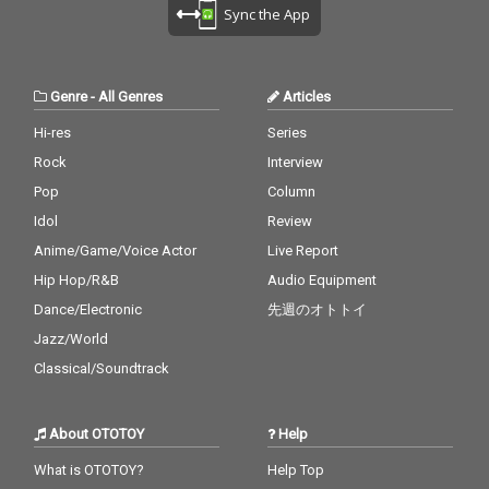
Sync the App
Genre
-
All Genres
Articles
Hi-res
Series
Rock
Interview
Pop
Column
Idol
Review
Anime/Game/Voice Actor
Live Report
Hip Hop/R&B
Audio Equipment
Dance/Electronic
先週のオトトイ
Jazz/World
Classical/Soundtrack
About OTOTOY
Help
What is OTOTOY?
Help Top