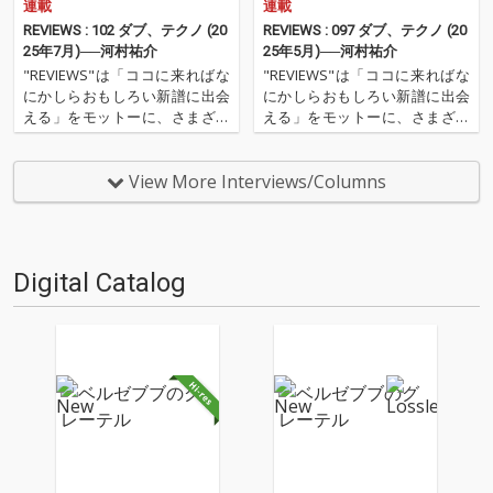
連載
連載
REVIEWS : 102 ダブ、テクノ (20
REVIEWS : 097 ダブ、テクノ (20
25年7月)──河村祐介
25年5月)──河村祐介
"REVIEWS"は「ココに来ればな
"REVIEWS"は「ココに来ればな
にかしらおもしろい新譜に出会
にかしらおもしろい新譜に出会
える」をモットーに、さまざま
える」をモットーに、さまざま
な書き手がここ数ヶ月の新譜か
な書き手がここ数ヶ月の新譜か
らエッセンシャルな9枚を選び
らエッセンシャルな9枚を選び
レヴューするコーナー。今回の
レヴューするコーナー。今回の
View More Interviews/Columns
更新は、OTOTOY編集長でもあ
更新は、OTOTOY編集長でもあ
り、昨年、監修本『DUB入門』
り、昨年、監修本『DUB入門』
刊行した河村祐介が…
刊行した河村祐介が…
Digital Catalog