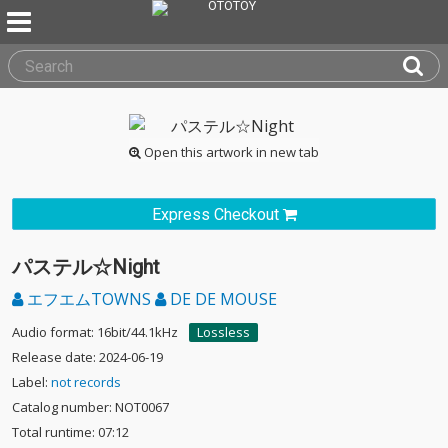
Open this artwork in new tab
Express Checkout
パステル☆Night
エフエムTOWNS
DE DE MOUSE
Audio format: 16bit/44.1kHz
Lossless
Release date: 2024-06-19
Label:
not records
Catalog number: NOT0067
Total runtime: 07:12