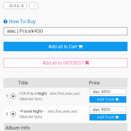
ロスレス
How To Buy
Add all to Cart
Add all to INTEREST
Title
Price
パステル☆Night
alac,flac,wav,aac:
1
16bit/44.1kHz
Add Track
~Pastel Night~
alac,flac,wav,aac:
2
16bit/44.1kHz
Add Track
Album Info