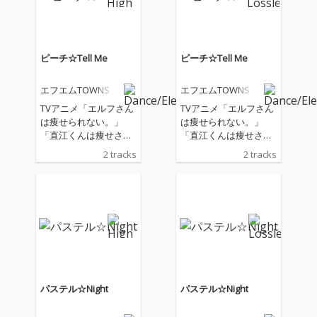
ピーチ☆Tell Me
ピーチ☆Tell Me
エフエムTOWNS
エフエムTOWNS
TVアニメ「エルフさん
TVアニメ「エルフさん
は痩せられない。」
は痩せられない。」
「直江くんは痩せさせ
「直江くんは痩せさせ
たい。」の OP曲にも
たい。」の OP曲にも
2 tracks
2 tracks
携わるDÉ DÉ MOUSEと
携わるDÉ DÉ MOUSEと
原口沙輔による ポスト
原口沙輔による ポスト
フューチャーファンク/
フューチャーファンク/
ポストヴェイパーウェ
ポストヴェイパーウェ
イヴ/アニメコアユニッ
イヴ/アニメコアユニッ
トの エフエムTOWN
トの エフエムTOWN
S、2ndシングル『ピー
S、2ndシングル『ピー
チ☆Tell Me』をリリー
チ☆Tell Me』をリリー
ス！
ス！
パステル☆Night
パステル☆Night