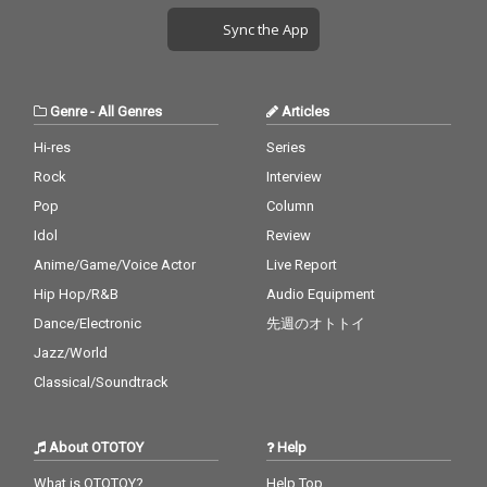
Sync the App
Genre
-
All Genres
Articles
Hi-res
Series
Rock
Interview
Pop
Column
Idol
Review
Anime/Game/Voice Actor
Live Report
Hip Hop/R&B
Audio Equipment
Dance/Electronic
先週のオトトイ
Jazz/World
Classical/Soundtrack
About OTOTOY
Help
What is OTOTOY?
Help Top