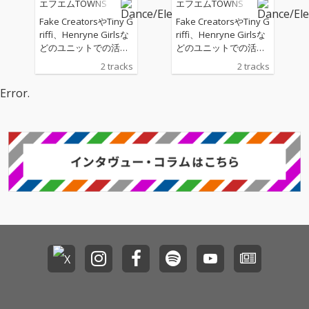
エフエムTOWNS
エフエムTOWNS
Fake CreatorsやTiny G
Fake CreatorsやTiny G
riffi、Henryne Girlsな
riffi、Henryne Girlsな
どのユニットでの活動
どのユニットでの活動
も活発に続けるDÉ DÉ
も活発に続けるDÉ DÉ
2 tracks
2 tracks
MOUSEと、「人マニ
MOUSEと、「人マニ
ア」や「イガク」など
ア」や「イガク」など
Error.
でボカロ界に革命を起
でボカロ界に革命を起
こし続けている原口沙
こし続けている原口沙
輔。この2者が新ユニ
輔。この2者が新ユニ
ット、エフエムTOWN
ット、エフエムTOWN
Sを結成。1stシングル
Sを結成。1stシングル
『パステル⭐️Night』を
『パステル⭐️Night』を
リリース！
リリース！