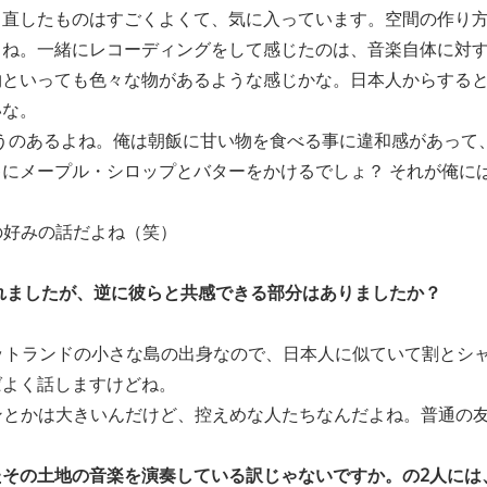
し直したものはすごくよくて、気に入っています。空間の作り
よね。一緒にレコーディングをして感じたのは、音楽自体に対
物といっても色々な物があるような感じかな。日本人からする
いな。
いうのあるよね。俺は朝飯に甘い物を食べる事に違和感があって
にメープル・シロップとバターをかけるでしょ？ それが俺に
の好みの話だよね（笑）
れましたが、逆に彼らと共感できる部分はありましたか？
ットランドの小さな島の出身なので、日本人に似ていて割とシ
ばよく話しますけどね。
ンとかは大きいんだけど、控えめな人たちなんだよね。普通の
たその土地の音楽を演奏している訳じゃないですか。の2人には