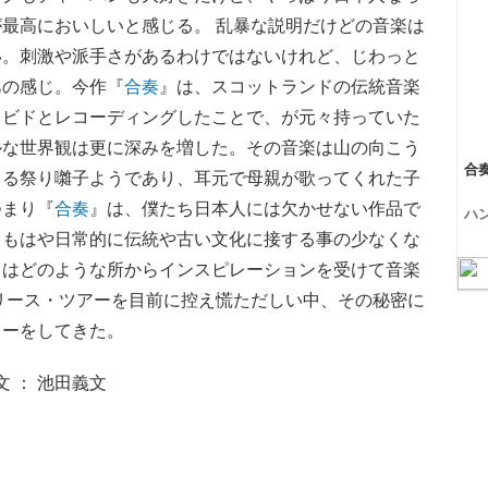
最高においしいと感じる。 乱暴な説明だけどの音楽は
い。刺激や派手さがあるわけではないけれど、じわっと
あの感じ。今作『
合奏
』は、スコットランドの伝統音楽
・ビドとレコーディングしたことで、が元々持っていた
ルな世界観は更に深みを増した。その音楽は山の向こう
合
くる祭り囃子ようであり、耳元で母親が歌ってくれた子
つまり『
合奏
』は、僕たち日本人には欠かせない作品で
ハ
。もはや日常的に伝統や古い文化に接する事の少なくな
らはどのような所からインスピレーションを受けて音楽
リース・ツアーを目前に控え慌ただしい中、その秘密に
ューをしてきた。
文 ： 池田義文