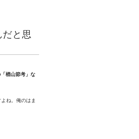
んだと思
の「楢山節考」な
すよね。俺のはま