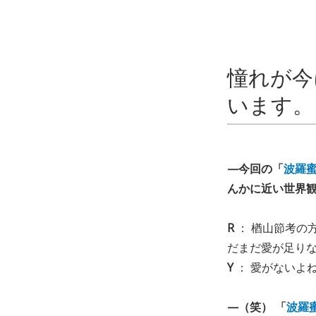
憧れが今
います。
—今回の「
波羅
んかに近い世界
R
： 楢山節考の
だまだ愛が足り
Y
： 愛がないよ
—（笑） 「
波羅