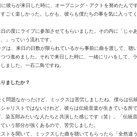
前に彼らが来日した時に、オープニング・アクトを努めたんで
、すごく楽しかった。しかも、彼らも僕たちの事を気に入って
来日の度にライブに参加させてもらいました。その内に「じゃ
よ。」っていう流れです。
ングは、来日の日数が限られているから事前に曲を渡して、聴
しつつ進めました。それで来日した時に、一緒にリハをして、
をしました。一石二鳥ですね。
ありましたか？
全く問題なかったけど、ミックスは苦労しましたね。僕らは伝
ペシャリストではないけれど、彼らは伝統音楽が生きている所
ば、染五郎みたいな人たちと共演した感じです（笑）。「伝統
っていう部分が強くあるので、苦労しました。
エストを聞いて、ミックスした曲を聴いてもらったら「全然違う