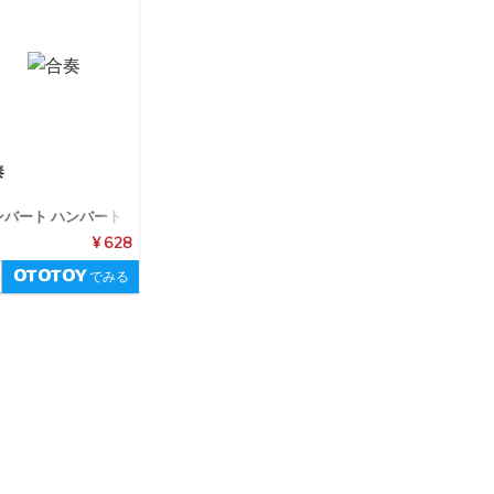
奏
ンバート ハンバート
¥ 628
でみる