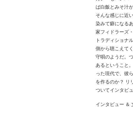
ば白飯とみそ汁が
そんな感じに近
染みて癖になる
家フィドラーズ
トラディショナ
側から聴こえて
守唄のようだ。
あるということ
った現代で、彼
を作るのか？ リ
ついてインタビ
インタビュー ＆ 