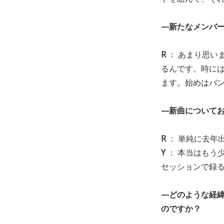
—新たなメンバ
R
： あまり思い
るんです。時に
ます。始めはバ
—新曲について
R
： 単純に去年
Y
： 本当はもう
セッションで録
—どのような経
のですか？