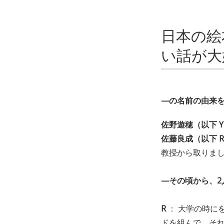
日本の絵
い話が大
—の名前の由来
佐野遊穂（以下 
佐藤良成（以下 
教授から取りま
—その頃から、2
R
： 大学の時に
ドを組んで、そ