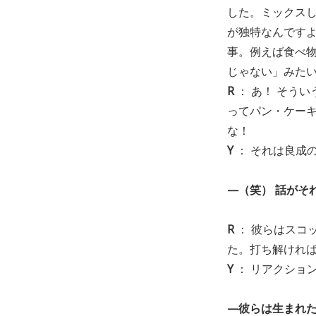
した。ミックス
が独特なんです
事。例えば食べ
じゃない」みた
R
： あ！ そう
ってパン・ケーキ
な！
Y
： それは良成
—（笑） 話がそ
R
： 彼らはスコ
た。打ち解けれ
Y
： リアクショ
—彼らは生まれ