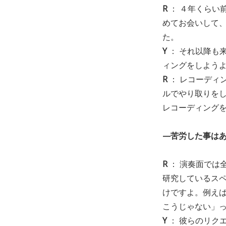
R
： ４年くらい
めてお会いして
た。
Y
： それ以降も
ィングをしよう
R
： レコーディ
ルでやり取りを
レコーディング
—苦労した事は
R
： 演奏面では
研究しているス
けですよ。例え
こうじゃない」
Y
： 彼らのリク