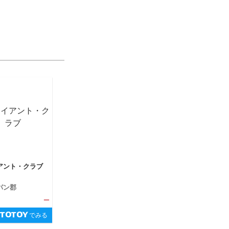
アント・クラブ
パン郡
—
でみる