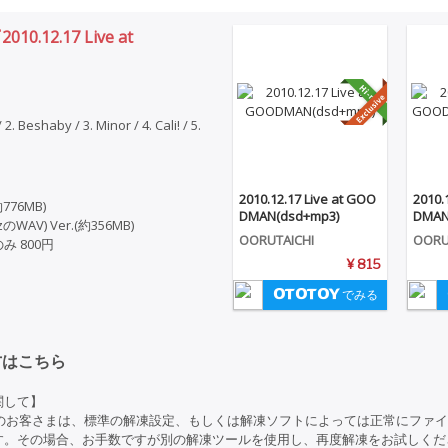
10.12.17 Live at
2. Beshaby / 3. Minor / 4. Cali! / 5.
2010.12.17 Live at GOO
2010.
約776MB)
DMAN(dsd+mp3)
DMAN(
HzのWAV) Ver.(約356MB)
OORUTAICHI
OORU
 800円
¥ 815
でみる
方はこちら
関して】
利用のお客さまは、標準の解凍設定、もしくは解凍ソフトによっては正常にファ
す。その場合、お手数ですが別の解凍ツールを使用し、再度解凍をお試しくだ