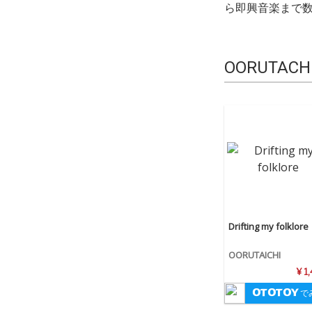
ら即興音楽まで
OORUTACH
Drifting my folklore
OORUTAICHI
¥ 1
で