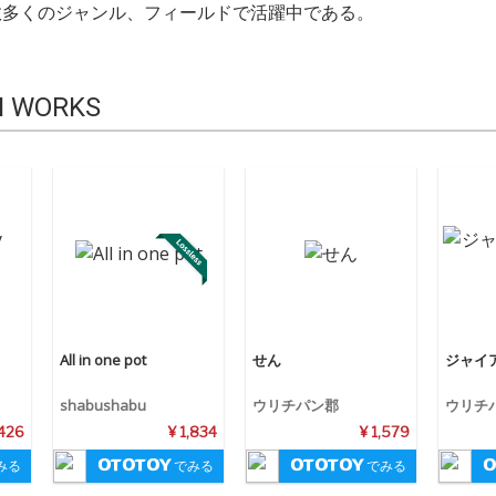
数多くのジャンル、フィールドで活躍中である。
I WORKS
All in one pot
せん
ジャイ
shabushabu
ウリチパン郡
ウリチ
,426
¥ 1,834
¥ 1,579
みる
でみる
でみる