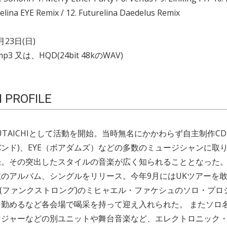
relina EYE Remix / 12. Futurelina Daedelus Remix
月23日(日)
p3 又は、HQD(24bit 48kのWAV)
 PROFILE
RUTAICHIとして活動を開始。当時無名にかかわらず自主制作CD
ンド)、EYE（ボアダムズ）などの多数のミュージシャンに取
録。その突出したスタイルの音楽が広く知られることとなった
のアルバム、シングルをリリース。今年9月にはUKツアーを
UNG (ファンクストロング)のミヒャエル・ファケシュのソロ・プ
勤めるなど各会場で喝采を持って迎え入れられた。 またソロ
ケジャーなどの別ユニットや舞台音楽など、エレクトロニック