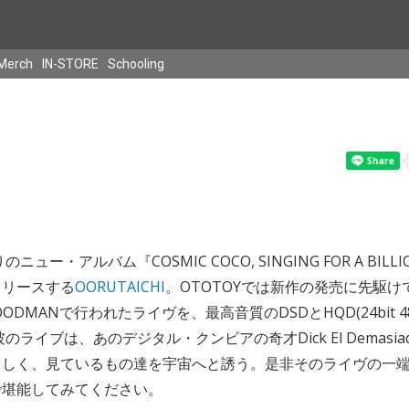
Merch
IN-STORE
Schooling
ニュー・アルバム『COSMIC COCO, SINGING FOR A BILLIO
をリリースする
OORUTAICHI
。OTOTOYでは新作の発売に先駆けて
OODMANで行われたライヴを、最高音質のDSDとHQD(24bit 4
のライブは、あのデジタル・クンビアの奇才Dick El Demasi
らしく、見ているもの達を宇宙へと誘う。是非そのライヴの一
で堪能してみてください。