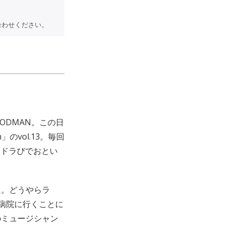
い合わせください。
OODMAN。この日
」のvol.13。毎回
s、ドラびでおとい
た。どうやらラ
病院に行くことに
のミュージシャン