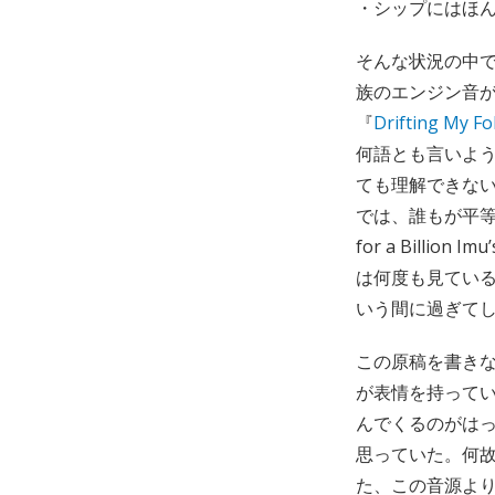
・シップにはほ
そんな状況の中
族のエンジン音
『
Drifting My Fo
何語とも言いよ
ても理解できな
では、誰もが平等なの
for a Bill
は何度も見ている
いう間に過ぎて
この原稿を書き
が表情を持って
んでくるのがは
思っていた。何
た、この音源よ