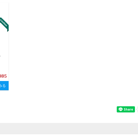
,885
みる