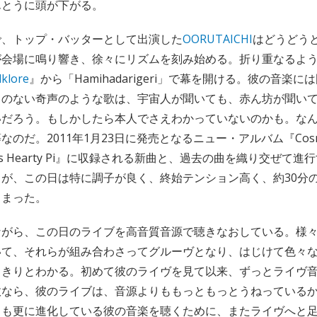
んとうに頭が下がる。
で、トップ・バッターとして出演した
OORUTAICHI
はどうどう
が会場に鳴り響き、徐々にリズムを刻み始める。折り重なるよ
lklore
』から「Hamihadarigeri」で幕を開ける。彼の音楽
うのない奇声のような歌は、宇宙人が聞いても、赤ん坊が聞い
いだろう。もしかしたら本人でさえわかっていないのかも。な
だ。2011年1月23日に発売となるニュー・アルバム『CosmicCoc
ion Imu’s Hearty Pi』に収録される新曲と、過去の曲を織り交ぜ
が、この日は特に調子が良く、終始テンション高く、約30分
しまった。
ながら、この日のライブを高音質音源で聴きなおしている。様
いて、それらが組み合わさってグルーヴとなり、はじけて色々
っきりとわかる。初めて彼のライヴを見て以来、ずっとライヴ
故なら、彼のライブは、音源よりももっともっとうねっている
りも更に進化している彼の音楽を聴くために、またライヴへと