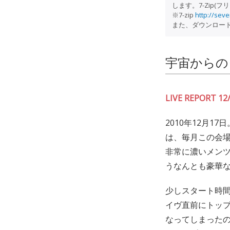
します。7-Zip(
※7-zip
http://seve
また、ダウンロードし
宇宙からの
LIVE REPORT 
2010年12月1
は、毎月この会場で行
非常に濃いメン
うなんとも豪華
少しスタート時
イヴ直前にトップ
なってしまった