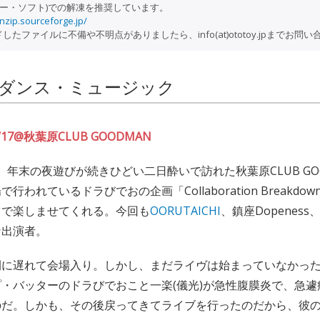
フリー・ソフト)での解凍を推奨しています。
nzip.sourceforge.jp/
たファイルに不備や不明点がありましたら、info(at)ototoy.jpまでお問
ダンス・ミュージック
12/17@秋葉原CLUB GOODMAN
7日。年末の夜遊びが続きひどい二日酔いで訪れた秋葉原CLUB G
われているドラびでおの企画「Collaboration Breakdown
ツで楽しませてくれる。今回も
OORUTAICHI
、鎮座Dopenes
な出演者。
間に遅れて会場入り。しかし、まだライヴは始まっていなかっ
・バッターのドラびでおこと一楽(儀光)が急性腹膜炎で、急遽
のだ。しかも、その後戻ってきてライブを行ったのだから、彼