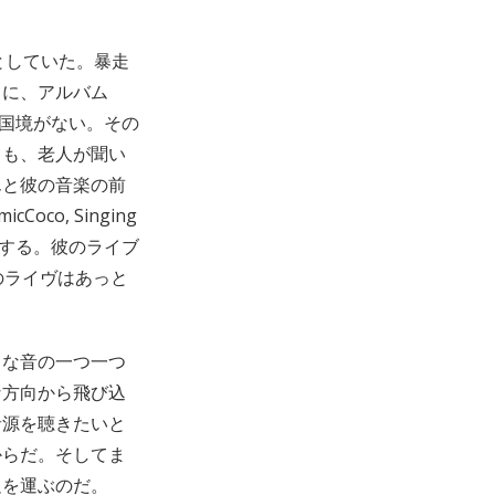
としていた。暴走
うに、アルバム
には国境がない。その
ても、老人が聞い
んと彼の音楽の前
o, Singing
て進行する。彼のライブ
のライヴはあっと
々な音の一つ一つ
な方向から飛び込
音源を聴きたいと
からだ。そしてま
足を運ぶのだ。