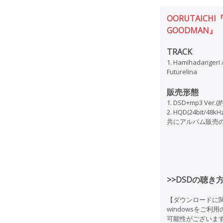
OORUTAICHI『20
GOODMAN』
TRACK
1. Hamihadarigeri / 
Futurelina
販売形態
1. DSD+mp3 Ver.(
2. HQD(24bit/48k
共にアルバム販売のみ
>>DSDの聴き
【ダウンロードに
windowsをご
可能性がございま