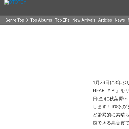
Genre Top
Top Albums
Top EPs
New Arrivals
Articles
News
1月23日に3年ぶりの
HEARTY PI』
日(金)に秋葉原G
します！ 昨今の彼
ど驚異的に素晴
感できる高音質