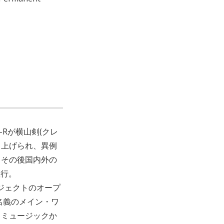
-Rが横山剣(クレ
り上げられ、異例
。その後国内外の
敢行。
ロジェクトのオープ
名義のメイン・ワ
・ミュージックか