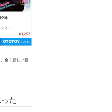
西空港
レディー
¥ 1,257
でみる
と、全く新しい音
思った