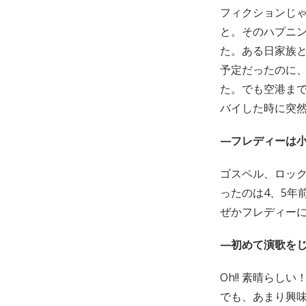
フィクションじ
と。そのハプニ
た。ある日家族
予定だったのに
た。でも空港ま
バイした時に突
—フレディーは
ゴスペル、ロッ
ったのは4、5年
ぜかフレディー
—初めて演歌を
Oh!! 素晴ら
でも、あまり興