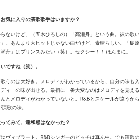
。
にお気に入りの演歌歌手はいますか？
からないけど、（五木ひろしの）「高瀬舟」という曲。彼の歌
女」。あんまり大ヒットじゃない曲だけど、素晴らしい。「島
瀬舟」はプリンスみたい（笑）。セクシー！！ ほんまに。
しいですね（笑）。
を歌うのは大好き。メロディがわかっているから、自分の味も
レディーの味が出せる。最初に一番大変なのはメロディを覚え
んとメロディがわかっていないと。R&Bとスケールが違うか
が演歌の味。
歌ってみて、違和感はなかった？
はヴィブラート。R&Bシンガーのピッチは真ん中。でも演歌