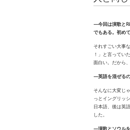
—今回は演歌とR
でもある。初め
それすごい大事
！」と言っていた
面白い。だから
—英語を混ぜる
そんなに大変じ
っとイングリッ
日本語、後は英
した。
—演歌とソウル