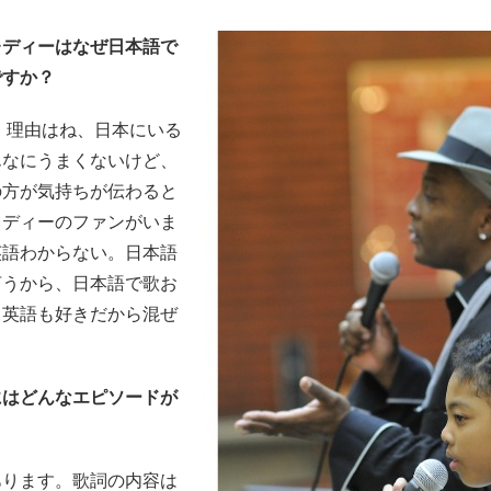
レディーはなぜ日本語で
ですか？
 理由はね、日本にいる
んなにうまくないけど、
の方が気持ちが伝わると
レディーのファンがいま
英語わからない。日本語
言うから、日本語で歌お
も英語も好きだから混ぜ
。
にはどんなエピソードが
あります。歌詞の内容は