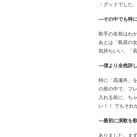
・グッドでした
—その中でも特
歌手の名前はわ
あとは「島原の
気持ちいい。「高
—僕より全然詳
特に「高瀬舟」
の形の中で、フ
入れる前に、ちゃ
い！！ でもそれ
—最初に演歌を
ありました。まず