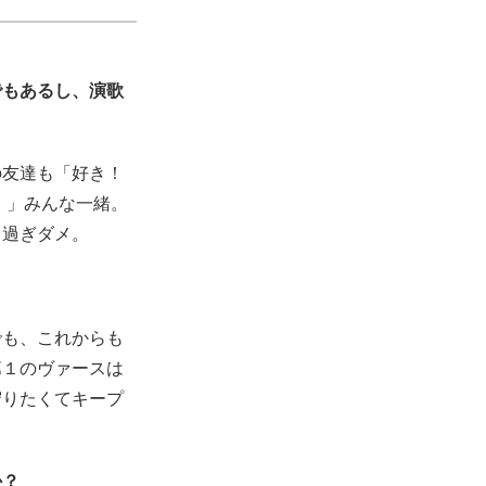
でもあるし、演歌
の友達も「好き！
！」みんな一緒。
き過ぎダメ。
でも、これからも
第１のヴァースは
守りたくてキープ
か？