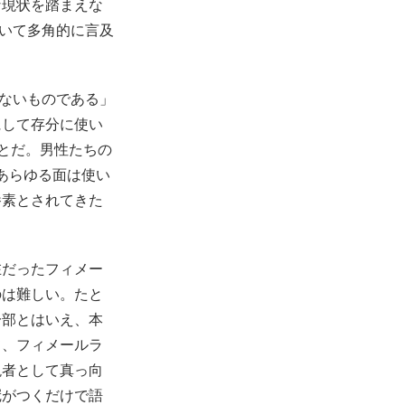
な現状を踏まえな
ついて多角的に言及
せないものである」
にして存分に使い
ことだ。男性たちの
のあらゆる面は使い
養素とされてきた
在だったフィメー
のは難しい。たと
一部とはいえ、本
て、フィメールラ
現者として真っ向
冠がつくだけで語