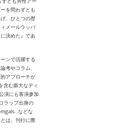
らずとも男性アー
ダーを問わずとも
上げ、ひとつの歴
フィメールラッパ
とに決めた』であ
シーンで活躍する
ぶ論考やコラム、
プ的アプローチが
群を含む膨大なディ
館公演にも客演参加
ニコラップ出身の
mgals…などな
ことは、刊行に際