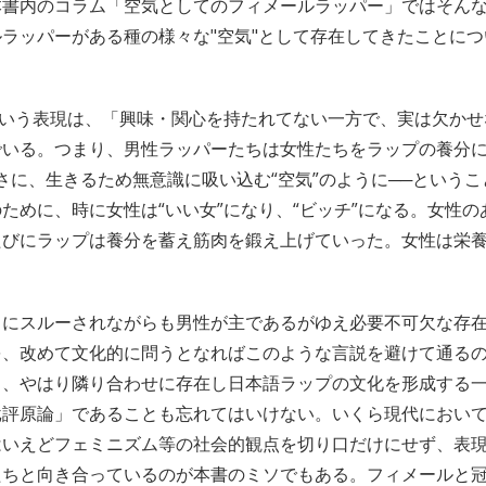
本書内のコラム「空気としてのフィメールラッパー」ではそん
ラッパーがある種の様々な"空気"として存在してきたことに
という表現は、「興味・関心を持たれてない一方で、実は欠か
でいる。つまり、男性ラッパーたちは女性たちをラップの養分
まさに、生きるため無意識に吸い込む“空気”のように──という
ために、時に女性は“いい女”になり、“ビッチ”になる。女性
たびにラップは養分を蓄え筋肉を鍛え上げていった。女性は栄
）
うにスルーされながらも男性が主であるがゆえ必要不可欠な存
を、改めて文化的に問うとなればこのような言説を避けて通る
と、やはり隣り合わせに存在し日本語ラップの文化を形成する
批評原論」であることも忘れてはいけない。いくら現代におい
はいえどフェミニズム等の社会的観点を切り口だけにせず、表
たちと向き合っているのが本書のミソでもある。フィメールと