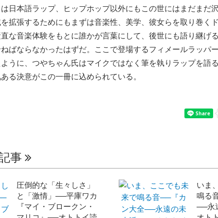
とは日本語ラップ、ヒップホップ以外にもこの世にはまだまだ
域を拡張するためにもまずは音楽性、美学、彼女らを取り巻く
素直な音楽体験をもとに誰かが言葉にして、後世にも語り継げ
せねばならなかったはずだ。ここで登場するフィメールラッパ
たように、つやちゃん氏はマイクではなく筆を執りラップを語
気ある決意がこの一冊に込められている。
の記事
圧倒的な「生々しさ」
いま
と「激情」──平庫ワカ
鳴る
『マイ・ブロークン・
──永
マリコ』──オトトイ読
オト