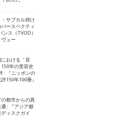
ト・サブカル焼け
のパースペクティ
パンス（TVOD）
タヴュー
国における「音
150年の受容史
評 : 『ニッポンの
評150年100冊』
アの都市からの異
通 : 『アジア都
楽ディスクガイ