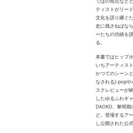
ではの視点などと
ティストがリー
文化を語り継ぐ
史に残さねばな
ーたちの功績を
る。
本書ではヒップ
いちアーティス
かつてのシーン
なされるJ-po
スクレビューが納
したゆるふわギャ
DAOKO、黎明期
ど。登場するア
し公開された公