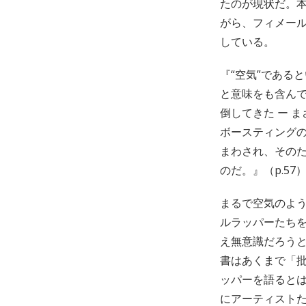
たのが現状だ。
がら、フィメール
している。
『“空気”である
と意味をも含ん
倒してきた ー 
ボースティングの
まわされ、その
のだ。』（p.57
まるで空気のよ
ルラッパーたち
え無意識だろう
書はあくまで「
ッパーを語ると
にアーティスト