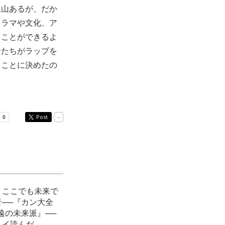
沢山あるが、だか
ドラマや文化、ア
ることができるよ
ーたちがラップを
ることに決めたの
Post
-
、ここでも未来で
音──『カン大全
遠の未来派』──
トイ読んだ