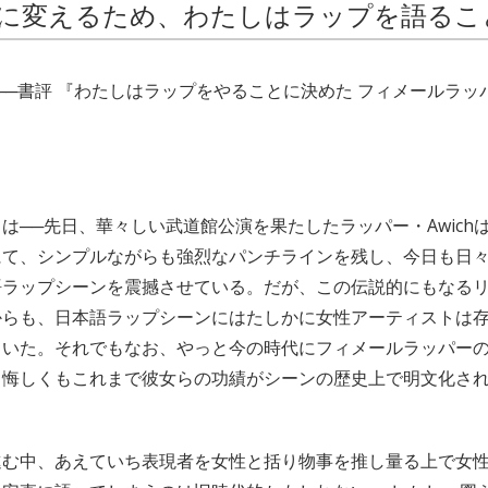
に変えるため、わたしはラップを語るこ
──書評 『わたしはラップをやることに決めた フィメールラッ
は──先日、華々しい武道館公演を果たしたラッパー・Awich
hook”にて、シンプルながらも強烈なパンチラインを残し、今日も
語ラップシーンを震撼させている。だが、この伝説的にもなる
からも、日本語ラップシーンにはたしかに女性アーティストは
ていた。それでもなお、やっと今の時代にフィメールラッパー
、悔しくもこれまで彼女らの功績がシーンの歴史上で明文化さ
進む中、あえていち表現者を女性と括り物事を推し量る上で女