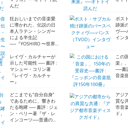
んだ
狂おしいまでの音楽愛
ポス
に導かれた、伝説の日
跡派
本人ラテン・シンガー
ヴ──
による半生記
イン
──『YOSHIRO 〜世界
を驚かせた伝説の日本
人ラテン歌手〜』
レイヴ・カルチャーが
この
示した可能性 ── 書評 :
楽」、
マシュー・コリン著
──書
『レイヴ・カルチャ
音楽批
ー』
どこまでも“自分自身”
アジ
であるために、響きわ
質な共
たる咆哮 ── 書評 : ジェ
市音
ン・ペリー著『ザ・レ
ド』
インコーツ──普通の女
たちの静かなポスト・