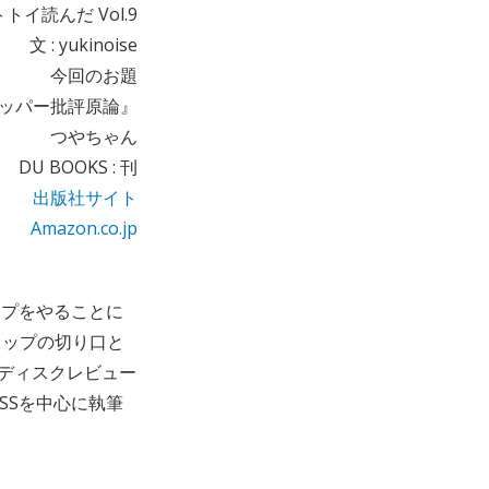
トイ読んだ Vol.9
文 : yukinoise
今回のお題
ラッパー批評原論』
つやちゃん
DU BOOKS : 刊
出版社サイト
Amazon.co.jp
ップをやることに
ラップの切り口と
のディスクレビュー
SSを中心に執筆