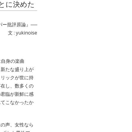
とに決めた
パー批評原論』──
文 : yukinoise
は自身の楽曲
日々新たな盛り上が
リリックが世に持
存在し、数多くの
の君臨が新鮮に感
れてこなかったか
性の声、女性なら