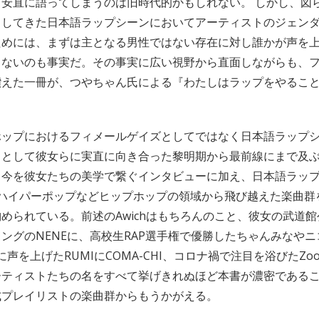
安直に語ってしまうのは旧時代的かもしれない。 しかし、図
ドしてきた日本語ラップシーンにおいてアーティストのジェン
ためには、まずは主となる男性ではない存在に対し誰かが声を
らないのも事実だ。その事実に広い視野から直面しながらも、
讃えた一冊が、つやちゃん氏による『わたしはラップをやるこ
ホップにおけるフィメールゲイズとしてではなく日本語ラップ
トとして彼女らに実直に向き合った黎明期から最前線にまで及
と今を彼女たちの美学で繋ぐインタビューに加え、日本語ラッ
pやハイパーポップなどヒップホップの領域から飛び越えた楽曲
められている。前述のAwichはもちろんのこと、彼女の武道
ングのNENEに、高校生RAP選手権で優勝したちゃんみなや
に声を上げたRUMIにCOMA-CHI、コロナ禍で注目を浴びたZoo
ーティストたちの名をすべて挙げきれぬほど本書が濃密である
式プレイリストの楽曲群からもうかがえる。