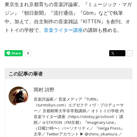
東京生まれ京都育ちの音楽評論家。『ミュージック・マガ
ジン』『朝日新聞』『流行通信』『Gbm』などで執筆
中。加えて、自主制作の音楽雑誌『KITTEN』を創刊。オ
トトイの学校で、
音楽ライター講座
の講師も務める。
Post
-
この記事の筆者
岡村 詩野
音楽評論家／ 音楽メディア『TURN』
（turntokyo.com）エグゼクティヴ・プロデューサ
ー／ 京都精華大学非常勤講師／ オトトイの学校 内
音楽ライター講座（https://ototoy.jp/school/ ）講
師／ α-STATION（FM京都）『Imaginary Line』
（日曜21時〜）パーソナリティ／ 『Helga Press』
主宰／ Twitterアカウント ▶︎ @shino_okamura ／