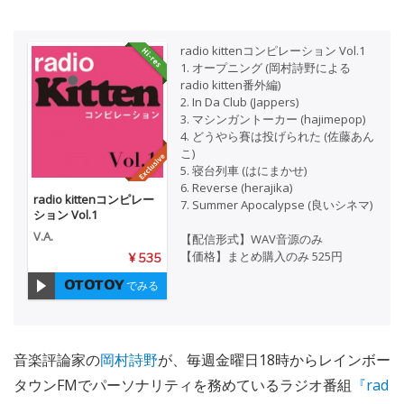
radio kittenコンピレーション Vol.1
1. オープニング (岡村詩野による
radio kitten番外編)
2. In Da Club (Jappers)
3. マシンガントーカー (hajimepop)
4. どうやら賽は投げられた (佐藤あん
こ)
5. 寝台列車 (はにまかせ)
6. Reverse (herajika)
radio kittenコンピレー
7. Summer Apocalypse (良いシネマ)
ション Vol.1
V.A.
【配信形式】WAV音源のみ
【価格】まとめ購入のみ 525円
¥ 535
でみる
音楽評論家の
岡村詩野
が、毎週金曜日18時からレインボー
タウンFMでパーソナリティを務めているラジオ番組
『rad