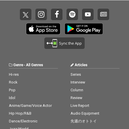
Sync the App
Genre
-
All Genres
Articles
Hi-res
Series
Rock
Interview
Pop
Column
Idol
Review
Anime/Game/Voice Actor
Live Report
Hip Hop/R&B
Audio Equipment
Dance/Electronic
先週のオトトイ
Jazz/World