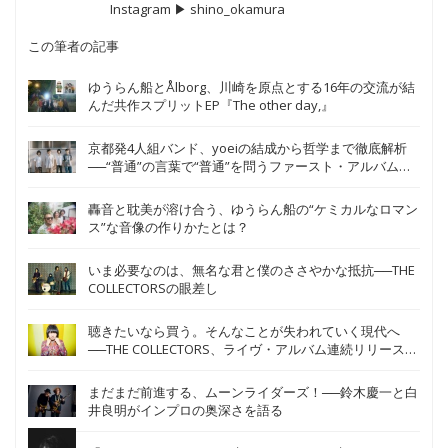
Instagram ▶︎ shino_okamura
この筆者の記事
ゆうらん船とÅlborg、川崎を原点とする16年の交流が結
んだ共作スプリットEP『The other day,』
京都発4人組バンド、yoeiの結成から哲学まで徹底解析
──“普通”の言葉で“普通”を問うファースト・アルバム
『さかいめ』
轟音と耽美が溶け合う、ゆうらん船の“ケミカルなロマン
ス”な音像の作りかたとは？
いま必要なのは、無名な君と僕のささやかな抵抗──THE
COLLECTORSの眼差し
聴きたいなら買う。そんなことが失われていく現代へ
──THE COLLECTORS、ライヴ・アルバム連続リリースの
真意とは
まだまだ前進する、ムーンライダーズ！──鈴木慶一と白
井良明がインプロの奥深さを語る