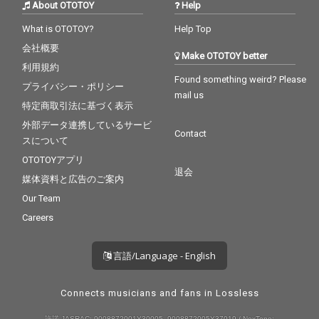
About OTOTOY
Help
What is OTOTOY?
Help Top
会社概要
Make OTOTOY better
利用規約
Found something weird? Please
プライバシー・ポリシー
mail us
特定商取引法に基づく表示
外部データ連携しているサービ
Contact
スについて
OTOTOYアプリ
退会
媒体資料と広告のご案内
Our Team
Careers
言語/Language - English
Connects musicians and fans in Lossless
許諾 JASRAC: 9008872001Y30005, 9008872005Y37019 / NexTone: