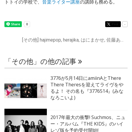
トトイの学校で、
音楽ライター講座
の講師も務める。
Post
-
[その他] hajimepop, herajika, はにまかせ, 佐藤あんこ, 良いシネマ
「その他」の他の記事
3776が5月14日にamiinAとThere
There Theresを迎えてライヴをや
るよ！ その名も『3776514』(みな
なろこいよ)
2017年最大の衝撃! Suchmos、ニュ
ー・アルバム『THE KIDS』のハイ
レゾ版を予約受付開始!