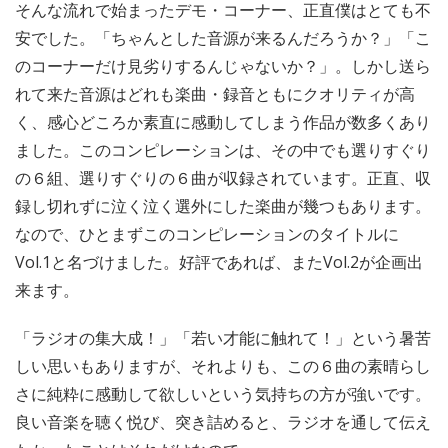
そんな流れで始まったデモ・コーナー、正直僕はとても不
安でした。「ちゃんとした音源が来るんだろうか？」「こ
のコーナーだけ見劣りするんじゃないか？」。しかし送ら
れて来た音源はどれも楽曲・録音ともにクオリティが高
く、感心どころか素直に感動してしまう作品が数多くあり
ました。このコンピレーションは、その中でも選りすぐり
の６組、選りすぐりの６曲が収録されています。正直、収
録し切れずに泣く泣く選外にした楽曲が幾つもあります。
なので、ひとまずこのコンピレーションのタイトルに
Vol.1と名づけました。好評であれば、またVol.2が企画出
来ます。
「ラジオの集大成！」「若い才能に触れて！」という暑苦
しい思いもありますが、それよりも、この６曲の素晴らし
さに純粋に感動して欲しいという気持ちの方が強いです。
良い音楽を聴く悦び、突き詰めると、ラジオを通して伝え