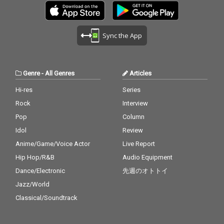
Sync the App
Genre
-
All Genres
Articles
Hi-res
Series
Rock
Interview
Pop
Column
Idol
Review
Anime/Game/Voice Actor
Live Report
Hip Hop/R&B
Audio Equipment
Dance/Electronic
先週のオトトイ
Jazz/World
Classical/Soundtrack