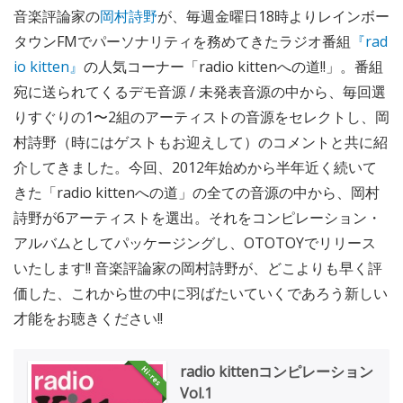
音楽評論家の
岡村詩野
が、毎週金曜日18時よりレインボー
タウンFMでパーソナリティを務めてきたラジオ番組
『rad
io kitten』
の人気コーナー「radio kittenへの道!!」。番組
宛に送られてくるデモ音源 / 未発表音源の中から、毎回選
りすぐりの1〜2組のアーティストの音源をセレクトし、岡
村詩野（時にはゲストもお迎えして）のコメントと共に紹
介してきました。今回、2012年始めから半年近く続いて
きた「radio kittenへの道」の全ての音源の中から、岡村
詩野が6アーティストを選出。それをコンピレーション・
アルバムとしてパッケージングし、OTOTOYでリリース
いたします!! 音楽評論家の岡村詩野が、どこよりも早く評
価した、これから世の中に羽ばたいていくであろう新しい
才能をお聴きください!!
radio kittenコンピレーション
Vol.1