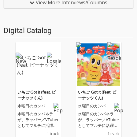
には、リード曲“ウォーアイニ
たサードEP『POP DELIVERY』
View More Interviews/Columns
ー”からはじまり、ライブで盛り
はその名の通り、水カンらしい
上がること間違いなしの“シャト
「ポップさ」と向き合い、それ
ーブリアン”、遊び心全開の…
を我々…
Digital Catalog
いちご Got it (feat. ピ
いちご Got it (feat. ピ
ーナッツくん)
ーナッツくん)
水曜日のカンパネ
水曜日のカンパネ
ラ
ラ
水曜日のカンパネラ
水曜日のカンパネラ
が、ラッパー／VTuber
が、ラッパー／VTuber
としてマルチに活躍す
としてマルチに活躍す
るピーナッツくんをフ
るピーナッツくんをフ
1 track
1 track
ィーチャリングに迎え
ィーチャリングに迎え