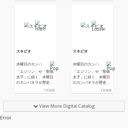
たコラボレーション楽
たコラボレーション楽
曲「いちご Got it (feat.
曲「いちご Got it (feat.
ピーナッツくん)」をリ
ピーナッツくん)」をリ
リース。 "詩羽とピ
リース。 "詩羽とピ
ーナッツくんが一緒に
ーナッツくんが一緒に
いちご狩りに出かけた
いちご狩りに出かけた
ら......？"というユニー
ら......？"というユニー
クなシチュエーション
クなシチュエーション
をテーマに据え、現代
をテーマに据え、現代
スキピオ
スキピオ
社会を鋭く風刺するよ
社会を鋭く風刺するよ
うな歌詞を展開。ポッ
うな歌詞を展開。ポッ
水曜日のカンパネ
水曜日のカンパネ
プな世界観と強烈なメ
プな世界観と強烈なメ
ラ
ラ
ッセージ性のギャップ
ッセージ性のギャップ
「エジソン」や「聖徳
「エジソン」や「聖徳
が魅力の一曲となって
が魅力の一曲となって
太子」に続く、水曜日
太子」に続く、水曜日
いる。 サウンド・プ
いる。 サウンド・プ
のカンパネラが歴史上
のカンパネラが歴史上
ロデュースはケンモチ
ロデュースはケンモチ
の人物を現代的視点で
の人物を現代的視点で
1 track
1 track
ヒデフミが担当。彼の
ヒデフミが担当。彼の
再解釈する「人名シリ
再解釈する「人名シリ
真骨頂とも言える、疾
真骨頂とも言える、疾
ーズ」の新作！ 古代ロ
ーズ」の新作！ 古代ロ
走感溢れるアッパーな
走感溢れるアッパーな
ーマの政治家で軍人の
ーマの政治家で軍人の
View More Digital Catalog
EDMサウンドに仕上が
EDMサウンドに仕上が
スキピオ・アフリカヌ
スキピオ・アフリカヌ
っており、ピーナッツ
っており、ピーナッツ
スを主人公に据え、
スを主人公に据え、
Error.
くんらしいコミカル且
くんらしいコミカル且
「もしスキピオが現代
「もしスキピオが現代
つキレ味鋭いラップ
つキレ味鋭いラップ
の“推し活”に目覚めた
の“推し活”に目覚めた