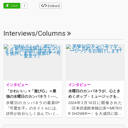
Embed
Like!
1
Interviews/Columns
インタビュー
インタビュー
「かわいい」×「遊び心」＝最
水曜日のカンパネラが、心とき
強の水曜日のカンパネラ！──自
めくポップ・ミュージックをお
由に生きることを後押しする、
届けします!
水曜日のカンパネラの最新EP
2024年3月16日に開催された
最新EP『可愛女子』
『可愛女子』のタイトルには、
〈日本武道館単独公演〜METEO
詩羽が自分らしく歩んでいくた
R SHOWER〜〉を大成功に収め
めに大切にしている、ある想い
た水曜日のカンパネラ。武道館
が込められている。その収録曲
公演を経て新たにリリースされ