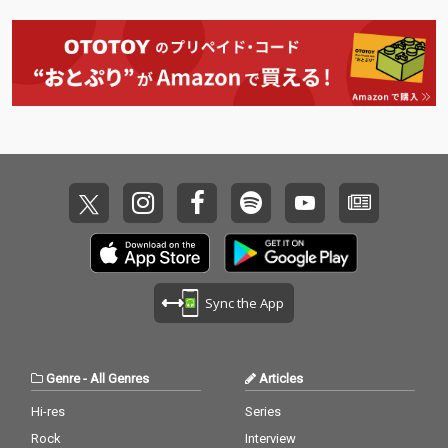
と、詩羽のキャッチー
と、詩羽のキャッチー
ら？」というテーマで
ら？」というテーマで
で中毒性のあるヴォー
で中毒性のあるヴォー
制作された。紀元前20
制作された。紀元前20
カルが見事な"マッスル
カルが見事な"マッスル
2年に「ザマの戦い」
2年に「ザマの戦い」
ドッキング"を果たし
ドッキング"を果たし
で宿敵のハンニバルを
で宿敵のハンニバルを
た、この夏を彩るサマ
た、この夏を彩るサマ
破り、ローマに勝利を
破り、ローマに勝利を
ー・アンセム。
ー・アンセム。
もたらしたスキピオ。
もたらしたスキピオ。
この曲では、激戦を終
この曲では、激戦を終
えた彼が週末のライブ
えた彼が週末のライブ
会場で”推し”に出会
会場で”推し”に出会
い、剣をペンライトに
い、剣をペンライトに
持ち替えて“トップ・オ
持ち替えて“トップ・オ
タク”へと変貌していく
タク”へと変貌していく
姿が描かれる。
姿が描かれる。
Sync the App
Genre
-
All Genres
Articles
Hi-res
Series
Rock
Interview