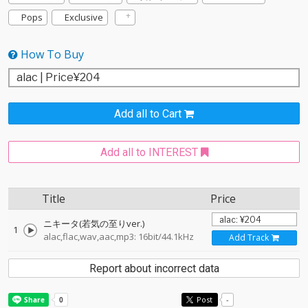
Pops
Exclusive
How To Buy
Add all to Cart
Add all to INTEREST
Title
Price
ニキータ(若気の至りver.)
1
alac,flac,wav,aac,mp3: 16bit/44.1kHz
Add Track
Report about incorrect data
Post
-