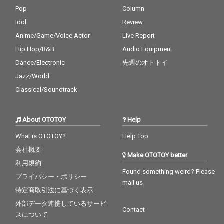
Pop
Column
Idol
Review
Anime/Game/Voice Actor
Live Report
Hip Hop/R&B
Audio Equipment
Dance/Electronic
先週のオトトイ
Jazz/World
Classical/Soundtrack
About OTOTOY
Help
What is OTOTOY?
Help Top
会社概要
Make OTOTOY better
利用規約
Found something weird? Please
プライバシー・ポリシー
mail us
特定商取引法に基づく表示
外部データ連携しているサービ
Contact
スについて