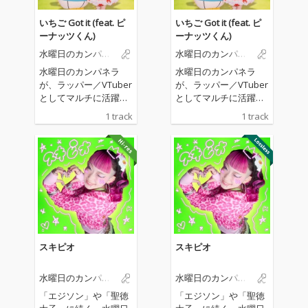
いちご Got it (feat. ピ
いちご Got it (feat. ピ
ーナッツくん)
ーナッツくん)
水曜日のカンパネ
水曜日のカンパネ
ラ
ラ
水曜日のカンパネラ
水曜日のカンパネラ
が、ラッパー／VTuber
が、ラッパー／VTuber
としてマルチに活躍す
としてマルチに活躍す
るピーナッツくんをフ
るピーナッツくんをフ
1 track
1 track
ィーチャリングに迎え
ィーチャリングに迎え
たコラボレーション楽
たコラボレーション楽
曲「いちご Got it (feat.
曲「いちご Got it (feat.
ピーナッツくん)」をリ
ピーナッツくん)」をリ
リース。 "詩羽とピ
リース。 "詩羽とピ
ーナッツくんが一緒に
ーナッツくんが一緒に
いちご狩りに出かけた
いちご狩りに出かけた
ら......？"というユニー
ら......？"というユニー
クなシチュエーション
クなシチュエーション
をテーマに据え、現代
をテーマに据え、現代
スキピオ
スキピオ
社会を鋭く風刺するよ
社会を鋭く風刺するよ
うな歌詞を展開。ポッ
うな歌詞を展開。ポッ
水曜日のカンパネ
水曜日のカンパネ
プな世界観と強烈なメ
プな世界観と強烈なメ
ラ
ラ
ッセージ性のギャップ
ッセージ性のギャップ
「エジソン」や「聖徳
「エジソン」や「聖徳
が魅力の一曲となって
が魅力の一曲となって