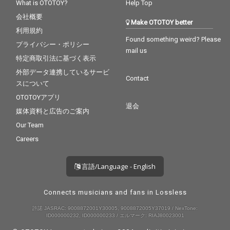
What is OTOTOY?
Help Top
会社概要
Make OTOTOY better
利用規約
Found something weird? Please
プライバシー・ポリシー
mail us
特定商取引法に基づく表示
外部データ連携しているサービ
Contact
スについて
OTOTOYアプリ
退会
媒体資料と広告のご案内
Our Team
Careers
言語/Language - English
Connects musicians and fans in Lossless
許諾 JASRAC: 9008872001Y30005, 9008872005Y37019 / NexTone:
ID000000232, ID000000233 / エルマーク: RIAJ80023001