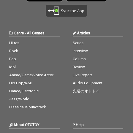
Sync the App
Genre
-
All Genres
Articles
Hi-res
Series
Rock
Interview
Pop
Column
Idol
Review
Anime/Game/Voice Actor
Live Report
Hip Hop/R&B
Audio Equipment
Dance/Electronic
先週のオトトイ
Jazz/World
Classical/Soundtrack
About OTOTOY
Help