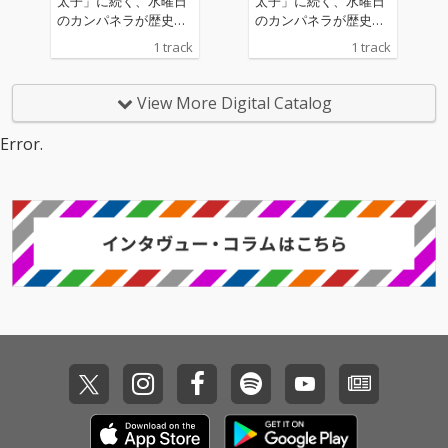
太子」に続く、水曜日
太子」に続く、水曜日
いる。 サウンド・プ
いる。 サウンド・プ
のカンパネラが歴史上
のカンパネラが歴史上
ロデュースはケンモチ
ロデュースはケンモチ
の人物を現代的視点で
の人物を現代的視点で
1 track
1 track
ヒデフミが担当。彼の
ヒデフミが担当。彼の
再解釈する「人名シリ
再解釈する「人名シリ
真骨頂とも言える、疾
真骨頂とも言える、疾
ーズ」の新作！ 古代ロ
ーズ」の新作！ 古代ロ
走感溢れるアッパーな
走感溢れるアッパーな
ーマの政治家で軍人の
ーマの政治家で軍人の
View More Digital Catalog
EDMサウンドに仕上が
EDMサウンドに仕上が
スキピオ・アフリカヌ
スキピオ・アフリカヌ
っており、ピーナッツ
っており、ピーナッツ
スを主人公に据え、
スを主人公に据え、
Error.
くんらしいコミカル且
くんらしいコミカル且
「もしスキピオが現代
「もしスキピオが現代
つキレ味鋭いラップ
つキレ味鋭いラップ
の“推し活”に目覚めた
の“推し活”に目覚めた
と、詩羽のキャッチー
と、詩羽のキャッチー
ら？」というテーマで
ら？」というテーマで
で中毒性のあるヴォー
で中毒性のあるヴォー
制作された。紀元前20
制作された。紀元前20
カルが見事な"マッスル
カルが見事な"マッスル
2年に「ザマの戦い」
2年に「ザマの戦い」
ドッキング"を果たし
ドッキング"を果たし
で宿敵のハンニバルを
で宿敵のハンニバルを
た、この夏を彩るサマ
た、この夏を彩るサマ
破り、ローマに勝利を
破り、ローマに勝利を
ー・アンセム。
ー・アンセム。
もたらしたスキピオ。
もたらしたスキピオ。
この曲では、激戦を終
この曲では、激戦を終
えた彼が週末のライブ
えた彼が週末のライブ
会場で”推し”に出会
会場で”推し”に出会
い、剣をペンライトに
い、剣をペンライトに
持ち替えて“トップ・オ
持ち替えて“トップ・オ
タク”へと変貌していく
タク”へと変貌していく
姿が描かれる。
姿が描かれる。