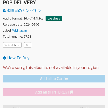
POP DELIVERY
水曜日のカンパネラ
Audio format: 16bit/44.1kHz
Lossless
Release date: 2024-06-05
Label:
WM Japan
Total runtime: 27:51
ロスレス
How To Buy
Add all to Cart
Add all to INTEREST