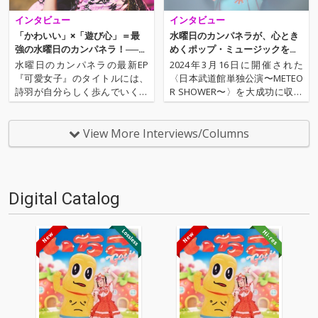
インタビュー
インタビュー
「かわいい」×「遊び心」＝最
水曜日のカンパネラが、心とき
強の水曜日のカンパネラ！──自
めくポップ・ミュージックをお
由に生きることを後押しする、
届けします!
水曜日のカンパネラの最新EP
2024年3月16日に開催された
最新EP『可愛女子』
『可愛女子』のタイトルには、
〈日本武道館単独公演〜METEO
詩羽が自分らしく歩んでいくた
R SHOWER〜〉を大成功に収め
めに大切にしている、ある想い
た水曜日のカンパネラ。武道館
が込められている。その収録曲
公演を経て新たにリリースされ
には、リード曲“ウォーアイニ
たサードEP『POP DELIVERY』
View More Interviews/Columns
ー”からはじまり、ライブで盛り
はその名の通り、水カンらしい
上がること間違いなしの“シャト
「ポップさ」と向き合い、それ
ーブリアン”、遊び心全開の…
を我々…
Digital Catalog