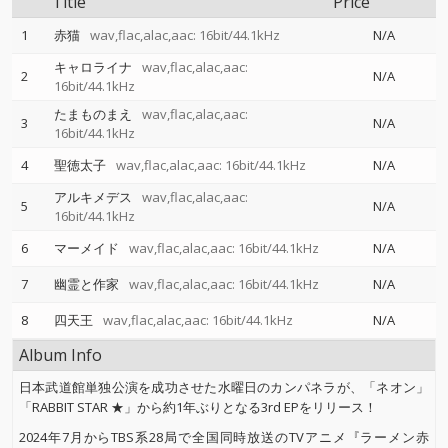
Title
Price
1
赤猫
wav,flac,alac,aac: 16bit/44.1kHz
N/A
キャロライナ
wav,flac,alac,aac:
2
N/A
16bit/44.1kHz
たまものまえ
wav,flac,alac,aac:
3
N/A
16bit/44.1kHz
4
聖徳太子
wav,flac,alac,aac: 16bit/44.1kHz
N/A
アルキメデス
wav,flac,alac,aac:
5
N/A
16bit/44.1kHz
6
マーメイド
wav,flac,alac,aac: 16bit/44.1kHz
N/A
7
幽霊と作家
wav,flac,alac,aac: 16bit/44.1kHz
N/A
8
四天王
wav,flac,alac,aac: 16bit/44.1kHz
N/A
Album Info
日本武道館単独公演を成功させた水曜日のカンパネラが、「ネオン」
「RABBIT STAR ★」から約1年ぶりとなる3rd EPをリリース！
2024年7月からTBS系28局で全国同時放送のTVアニメ『ラーメン赤