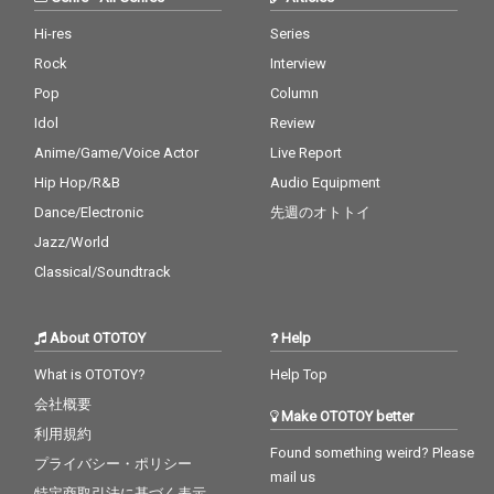
Hi-res
Series
Rock
Interview
Pop
Column
Idol
Review
Anime/Game/Voice Actor
Live Report
Hip Hop/R&B
Audio Equipment
Dance/Electronic
先週のオトトイ
Jazz/World
Classical/Soundtrack
About OTOTOY
Help
What is OTOTOY?
Help Top
会社概要
Make OTOTOY better
利用規約
Found something weird? Please
プライバシー・ポリシー
mail us
特定商取引法に基づく表示