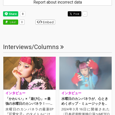
Report about incorrect data
Post
-
Embed
Like!
0
Interviews/Columns
インタビュー
インタビュー
「かわいい」×「遊び心」＝最
水曜日のカンパネラが、心とき
強の水曜日のカンパネラ！──自
めくポップ・ミュージックをお
由に生きることを後押しする、
届けします!
水曜日のカンパネラの最新EP
2024年3月16日に開催された
最新EP『可愛女子』
『可愛女子』のタイトルには、
〈日本武道館単独公演〜METEO