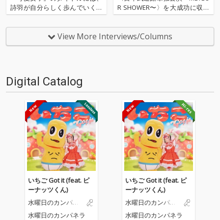
詩羽が自分らしく歩んでいくた
R SHOWER〜〉を大成功に収め
めに大切にしている、ある想い
た水曜日のカンパネラ。武道館
が込められている。その収録曲
公演を経て新たにリリースされ
には、リード曲“ウォーアイニ
たサードEP『POP DELIVERY』
View More Interviews/Columns
ー”からはじまり、ライブで盛り
はその名の通り、水カンらしい
上がること間違いなしの“シャト
「ポップさ」と向き合い、それ
ーブリアン”、遊び心全開の…
を我々…
Digital Catalog
いちご Got it (feat. ピ
いちご Got it (feat. ピ
ーナッツくん)
ーナッツくん)
水曜日のカンパネ
水曜日のカンパネ
ラ
ラ
水曜日のカンパネラ
水曜日のカンパネラ