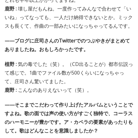
どれも半年以上かかってますね。
鹿野 :
壊し屋だもんね。一度作ってみんなで合わせて「い
いね」ってなっても、一人だけ納得できないとか。ミック
スも長くて、作曲の一部みたいになっちゃってるんです。
——ブログに庄司さんのTwitterでのつぶやきがまとめて
ありましたね。おもしろかったです。
植野 :
気の毒でした（笑）。（CD出ることが）都市伝説っ
て感じで。1曲でファイル数が500くらいになっちゃっ
て、庄司さん驚いてました。
鹿野 :
こんなのありえないって（笑）。
——そこまでこだわって作り上げたアルバムということで
すよね。歌の面では声の使い方がすごく独特で、コーラス
のハーモニーが豊かです。ア・カペラの要素があったりも
して。歌はどんなことを意識しましたか？