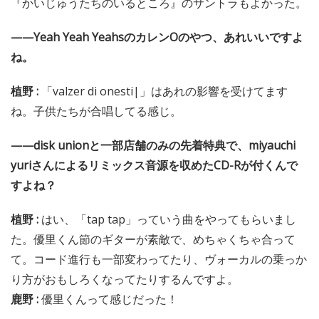
『かいじゅうたちのいるところ』のサントラもよかった。
——Yeah Yeah YeahsのカレンOのやつ、あれいいですよ
ね。
植野 :
「valzer di onesti|」はあれの影響を受けてます
ね。子供たちが合唱してる感じ。
——disk unionと一部店舗のみの先着特典で、miyauchi
yuriさんによるリミックス音源を収めたCD-Rが付くんで
すよね？
植野 :
はい、「tap tap」っていう曲をやってもらいまし
た。優里くん節のギターが素敵で、めちゃくちゃ合って
て。コード進行も一部変わってたり、ヴォーカルの乗っか
り方がおもしろくなってたりするんですよ。
鹿野 :
優里くんって感じだった！