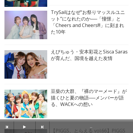
TrySailはなぜ“お祭りマッスルユニ
ット”になれたのか──「憧憬」と
「Cheers and Cheers!!!」に刻まれ
た10年
えびちゅう・安本彩花とSisca Saras
が育んだ、国境を越えた友情
豆柴の大群、『裸のマーメード』が
描くひと夏の物語──メンバーが語
る、WACKへの想い
--
【PIGGS、とらえる vol.66】PIGGS