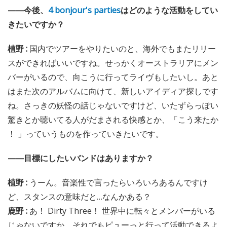
——今後、
4 bonjour's parties
はどのような活動をしてい
きたいですか？
植野 :
国内でツアーをやりたいのと、海外でもまたリリー
スができればいいですね。せっかくオーストラリアにメン
バーがいるので、向こうに行ってライヴもしたいし。あと
はまた次のアルバムに向けて、新しいアイディア探しです
ね。さっきの妖怪の話じゃないですけど、いたずらっぽい
驚きとか聴いてる人がだまされる快感とか、「こう来たか
！ 」っていうものを作っていきたいです。
——目標にしたいバンドはありますか？
植野 :
うーん。音楽性で言ったらいろいろあるんですけ
ど、スタンスの意味だと…なんかある？
鹿野 :
あ！ Dirty Three！ 世界中に転々とメンバーがいる
じゃないですか。それでもピューっと行って活動できるよ