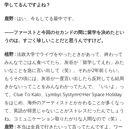
学してるんですよね？
鹿野 :
はい、今もしてる最中です。
——ファーストと今回のセカンドの間に留学を決めたとい
うのは、すごく珍しいことだと思うんですけど。
植野 :
法政大学でライヴをやったときがあって、終わって
みんなでごはん食べてたら、灰谷が「留学してえわ」みた
いなことを急に言い出して（笑）。それが2年前くらい。
もうその頃には、灰谷が一度言い出したら反対しても結局
きかないってことをみんなわかってたんで、「いいよ」っ
て。Clue To Kalo、Lymbyc SystymやHer Space Holiday
をはじめ、海外のアーティストとかかわることが多くなっ
て、英語が得意じゃないことがストレスだったんでしょう
ね。コミュニケーション取りたがりな人間なので（笑）。
鹿野 :
本当は全員で行きたいって言ってたんですよ、ワー