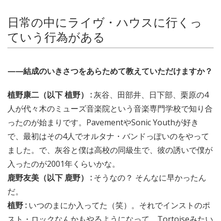
日常の中にライヴ・ハウスに行くっ
ていう行為がある
——結成のいきさつをあらためて教えていただけますか？
植野康二（以下 植野） :
灰谷、田部井、日下部、栗原の4
人が代々木のミューズ音楽院という音楽専門学校で知り合
ったのが始まりです。PavementやSonic Youthが好き
で、最初はその4人でオルタナ・バンドっぽいのをやって
ました。で、灰谷と僕は高校の同級生で、彼の誘いで僕が
入ったのが2001年くらいかな。
鹿野友美（以下 鹿野） :
そうなの？ そんなに早かったん
だ。
植野 :
いつのまにか入ってた（笑）。それでインストのポ
スト・ロックなんかもやるようになって、Tortoiseみたい