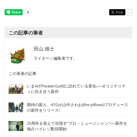
Post
-
この記事の筆者
田山 雄士
ライター／編集者です。
この筆者の記事
いまArtTheaterGuildに訪れている変化──オリジナリテ
ィに向き合う新作
期待の新人、ATGが山中さわお(the pillows)プロデュース
の新作をリリース!
25周年を迎えて目指す“プロ・ミュージシャン”──新作を
独占ハイレゾ配信開始