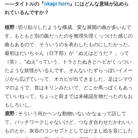
——タイトルの『
okapi horn
』にはどんな意味が込めら
れているんですか？
植野 :
切り貼りしたような構成、変な展開の曲が多いんで
す。もともと別の曲だったのを無理矢理くっつけた感じの
曲もあるので、そういうのを表わしたものにしたかった。
最初はだいちゃん（日下部）が「ぬえはどうだ？ 」って
（笑）。“ぬえ”っていう、トラとたぬきとヘビがくっつい
たような妖怪がいるんです。そんないたずらっぽいイメー
ジから広げていって、オカピが出てきました。足はシマウ
マのようで、首はキリンみたいで、どこか馬っぽくもあっ
ていいねって。ちょっと前までは未確認生物だったのもお
もしろいし。
鹿野 :
そういう何かヘンな動物いないかなぁって話して
て。パッチワークじゃないけど、つなぎ合わせたかわいい
ものとか。灰谷のコンセプトとしてはだまし絵を音にした