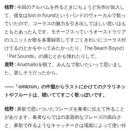
植野 :
今回のアルバムを作るときにちょうど矢作が加入し
て、彼女はlost in foundというバンドのヴォーカルで歌っ
ていたので、コーラスの魅力を引き出してほしい思いはも
ともとあったんです。モチーフスっていうオーストラリア
のユニットが歌を多重録音してすごくきれいにコーラス付
けてるのとかをやってみたかったり、The Beach Boysの
『Pet Sounds』の感じとかも憧れたりして。
鹿野 :
Anathalloを観て、みんなで歌いたいって思いまし
た。楽しそうだったから。
——「omicron」の中盤からラストにかけてのクラリネッ
トやフルートは、聴いててすごく歌っぽいです。
植野 :
鼻歌で思いついたフレーズを奏者に伝えて作ること
があります。奏者ならではの楽器的なフレーズの面白さ
と、鼻歌で作るようなキャッチーさは場面によって使い分