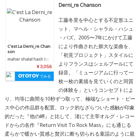
Derni_re Chanson
工藤冬里を中心とする不定形ユニ
ット、マヘル・シャラル・ハシュ
・バズ。2005〜7年にかけて工藤
により作曲された膨大な楽曲を、
C'est La Derni_re Chan
son
「初見プロジェクト」スタイルに
maher shalal hash baz
よりフランスはシェルブールにて
¥ 3,056
録音。「ミュージアムに行って一
でみる
枚一枚の素描を見ていくのと同質
の体験を」というコンセプトによ
り、均等に曲間を10秒ずつ取って、極端なショート・ピー
ス中心の作品群を配置。ロック的なざらついた感触が印象
的だった『他の岬』と比して、渚にて主宰オルグ・レコー
ドからの名作『Return Visit To Rock Mass』にも通じる
柔らかで暖かい質感と贅沢に断ち切られる童謡のように親