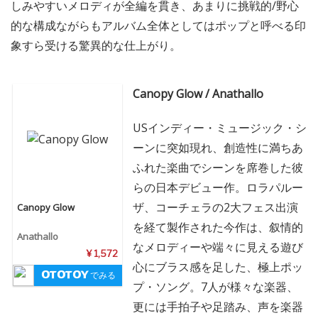
しみやすいメロディが全編を貫き、あまりに挑戦的/野心
的な構成ながらもアルバム全体としてはポップと呼べる印
象すら受ける驚異的な仕上がり。
Canopy Glow / Anathallo
USインディー・ミュージック・シ
ーンに突如現れ、創造性に満ちあ
ふれた楽曲でシーンを席巻した彼
らの日本デビュー作。ロラパルー
ザ、コーチェラの2大フェス出演
Canopy Glow
を経て製作された今作は、叙情的
Anathallo
なメロディーや端々に見える遊び
¥ 1,572
心にブラス感を足した、極上ポッ
でみる
プ・ソング。7人が様々な楽器、
更には手拍子や足踏み、声を楽器