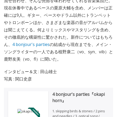
混ぜ合わせ、そんな恍惚を味わわせてくれる音楽集団だ。
現在休養中であるベースの栗原大輔を含め、メンバーは正
確には9人。ギター、ベースやドラム以外にトランペット
やトロンボーンほか、さまざまな楽器の音がアルバムから
は聞こえてくる。何よりミックスやマスタリングを含め、
その徹底的な構築性に驚かされた。新作についてはもちろ
ん、
4 bonjour's parties
の結成から現在までを、メイン・
ソングライターの一人である植野康二（vo、syn、vib）と
鹿野友美（vo、fl）に聞いた。
インタビュー＆文 : 田山雄士
写真 : 関口史彦
4 bonjour's parties『okapi
horn』
1. skipping birds & stones / 2.pins
and needles / 3. optical song /