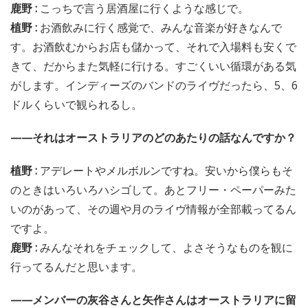
鹿野 :
こっちで言う居酒屋に行くような感じで。
植野 :
お酒飲みに行く感覚で、みんな音楽が好きなんで
す。お酒飲むからお店も儲かって、それで入場料も安くで
きて、だからまた気軽に行ける。すごくいい循環がある気
がします。インディーズのバンドのライヴだったら、5、6
ドルくらいで観られるし。
——それはオーストラリアのどのあたりの話なんですか？
植野 :
アデレートやメルボルンですね。安いから僕らもそ
のときはいろいろハシゴして。あとフリー・ペーパーみた
いのがあって、その週や月のライヴ情報が全部載ってるん
ですよ。
鹿野 :
みんなそれをチェックして、よさそうなものを観に
行ってるんだと思います。
——メンバーの灰谷さんと矢作さんはオーストラリアに留