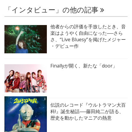
「インタビュー」の他の記事
他者からの評価を手放したとき、音
楽はようやく自由になった──さら
さ、“Live Bluesy”を掲げたメジャー
・デビュー作
Finallyが開く、新たな「door」
伝説のレコード『ウルトラマン大百
科!』誕生秘話──藤田純二が語る、
歴史を動かしたマニアの熱意