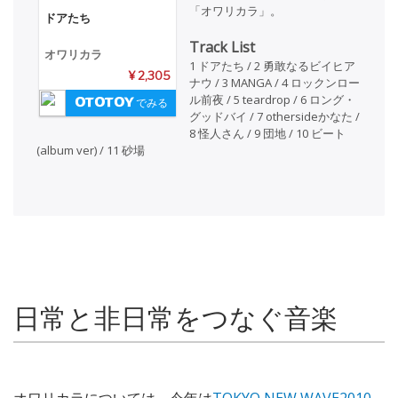
「オワリカラ」。
ドアたち
Track List
オワリカラ
1 ドアたち / 2 勇敢なるビイヒア
¥ 2,305
ナウ / 3 MANGA / 4 ロックンロー
ル前夜 / 5 teardrop / 6 ロング・
でみる
グッドバイ / 7 othersideかなた /
8 怪人さん / 9 団地 / 10 ビート
(album ver) / 11 砂場
日常と非日常をつなぐ音楽