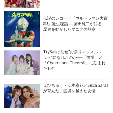
伝説のレコード『ウルトラマン大百
科!』誕生秘話──藤田純二が語る、
歴史を動かしたマニアの熱意
TrySailはなぜ“お祭りマッスルユニ
ット”になれたのか──「憧憬」と
「Cheers and Cheers!!!」に刻まれ
た10年
えびちゅう・安本彩花とSisca Saras
が育んだ、国境を越えた友情