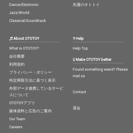
Dance/Electronic
先週のオトトイ
Jazz/World
Classical/Soundtrack
About OTOTOY
Help
What is OTOTOY?
Help Top
会社概要
Make OTOTOY better
利用規約
Found something weird? Please
プライバシー・ポリシー
mail us
特定商取引法に基づく表示
外部データ連携しているサービ
Contact
スについて
OTOTOYアプリ
退会
媒体資料と広告のご案内
Our Team
Careers