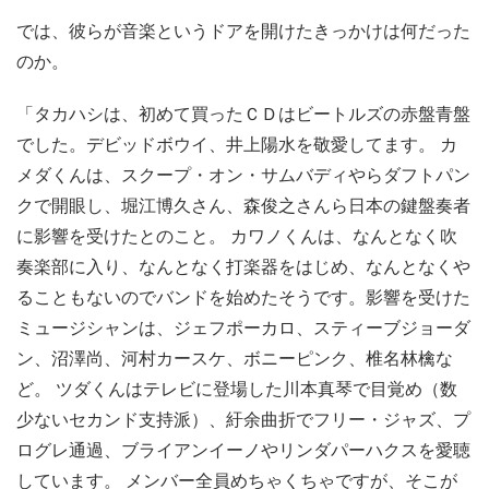
では、彼らが音楽というドアを開けたきっかけは何だった
のか。
「タカハシは、初めて買ったＣＤはビートルズの赤盤青盤
でした。デビッドボウイ、井上陽水を敬愛してます。 カ
メダくんは、スクープ・オン・サムバディやらダフトパン
クで開眼し、堀江博久さん、森俊之さんら日本の鍵盤奏者
に影響を受けたとのこと。 カワノくんは、なんとなく吹
奏楽部に入り、なんとなく打楽器をはじめ、なんとなくや
ることもないのでバンドを始めたそうです。影響を受けた
ミュージシャンは、ジェフポーカロ、スティーブジョーダ
ン、沼澤尚、河村カースケ、ボニーピンク、椎名林檎な
ど。 ツダくんはテレビに登場した川本真琴で目覚め（数
少ないセカンド支持派）、紆余曲折でフリー・ジャズ、プ
ログレ通過、ブライアンイーノやリンダパーハクスを愛聴
しています。 メンバー全員めちゃくちゃですが、そこが