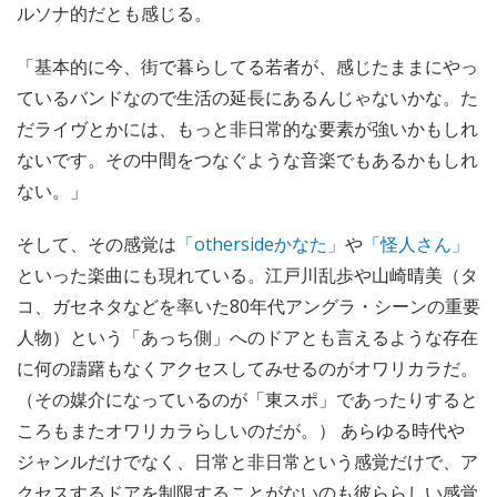
ルソナ的だとも感じる。
「基本的に今、街で暮らしてる若者が、感じたままにやっ
ているバンドなので生活の延長にあるんじゃないかな。た
だライヴとかには、もっと非日常的な要素が強いかもしれ
ないです。その中間をつなぐような音楽でもあるかもしれ
ない。」
そして、その感覚は
「othersideかなた」
や
「怪人さん」
といった楽曲にも現れている。江戸川乱歩や山崎晴美（タ
コ、ガセネタなどを率いた80年代アングラ・シーンの重要
人物）という「あっち側」へのドアとも言えるような存在
に何の躊躇もなくアクセスしてみせるのがオワリカラだ。
（その媒介になっているのが「東スポ」であったりすると
ころもまたオワリカラらしいのだが。） あらゆる時代や
ジャンルだけでなく、日常と非日常という感覚だけで、ア
クセスするドアを制限することがないのも彼ららしい感覚