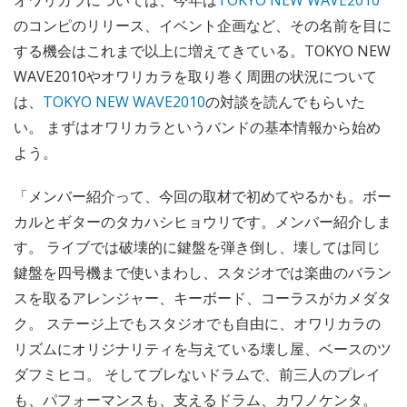
オワリカラについては、今年は
TOKYO NEW WAVE2010
のコンピのリリース、イベント企画など、その名前を目に
する機会はこれまで以上に増えてきている。TOKYO NEW
WAVE2010やオワリカラを取り巻く周囲の状況について
は、
TOKYO NEW WAVE2010
の対談を読んでもらいた
い。 まずはオワリカラというバンドの基本情報から始め
よう。
「メンバー紹介って、今回の取材で初めてやるかも。ボー
カルとギターのタカハシヒョウリです。メンバー紹介しま
す。 ライブでは破壊的に鍵盤を弾き倒し、壊しては同じ
鍵盤を四号機まで使いまわし、スタジオでは楽曲のバラン
スを取るアレンジャー、キーボード、コーラスがカメダタ
ク。 ステージ上でもスタジオでも自由に、オワリカラの
リズムにオリジナリティを与えている壊し屋、ベースのツ
ダフミヒコ。 そしてブレないドラムで、前三人のプレイ
も、パフォーマンスも、支えるドラム、カワノケンタ。