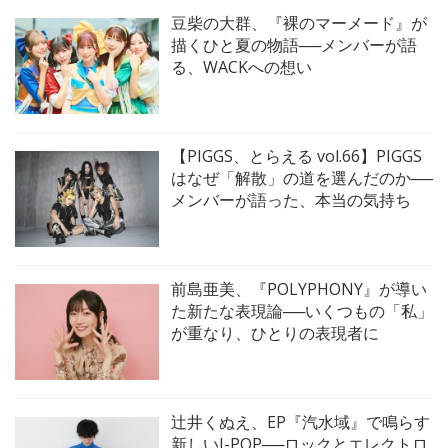
豆柴の大群、『裸のマーメード』が
描くひと夏の物語──メンバーが語
る、WACKへの想い
【PIGGS、とらえる vol.66】PIGGS
はなぜ「解散」の道を選んだのか──
メンバーが語った、本当の気持ち
前島亜美、『POLYPHONY』が導い
た新たな表現論──いくつもの「私」
が重なり、ひとりの表現者に
辻井くぬえ、EP『汽水域』で鳴らす
新しいJ-POP──ロックとエレクトロ