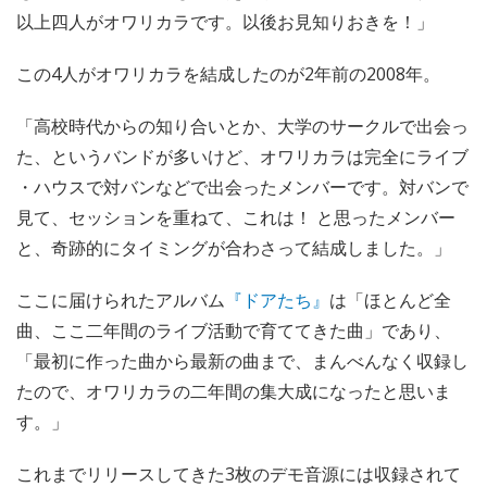
以上四人がオワリカラです。以後お見知りおきを！」
この4人がオワリカラを結成したのが2年前の2008年。
「高校時代からの知り合いとか、大学のサークルで出会っ
た、というバンドが多いけど、オワリカラは完全にライブ
・ハウスで対バンなどで出会ったメンバーです。対バンで
見て、セッションを重ねて、これは！ と思ったメンバー
と、奇跡的にタイミングが合わさって結成しました。」
ここに届けられたアルバム
『ドアたち』
は「ほとんど全
曲、ここ二年間のライブ活動で育ててきた曲」であり、
「最初に作った曲から最新の曲まで、まんべんなく収録し
たので、オワリカラの二年間の集大成になったと思いま
す。」
これまでリリースしてきた3枚のデモ音源には収録されて