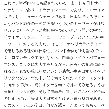
これは、MySpaceにも記されている「よーし今日もサイ
ケデリックであり、トラディショナルであり、メロディア
スであり、ニュー・ウェーブであり、日本語であるぞ」と
いうバンド紹介の一節にあるいくつかのキーワードがオワ
リカラにとってどうい意味を持つのかという問いの中で、
「サイケデリック」「ニュー・ウェーブ」という二つのキ
ーワードに対する答えだ。 そして、オワリカラのライヴ
で感じるある種の非日常性。 バンド全体が上り詰めてい
く、ロマンチックでありながら、凶暴なライヴ・パフォー
マンス。ロックに忠実でありながら、何らかの制約に縛ら
れることもない現代的なアレンジ感覚が生み出すサイケデ
リックなグルーヴの中、低く備えられたマイク・スタンド
に向かって歌い、時にギターを頭上で弾いてみせるような
高橋ヒョウリの姿、そして最高潮に達した時のバンド全体
の佇まいには、等身大の日常性とはまた違う魅力がある。
そのステージ上の姿は、何かが憑依したようでもあり、ペ