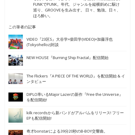
FUNKでPUNK。年代、ジャンルを縦横斜めに駆け
巡り、GROOVEを生み出す。 日々、勉強。日々、
ほろ酔い。
この筆者の記事
VIDEO『23区S』大谷学×柴田学(VIDEO)×加藤淳也
(Tokyohelloz)対談
NEW HOUSE『Burning Ship Fractal』配信開始
The Flickers『A PIECE OF THE WORLD』を配信開始 & イ
ンタビュー
DIPLO率いるMajor Lazerの新作『Free the Universe』
を配信開始!
kilk recordsから新バンドがアルバムをリリース! フリー
EPも配信開始!
奇才bonstarによる39分20秒のB-BOY交響曲。