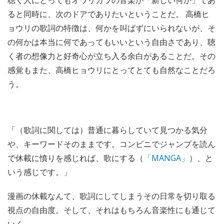
聴く人にとってもオワリカラの音楽が「新しい何か」であ
ると同時に、次のドアでありたいということだ。 高橋ヒ
ョウリの歌詞の特徴は、何かを叫ばずにいられないが、そ
の何かは本当に何であってもいいという自由さであり、聴
く者の想像力と好奇心が立ち入る余白があることだ。その
感覚もまた、高橋ヒョウリにとってとても自然なことだろ
う。
「（歌詞に関しては）普通に暮らしていて見つかる気分
や、キーワードそのままです。コンビニでジャンプを読ん
で休載に憤りを感じれば、歌にする（
「MANGA」
）、と
いう感じです。」
漫画の休載なんて、歌詞にしてしまうその日常を切り取る
視点の自由度。そして、それはもちろん音楽性にも通じて