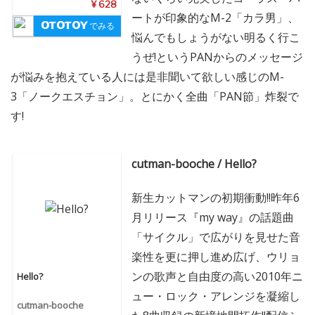
¥ 628
ートが印象的なM-2「カラ男」、
でみる
悩んでもしょうがない明るく行こ
うぜ!というPANからのメッセージ
が悩みを抱えている人には是非聞いて欲しい感じのM-
3「ノークエスチョン」。とにかく全曲「PAN節」炸裂で
す!
cutman-booche / Hello?
新生カットマンの初期衝動!!昨年6
月リリース『my way』の話題曲
「サイクル」で広がりを見せた音
楽性を更に押し進め広げ、ウリョ
ンの歌声と自由度の高い2010年ニ
Hello?
ュー・ロック・アレンジを凝縮し
cutman-booche