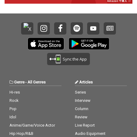
Sync the App
Genre
-
All Genres
Articles
Hi-res
Series
Rock
Interview
Pop
Column
Idol
Review
Anime/Game/Voice Actor
Live Report
Hip Hop/R&B
Audio Equipment