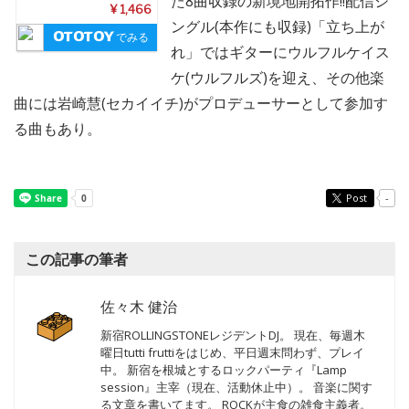
た8曲収録の新境地開拓作!!配信シ
¥ 1,466
ングル(本作にも収録)「立ち上が
でみる
れ」ではギターにウルフルケイス
ケ(ウルフルズ)を迎え、その他楽
曲には岩崎慧(セカイイチ)がプロデューサーとして参加す
る曲もあり。
Post
-
この記事の筆者
佐々木 健治
新宿ROLLINGSTONEレジデントDJ。 現在、毎週木
曜日tutti fruttiをはじめ、平日週末問わず、プレイ
中。 新宿を根城とするロックパーティ『Lamp
session』主宰（現在、活動休止中）。 音楽に関す
る文章を書いてます。 ROCKが主食の雑食主義者。