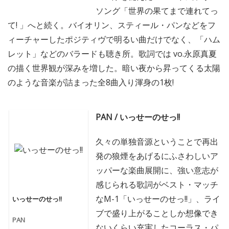
ソング「世界の果てまで連れてっ
て! 」へと続く。バイオリン、スティール・パンなどをフ
ィーチャーしたポジティヴで明るい曲だけでなく、「ハム
レット」などのバラードも聴き所。歌詞では vo.永原真夏
の描く世界観が深みを増した。暗い夜から昇ってくる太陽
のような音楽が詰まった全8曲入り渾身の1枚!
PAN / いっせーのせっ!!
久々の単独音源ということで再出
発の狼煙をあげるにふさわしいア
ッパーな楽曲展開に、強い意志が
感じられる歌詞がベスト・マッチ
なM-1「いっせーのせっ!!」、ライ
いっせーのせっ!!
ブで盛り上がることしか想像でき
PAN
ないくらい充実したコーラス・パ