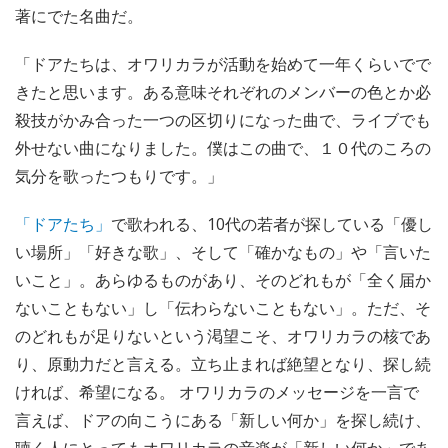
著にでた名曲だ。
「ドアたちは、オワリカラが活動を始めて一年くらいでで
きたと思います。ある意味それぞれのメンバーの色とか必
殺技がかみ合った一つの区切りになった曲で、ライブでも
外せない曲になりました。僕はこの曲で、１０代のころの
気分を歌ったつもりです。」
「ドアたち」
で歌われる、10代の若者が探している「優し
い場所」「好きな歌」、そして「確かなもの」や「言いた
いこと」。あらゆるものがあり、そのどれもが「全く届か
ないこともない」し「伝わらないこともない」。ただ、そ
のどれもが足りないという渇望こそ、オワリカラの核であ
り、原動力だと言える。立ち止まれば絶望となり、探し続
ければ、希望になる。 オワリカラのメッセージを一言で
言えば、ドアの向こうにある「新しい何か」を探し続け、