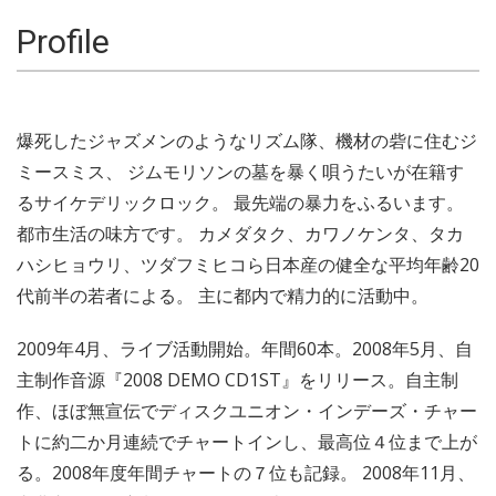
Profile
爆死したジャズメンのようなリズム隊、機材の砦に住むジ
ミースミス、 ジムモリソンの墓を暴く唄うたいが在籍す
るサイケデリックロック。 最先端の暴力をふるいます。
都市生活の味方です。 カメダタク、カワノケンタ、タカ
ハシヒョウリ、ツダフミヒコら日本産の健全な平均年齢20
代前半の若者による。 主に都内で精力的に活動中。
2009年4月、ライブ活動開始。年間60本。2008年5月、自
主制作音源『2008 DEMO CD1ST』をリリース。自主制
作、ほぼ無宣伝でディスクユニオン・インデーズ・チャー
トに約二か月連続でチャートインし、最高位４位まで上が
る。2008年度年間チャートの７位も記録。 2008年11月、