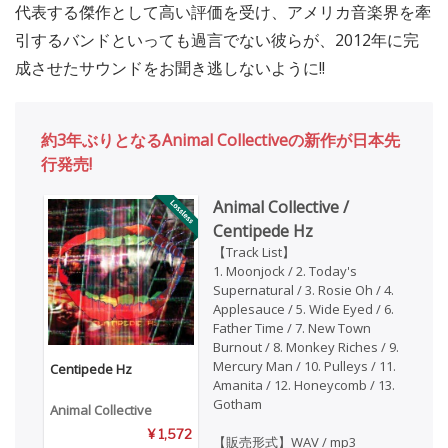
代表する傑作として高い評価を受け、アメリカ音楽界を牽
引するバンドといっても過言でない彼らが、2012年に完
成させたサウンドをお聞き逃しないように!!
約3年ぶりとなるAnimal Collectiveの新作が日本先
行発売!
Animal Collective /
Centipede Hz
【Track List】
1. Moonjock / 2. Today's
Supernatural / 3. Rosie Oh / 4.
Applesauce / 5. Wide Eyed / 6.
Father Time / 7. New Town
Burnout / 8. Monkey Riches / 9.
Mercury Man / 10. Pulleys / 11.
Centipede Hz
Amanita / 12. Honeycomb / 13.
Gotham
Animal Collective
¥ 1,572
【販売形式】WAV / mp3