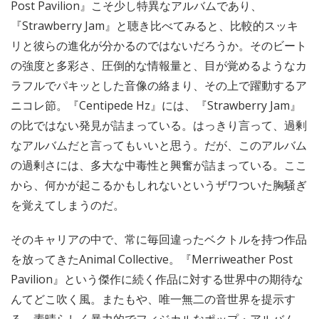
Post Pavilion』こそ少し特異なアルバムであり、
『Strawberry Jam』と聴き比べてみると、比較的スッキ
リと彼らの進化が分かるのではないだろうか。そのビート
の強度と多彩さ、圧倒的な情報量と、目が覚めるようなカ
ラフルでパキッとした音像の絡まり、その上で躍動するア
ニコレ節。『Centipede Hz』には、『Strawberry Jam』
の比ではない発見が詰まっている。はっきり言って、過剰
なアルバムだと言ってもいいと思う。だが、このアルバム
の過剰さには、多大な中毒性と興奮が詰まっている。ここ
から、何かが起こるかもしれないというザワついた胸騒ぎ
を覚えてしまうのだ。
そのキャリアの中で、常に毎回違ったベクトルを持つ作品
を放ってきたAnimal Collective。『Merriweather Post
Pavilion』という傑作に続く作品に対する世界中の期待な
んてどこ吹く風。またもや、唯一無二の音世界を提示す