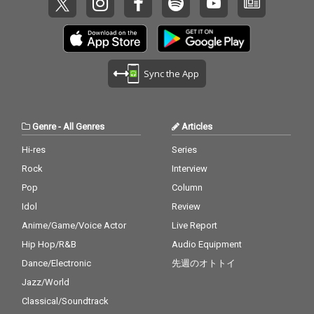
Sync the App
Genre
-
All Genres
Articles
Hi-res
Series
Rock
Interview
Pop
Column
Idol
Review
Anime/Game/Voice Actor
Live Report
Hip Hop/R&B
Audio Equipment
Dance/Electronic
先週のオトトイ
Jazz/World
Classical/Soundtrack