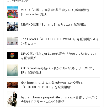
この筆者の記事
VIDEO『23区S』大谷学×柴田学(VIDEO)×加藤淳也
(Tokyohelloz)対談
NEW HOUSE『Burning Ship Fractal』配信開始
The Flickers『A PIECE OF THE WORLD』を配信開始 & イ
ンタビュー
DIPLO率いるMajor Lazerの新作『Free the Universe』
を配信開始!
kilk recordsから新バンドがアルバムをリリース! フリー
EPも配信開始!
奇才bonstarによる39分20秒のB-BOY交響曲。
『OUTCIDER HIP HOP』を配信開始!!
hydrant house purport rife on sleepy 新作リリースに
先駆けてフリー・コンピを配信!