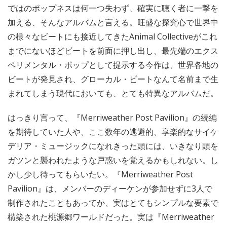
ではのポップネスは何一つ失わず、確実に聴く者に一撃を
加える、そんなアルバムと言える。旺盛な探究心で世界中
の様々なビートにも接近してきたAnimal Collectiveがこれ
までにないほどビートを前面に押し出し、最先端のエクス
ペリメンタル・ポップとして提示する今作は、世界各地の
ビートが発見され、グローカル・ビートなんて名前まで生
まれてしまう現代においても、とても特異なアルバムだ。
はっきり言って、『Merriweather Post Pavilion』の続編
を期待していた人や、ここ数年の逃避的、享楽的なサイケ
デリア・ミュージックになれきった頭には、いきなり頭を
ガツンと襲われたような戸惑いを覚えるかもしれない。し
かし少し待ってもらいたい。『Merriweather Post
Pavilion』は、メンバーのディーケンが参加せずに3人で
制作されたこともあってか、実はとてもシンプルな要素で
構築された桃源郷ワールドだった。実は『Merriweather