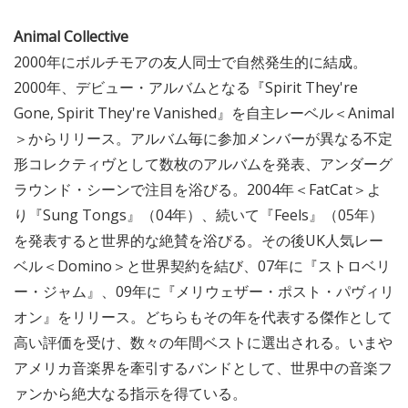
Animal Collective
2000年にボルチモアの友人同士で自然発生的に結成。
2000年、デビュー・アルバムとなる『Spirit They're
Gone, Spirit They're Vanished』を自主レーベル＜Animal
＞からリリース。アルバム毎に参加メンバーが異なる不定
形コレクティヴとして数枚のアルバムを発表、アンダーグ
ラウンド・シーンで注目を浴びる。2004年＜FatCat＞よ
り『Sung Tongs』（04年）、続いて『Feels』（05年）
を発表すると世界的な絶賛を浴びる。その後UK人気レー
ベル＜Domino＞と世界契約を結び、07年に『ストロベリ
ー・ジャム』、09年に『メリウェザー・ポスト・パヴィリ
オン』をリリース。どちらもその年を代表する傑作として
高い評価を受け、数々の年間ベストに選出される。いまや
アメリカ音楽界を牽引するバンドとして、世界中の音楽フ
ァンから絶大なる指示を得ている。