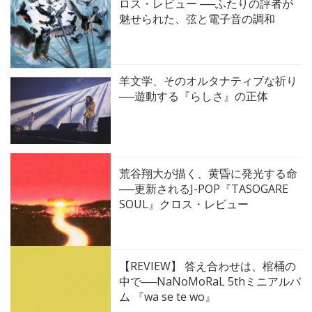
ロス・レビュー ──ふたりの評者が
魅せられた、弦と電子音の調和
羊文学、そのオルタナティブな祈り
──遊動する『らしさ』の正体
荒谷翔大が描く、黄昏に発光する命
──更新されるJ-POP『TASOGARE
SOUL』クロス・レビュー
【REVIEW】 答え合わせは、棺桶の
中で──NaNoMoRaL 5thミニアルバ
ム 『wa se te wo』