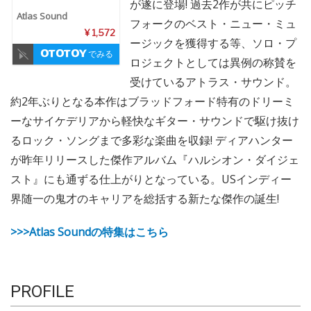
が遂に登場! 過去2作が共にピッチ
Atlas Sound
フォークのベスト・ニュー・ミュ
¥ 1,572
ージックを獲得する等、ソロ・プ
でみる
ロジェクトとしては異例の称賛を
受けているアトラス・サウンド。
約2年ぶりとなる本作はブラッドフォード特有のドリーミ
ーなサイケデリアから軽快なギター・サウンドで駆け抜け
るロック・ソングまで多彩な楽曲を収録! ディアハンター
が昨年リリースした傑作アルバム『ハルシオン・ダイジェ
スト』にも通ずる仕上がりとなっている。USインディー
界随一の鬼才のキャリアを総括する新たな傑作の誕生!
>>>Atlas Soundの特集はこちら
PROFILE