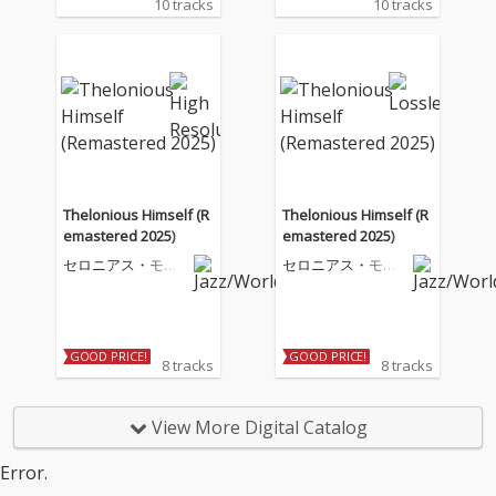
10 tracks
10 tracks
Thelonious Himself (R
Thelonious Himself (R
emastered 2025)
emastered 2025)
セロニアス・モン
セロニアス・モン
ク
ク
GOOD PRICE!
GOOD PRICE!
8 tracks
8 tracks
View More Digital Catalog
Error.