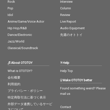
Rock
Interview
Pop
Column
Idol
Review
Anime/Game/Voice Actor
Live Report
Hip Hop/R&B
Audio Equipment
Dance/Electronic
先週のオトトイ
Jazz/World
Classical/Soundtrack
About OTOTOY
Help
What is OTOTOY?
Help Top
会社概要
Make OTOTOY better
利用規約
Found something weird? Please
プライバシー・ポリシー
mail us
特定商取引法に基づく表示
外部データ連携しているサービ
Contact
スについて