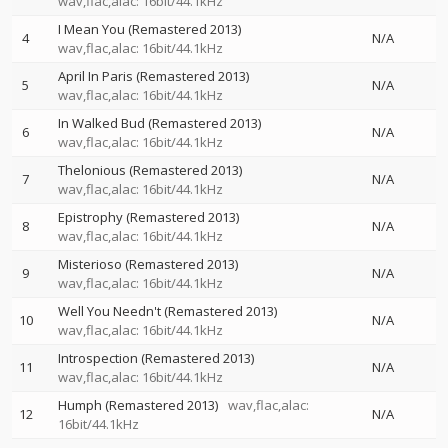
wav,flac,alac: 16bit/44.1kHz
I Mean You (Remastered 2013)
4
N/A
wav,flac,alac: 16bit/44.1kHz
April In Paris (Remastered 2013)
5
N/A
wav,flac,alac: 16bit/44.1kHz
In Walked Bud (Remastered 2013)
6
N/A
wav,flac,alac: 16bit/44.1kHz
Thelonious (Remastered 2013)
7
N/A
wav,flac,alac: 16bit/44.1kHz
Epistrophy (Remastered 2013)
8
N/A
wav,flac,alac: 16bit/44.1kHz
Misterioso (Remastered 2013)
9
N/A
wav,flac,alac: 16bit/44.1kHz
Well You Needn't (Remastered 2013)
10
N/A
wav,flac,alac: 16bit/44.1kHz
Introspection (Remastered 2013)
11
N/A
wav,flac,alac: 16bit/44.1kHz
Humph (Remastered 2013)
wav,flac,alac:
12
N/A
16bit/44.1kHz