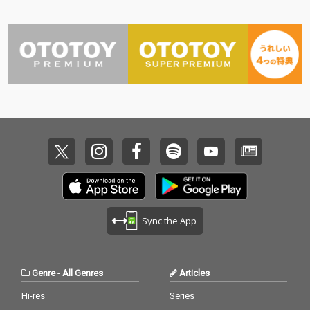
Sync the App
Genre
-
All Genres
Articles
Hi-res
Series