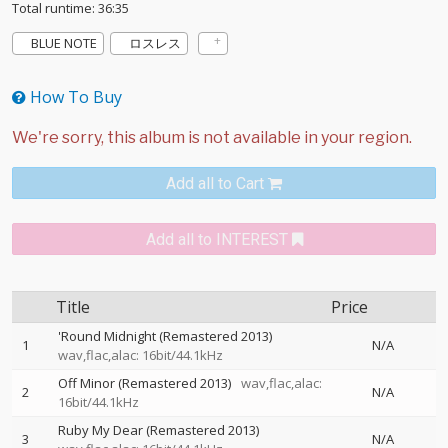
Total runtime: 36:35
BLUE NOTE
ロスレス
How To Buy
Add all to Cart
Add all to INTEREST
Title
Price
'Round Midnight (Remastered 2013)
1
N/A
wav,flac,alac: 16bit/44.1kHz
Off Minor (Remastered 2013)
wav,flac,alac:
2
N/A
16bit/44.1kHz
Ruby My Dear (Remastered 2013)
3
N/A