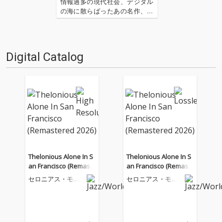
情報過多の現代社会、デジタル
の海に散らばったあの名作、こ
の名作たちをひとつにまとめる
仕事人…!〈アーカイ奉行〉が今
日もデジタルの乱世を治め
る…!'''〈アーカイ奉行〉と
Digital Catalog
は…'''1.過去作の最新リマスター
音源 2.これまで未配信…
Thelonious Alone In S
Thelonious Alone In S
an Francisco (Remast
an Francisco (Remast
ered 2026)
ered 2026)
セロニアス・モン
セロニアス・モン
ク
ク