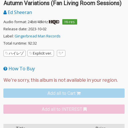
Autumn Variations (Fan Living Room Sessions)
Ed Sheeran
Audio format: 24bit/48kHz
Hi-res
Release date: 2023-10-02
Label:
Gingerbread Man Records
Total runtime: 92:32
ハイレゾ
Explicit ver.
How To Buy
Add all to Cart
Add all to INTEREST