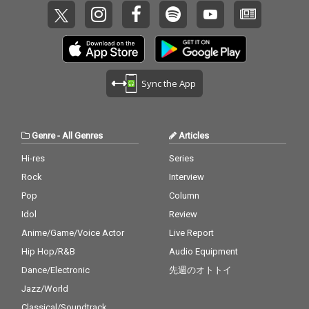
Sync the App
Genre
-
All Genres
Articles
Hi-res
Series
Rock
Interview
Pop
Column
Idol
Review
Anime/Game/Voice Actor
Live Report
Hip Hop/R&B
Audio Equipment
Dance/Electronic
先週のオトトイ
Jazz/World
Classical/Soundtrack