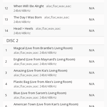
When Will I Be Alright
alac,flac,wav,aac:
12
N/A
24bit/48kHz
The Day I Was Born
alac,flac,wav,aac:
13
N/A
24bit/48kHz
Head > Heels
alac,flac,wav,aac:
14
N/A
24bit/48kHz
DISC 2
Magical (Live from Brantlie’s Living Room)
1
N/A
alac,flac,wav,aac: 24bit/48kHz
England (Live from Maynard’s Living Room)
2
N/A
alac,flac,wav,aac: 24bit/48kHz
Amazing (Live from Kia’s Living Room)
3
N/A
alac,flac,wav,aac: 24bit/48kHz
Plastic Bag (Live from Alex’s Living Room)
4
N/A
alac,flac,wav,aac: 24bit/48kHz
Blue (Live from Sarom’s Living Room)
5
N/A
alac,flac,wav,aac: 24bit/48kHz
American Town (Live from Kari’s Living Room)
6
N/A