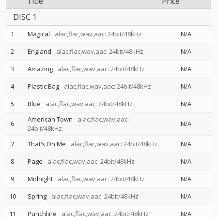
Title
Price
DISC 1
1
Magical
alac,flac,wav,aac: 24bit/48kHz
N/A
2
England
alac,flac,wav,aac: 24bit/48kHz
N/A
3
Amazing
alac,flac,wav,aac: 24bit/48kHz
N/A
4
Plastic Bag
alac,flac,wav,aac: 24bit/48kHz
N/A
5
Blue
alac,flac,wav,aac: 24bit/48kHz
N/A
American Town
alac,flac,wav,aac:
6
N/A
24bit/48kHz
7
That’s On Me
alac,flac,wav,aac: 24bit/48kHz
N/A
8
Page
alac,flac,wav,aac: 24bit/48kHz
N/A
9
Midnight
alac,flac,wav,aac: 24bit/48kHz
N/A
10
Spring
alac,flac,wav,aac: 24bit/48kHz
N/A
11
Punchline
alac,flac,wav,aac: 24bit/48kHz
N/A