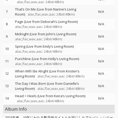
alac,flac,wav,aac: 24bit/48kHz
That’s On Me (Live from Narine’s Living
7
N/A
Room)
alac,flac,wav,aac: 24bit/48kHz
Page (Live from Deborah’s Living Room)
8
N/A
alac,flac,wav,aac: 24bit/48kHz
Midnight (Live from John’s Living Room)
9
N/A
alac,flac,wav,aac: 24bit/48kHz
Spring (Live from Emily’s Living Room)
10
N/A
alac,flac,wav,aac: 24bit/48kHz
Punchline (Live from Holly’s Living Room)
11
N/A
alac,flac,wav,aac: 24bit/48kHz
When Will I Be Alright (Live From Kristen’s
12
N/A
Living Room)
alac,flac,wav,aac: 24bit/48kHz
The Day I Was Born (Live from Danielle’s
13
N/A
Living Room)
alac,flac,wav,aac: 24bit/48kHz
Head > Heels (Live from Keira’s Living Room)
14
N/A
alac,flac,wav,aac: 24bit/48kHz
Album Info
2023年春、10年にわたる数学的タイトルを冠にしたアルバム・シリー