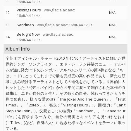
16bit/44.1kHz
Visiting Hours
wav,flac,alac,aac:
12
N/A
16bit/44.1kHz
13
Sandman
wav,flac,alac,aac: 16bit/44.1kHz
N/A
Be Right Now
wav,flac,alac,aac:
14
N/A
16bit/44.1kHz
Album Info
全英オフィシャル・チャート2010 年代No.1 アーティストに輝いた世
界的シンガーソングライター、エド・シーラン待望のニュー・アルバ
ムが遂に発売!エドのシンボル・アルバムシリーズの第 4弾となる『=』
は、エドにとってこれまでで最も完成度の高い作品であり、新たな領
域に挑み続けるアーティストとしての進化を示している。世界的に大
ヒットした『÷(ディバイド)』から 4 年間に渡って制作された本作の収
録曲は、エドが自分の人生と、その時々の自分、関わってきた人々を
見つめ直し、様々な愛の形(「The Joker And The Queen」、「First
Times」、「2step」)、喪失(「Visiting Hours」)、回復力(「Can't
Stop The Rain」)、父親としての自覚(「Sandman」、「Leave Your
Life」)を探求する一方で、自分の現実とキャリアを見つけなおす
(「Tides」)など、自身の人生に起きた様々なイベントをテーマに歌っ
ている。