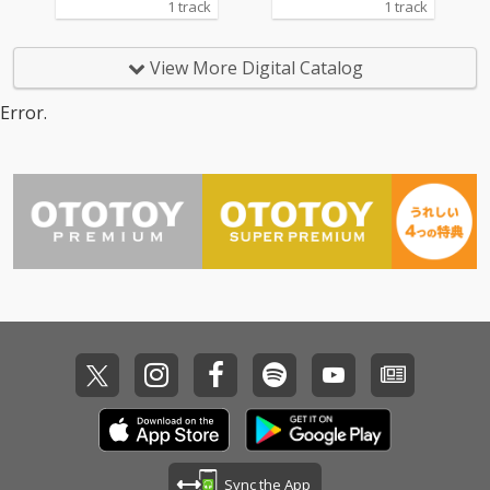
1 track
1 track
View More Digital Catalog
Error.
Sync the App