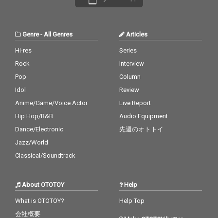
Genre
-
All Genres
Articles
Hi-res
Series
Rock
Interview
Pop
Column
Idol
Review
Anime/Game/Voice Actor
Live Report
Hip Hop/R&B
Audio Equipment
Dance/Electronic
先週のオトトイ
Jazz/World
Classical/Soundtrack
About OTOTOY
Help
What is OTOTOY?
Help Top
会社概要