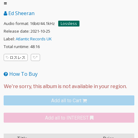
=
Ed Sheeran
Audio format: 16bit/44.1kHz
Lossless
Release date: 2021-10-25
Label:
Atlantic Records UK
Total runtime: 48:16
ロスレス
How To Buy
Add all to Cart
Add all to INTEREST