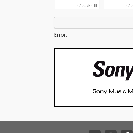
27 tracks
27 t
Error.