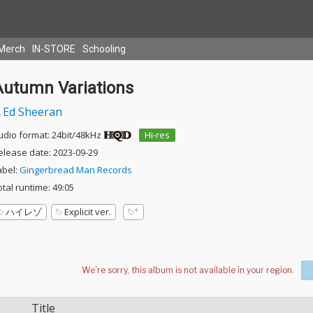
Merch
IN-STORE
Schooling
Autumn Variations
Ed Sheeran
udio format: 24bit/48kHz
Hi-res
elease date: 2023-09-29
abel:
Gingerbread Man Records
otal runtime: 49:05
ハイレゾ
Explicit ver.
Title