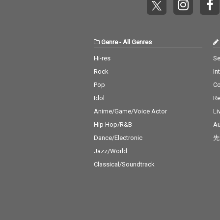
Genre
-
All Genres
Hi-res
Se
Rock
In
Pop
C
Idol
Re
Anime/Game/Voice Actor
Li
Hip Hop/R&B
Au
Dance/Electronic
先
Jazz/World
Classical/Soundtrack