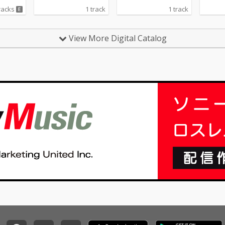
racks
1 track
1 track
View More Digital Catalog