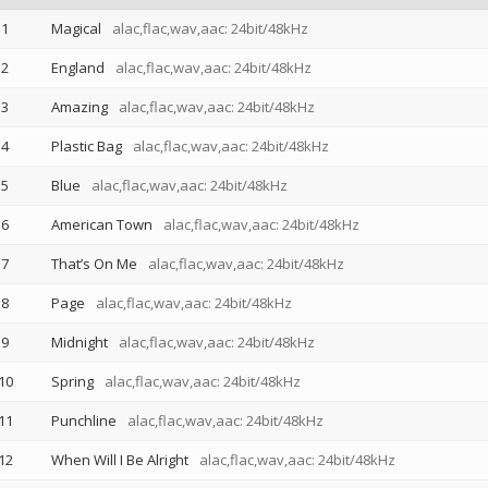
1
Magical
alac,flac,wav,aac: 24bit/48kHz
2
England
alac,flac,wav,aac: 24bit/48kHz
3
Amazing
alac,flac,wav,aac: 24bit/48kHz
4
Plastic Bag
alac,flac,wav,aac: 24bit/48kHz
5
Blue
alac,flac,wav,aac: 24bit/48kHz
6
American Town
alac,flac,wav,aac: 24bit/48kHz
7
That’s On Me
alac,flac,wav,aac: 24bit/48kHz
8
Page
alac,flac,wav,aac: 24bit/48kHz
9
Midnight
alac,flac,wav,aac: 24bit/48kHz
10
Spring
alac,flac,wav,aac: 24bit/48kHz
11
Punchline
alac,flac,wav,aac: 24bit/48kHz
12
When Will I Be Alright
alac,flac,wav,aac: 24bit/48kHz