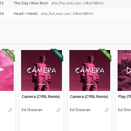
13
The Day I Was Born
alac,flac,wav,aac: 24bit/48kHz
14
Head > Heels
alac,flac,wav,aac: 24bit/48kHz
Camera (CYRIL Remix)
Camera (CYRIL Remix)
Play (
Ed Sheeran
Ed Sheeran
Ed She