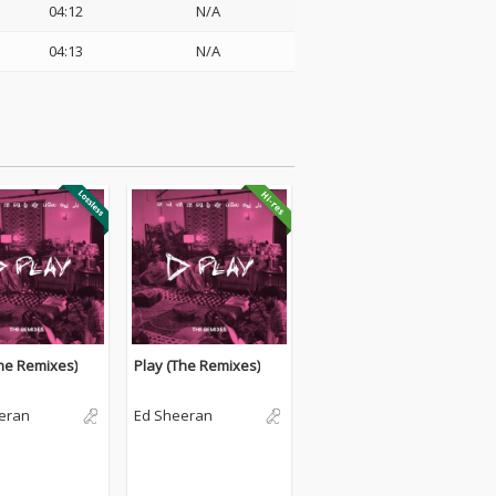
04:12
N/A
04:13
N/A
The Remixes)
Play (The Remixes)
eran
Ed Sheeran