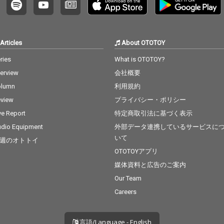
Articles
About OTOTOY
ries
What is OTOTOY?
terview
会社概要
olumn
利用規約
view
プライバシー・ポリシー
ve Report
特定商取引法に基づく表示
dio Equipment
外部データ連携しているサービスに
いて
週のオトトイ
OTOTOYアプリ
媒体資料と広告のご案内
Our Team
Careers
言語/Language - English