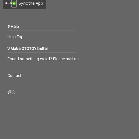
Sync the App
Help
Help Top
Make OTOTOY better
Found something weird? Please mail us
Contact
つ
退会