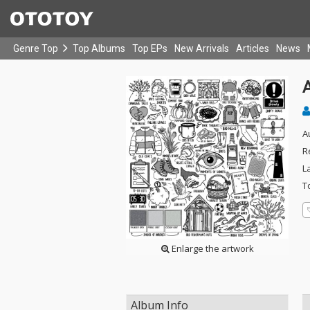
Genre Top
Top Albums
Top EPs
New Arrivals
Articles
News
A
R
L
T
Enlarge the artwork
Album Info