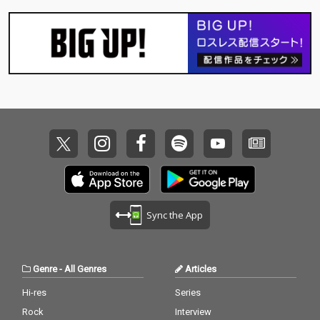
Sync the App
Genre
-
All Genres
Articles
Hi-res
Series
Rock
Interview