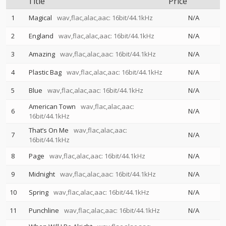
Title
Price
1
Magical
wav,flac,alac,aac: 16bit/44.1kHz
N/A
2
England
wav,flac,alac,aac: 16bit/44.1kHz
N/A
3
Amazing
wav,flac,alac,aac: 16bit/44.1kHz
N/A
4
Plastic Bag
wav,flac,alac,aac: 16bit/44.1kHz
N/A
5
Blue
wav,flac,alac,aac: 16bit/44.1kHz
N/A
American Town
wav,flac,alac,aac:
6
N/A
16bit/44.1kHz
That’s On Me
wav,flac,alac,aac:
7
N/A
16bit/44.1kHz
8
Page
wav,flac,alac,aac: 16bit/44.1kHz
N/A
9
Midnight
wav,flac,alac,aac: 16bit/44.1kHz
N/A
10
Spring
wav,flac,alac,aac: 16bit/44.1kHz
N/A
11
Punchline
wav,flac,alac,aac: 16bit/44.1kHz
N/A