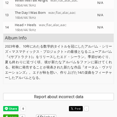
When Will I Be Alright
wav,flac,alac,aac:
12
N/A
16bit/44.1kHz
The Day I Was Born
wav,flac,alac,aac:
13
N/A
16bit/44.1kHz
Head > Heels
wav,flac,alac,aac:
14
N/A
16bit/44.1kHz
Album Info
2023年春、10年にわたる数学的タイトルを冠にしたアルバム・シリー
ズ＜マスマティックス・プロジェクト＞の最後となるニューアルバム
『-(サブトラクト)』をリリースしたエド・シーラン。季節がめぐり、
夏も終わりに近づく頃、彼が新たなアルバムをファンに届けてくれ
る。初秋に発売することが発表された新たな作品『オータム・ヴァリ
エーションズ』。エドが秋を想い、作り上げた14の楽曲をフィーチャ
ーしたアルバムとなる。
Report about incorrect data
Post
-
Like!
0