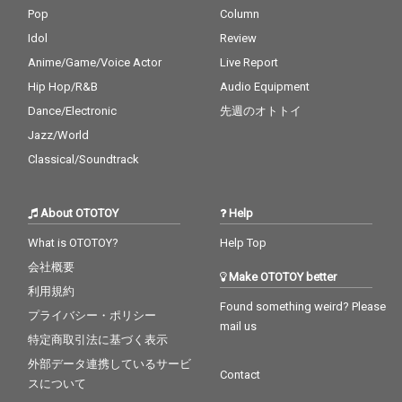
Pop
Column
Idol
Review
Anime/Game/Voice Actor
Live Report
Hip Hop/R&B
Audio Equipment
Dance/Electronic
先週のオトトイ
Jazz/World
Classical/Soundtrack
About OTOTOY
Help
What is OTOTOY?
Help Top
会社概要
Make OTOTOY better
利用規約
Found something weird? Please
プライバシー・ポリシー
mail us
特定商取引法に基づく表示
外部データ連携しているサービ
Contact
スについて