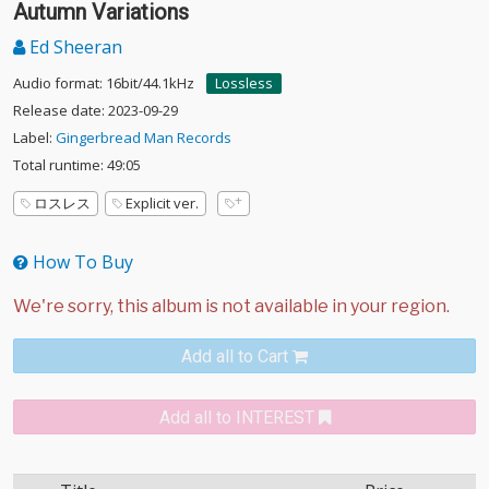
Autumn Variations
Ed Sheeran
Audio format: 16bit/44.1kHz
Lossless
Release date: 2023-09-29
Label:
Gingerbread Man Records
Total runtime: 49:05
ロスレス
Explicit ver.
How To Buy
Add all to Cart
Add all to INTEREST