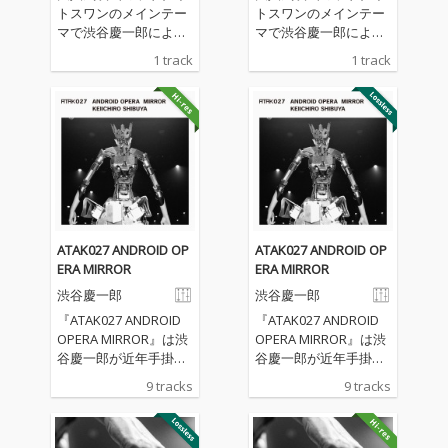
トスワンのメインテー
トスワンのメインテー
マで渋谷慶一郎による
マで渋谷慶一郎による
ピアノソロ楽曲「Midn
ピアノソロ楽曲「Midn
1 track
1 track
ight Swan」のオーケ
ight Swan」のオーケ
ストラアレンジによる
ストラアレンジによる
アンドロイド・オペラ
アンドロイド・オペラ
ver.。アンドロイドが
ver.。アンドロイドが
GPTで作られた歌詞を
GPTで作られた歌詞を
歌い、渋谷慶一郎によ
歌い、渋谷慶一郎によ
るピアノ、電子音そし
るピアノ、電子音そし
てオーケストラサウン
てオーケストラサウン
ドにより祝祭的でダイ
ドにより祝祭的でダイ
ナミクスのある楽曲と
ナミクスのある楽曲と
ATAK027 ANDROID OP
ATAK027 ANDROID OP
なっている。
なっている。
ERA MIRROR
ERA MIRROR
渋谷慶一郎
渋谷慶一郎
『ATAK027 ANDROID
『ATAK027 ANDROID
OPERA MIRROR』は渋
OPERA MIRROR』は渋
谷慶一郎が近年手掛け
谷慶一郎が近年手掛け
てきたアンドロイド・
てきたアンドロイド・
9 tracks
9 tracks
オペラ初のオーディオ
オペラ初のオーディオ
ワーク。アンドロイ
ワーク。アンドロイ
ド・オペラはアンドロ
ド・オペラはアンドロ