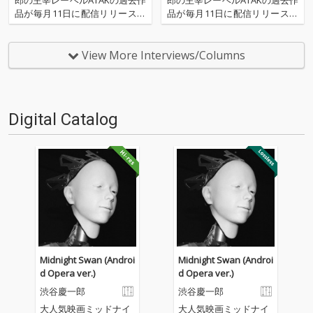
郎の主宰レーベルATAKの過去作
郎の主宰レーベルATAKの過去作
品が毎月11日に配信リリースさ
品が毎月11日に配信リリースさ
ライヴ出演した。11月にはパリ・テアトルサブロンにおい
れる。OTOTOYでは各作品に関
れる。OTOTOYでは各作品に関
てダンサー、コンテンポラリーアートとのコラボレーショ
して、毎回、ライター、八木皓
して、毎回、ライター、八木皓
ンによる公演「Le Labyrinthe Intangible」に出演。12
平による渋谷慶一郎本人へのイ
平による渋谷慶一郎本人へのイ
View More Interviews/Columns
ンタヴューを行い解説とともに
ンタヴューを行い解説とともに
月、日本でのピアノソロによるコンサートツアーを敢行。
配信をお送りします。第7弾
配信をお送りします。第6弾
年末には青山スパイラルホールにてピアノ・ソロ・コンサ
は、『ATAK01…
は、2011年のリ…
ート「Playing Piano with Speakers for Reverbs Only」を
Digital Catalog
行った。
2016年1月にはパリ・コレクションでPIGALLEのショー音
楽を手掛け、ライヴ・パフォーマンスを行った。2月に
は、JR東海のテレビCM「そうだ京都、行こう。」に楽曲を
提供。また、MEDIA AMBITON TOKYOのオープニングラ
イヴ「Digitally Show」をプロデュースし、自身も出演す
るほか、昨年末に青山スパイラルホールで開催したピア
ノ・ソロ・コンサートのライヴアルバムが高音質配信で発
Midnight Swan (Androi
Midnight Swan (Androi
売される。
d Opera ver.)
d Opera ver.)
渋谷慶一郎
渋谷慶一郎
大人気映画ミッドナイ
大人気映画ミッドナイ