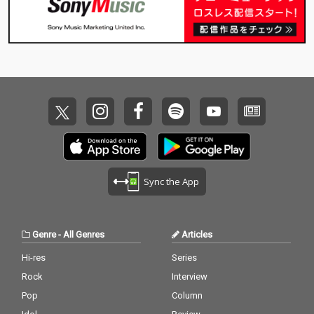
な気がしている。 世界
な気がしている。 世界
は刻々と終わりに向か
は刻々と終わりに向か
っている。アンドロイ
っている。アンドロイ
ドオペラはその終わり
ドオペラはその終わり
と終わりの後の世界の
と終わりの後の世界の
バリエーションをAIを
バリエーションをAIを
搭載したアンドロイド
搭載したアンドロイド
が人間のオーケストラ
が人間のオーケストラ
を率いて歌う。 仮に世
を率いて歌う。 仮に世
界が終わっても、その
界が終わっても、その
プロセスと終わりの後
プロセスと終わりの後
の世界が美しければい
の世界が美しければい
いじゃないか？それを
いじゃないか？それを
想像してアンドロイド
想像してアンドロイド
Sync the App
とAIという終わらない
とAIという終わらない
進化を続ける存在が人
進化を続ける存在が人
間と一緒に世界の終わ
間と一緒に世界の終わ
りと終わりの後を歌
りと終わりの後を歌
Genre
-
All Genres
Articles
う。歌詞の大部分はGP
う。歌詞の大部分はGP
Tによって生成され、
Tによって生成され、
Hi-res
Series
例外的にミッシェル・
例外的にミッシェル・
Rock
Interview
ウェルベックとヴィト
ウェルベックとヴィト
ゲンシュタインの著作
ゲンシュタインの著作
Pop
Column
の断片が歌われる。 そ
の断片が歌われる。 そ