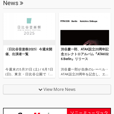
News
家、ポップスターやラ
家、ポップスターやラ
s.” It’s a chilling perfor
s.” It’s a chilling perfor
ッパーがステージの中
ッパーがステージの中
mance that crystallize
mance that crystallize
央に君臨し、そこで歌
央に君臨し、そこで歌
s Shibuya’s notions o
s Shibuya’s notions o
い語られるのは人間の
い語られるのは人間の
n the tenuous relation
n the tenuous relation
生や性、愛と死と言っ
生や性、愛と死と言っ
ship between life and
ship between life and
た人間の物語であり、
た人間の物語であり、
death, human and aut
death, human and aut
それに熱狂、恍惚とす
それに熱狂、恍惚とす
omaton, with the phan
omaton, with the phan
る聴衆という図式は数
る聴衆という図式は数
tasmic words spirallin
tasmic words spirallin
百年変わっていない。
百年変わっていない。
g around, touching pia
g around, touching pia
しかし実際の人間社会
しかし実際の人間社会
no phrases and brass
no phrases and brass
〈日比谷音楽祭2025〉今週末開
渋谷慶一郎、ATAK設立20周年記
は特に21世紀に入って
は特に21世紀に入って
y swells.
y swells.
催、出演者一覧
念エレクトロアルバム『ATAK02
から様々な限界を露呈
から様々な限界を露呈
6 Berlin』リリース
して終末に向かうスピ
して終末に向かうスピ
ードは加速しているよ
ードは加速しているよ
今週末の5月31日 (土) / 6月1日
渋谷慶一郎が自身のレーベル・
うに見える。 この状況
うに見える。 この状況
(日)、東京・日比谷公園で〈日
ATAK設立20周年を記念し、エレ
で人間中心主義による
で人間中心主義による
比谷音楽祭2025〉が開催され
クトロニクスアルバム『ATAK02
人間の物語に固執する
人間の物語に固執する
る。 日比谷音楽祭は、日本の野
6 Berlin』をリリースした。 本
よりは、違う可能性を
よりは、違う可能性を
外コンサートの歴史をつくって
作は20周年を記念し、2008年2
View More News
模索する、もしくは人
模索する、もしくは人
きた音楽の聖地「野音」を擁す
月にドイツ・ベルリンのテクノ
間後の世界を夢想する
間後の世界を夢想する
る日比谷公園で、素晴らしい音
ロジーアートの祭典トランスメ
方が、この終わりに向
方が、この終わりに向
楽が体験できる、誰もに開かれ
ディアーレで行われたライブパ
かう世界に対する処方
かう世界に対する処方
た「フリー
フ
箋、ヒントとして有効
箋、ヒントとして有効