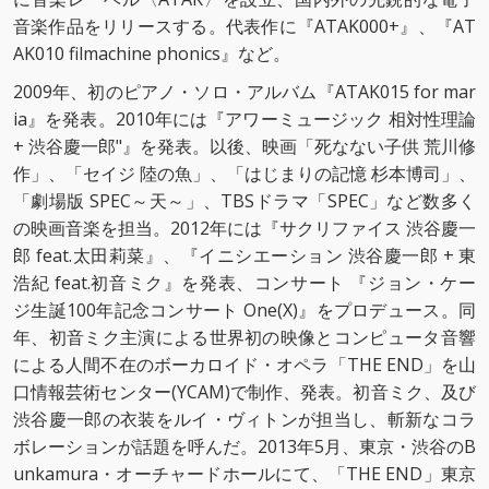
音楽作品をリリースする。代表作に『ATAK000+』、『AT
AK010 filmachine phonics』など。
2009年、初のピアノ・ソロ・アルバム『ATAK015 for mar
ia』を発表。2010年には『アワーミュージック 相対性理論
+ 渋谷慶一郎"』を発表。以後、映画「死なない子供 荒川修
作」、「セイジ 陸の魚」、「はじまりの記憶 杉本博司」、
「劇場版 SPEC～天～」、TBSドラマ「SPEC」など数多く
の映画音楽を担当。2012年には『サクリファイス 渋谷慶一
郎 feat.太田莉菜』、『イニシエーション 渋谷慶一郎 + 東
浩紀 feat.初音ミク』を発表、コンサート 『ジョン・ケー
ジ生誕100年記念コンサート One(X)』をプロデュース。同
年、初音ミク主演による世界初の映像とコンピュータ音響
による人間不在のボーカロイド・オペラ「THE END」を山
口情報芸術センター(YCAM)で制作、発表。初音ミク、及び
渋谷慶一郎の衣装をルイ・ヴィトンが担当し、斬新なコラ
ボレーションが話題を呼んだ。2013年5月、東京・渋谷のB
unkamura・オーチャードホールにて、「THE END」東京