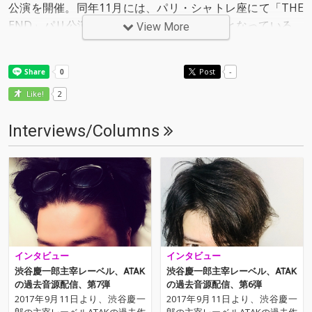
公演を開催。同年11月には、パリ・シャトレ座にて「THE
END」パリ公演を大成功させ、大きな話題となっている。
View More
また同時に『ATAK020 THE END』をソニーミュージッ
ク、およびソニーミュジック・フランスから発表。2014年
Post
-
4月、パリのパレ・ド・トーキョーで開催された現代美術
家・杉本博司の個展に合わせて、杉本とのコラボレーショ
2
Like!
ン・コンサート「ETRANSIENT」公演を開催。同年10月に
Interviews/Columns
は、昨年THE ENDパリ公演を開催したシャトレ座にて、ピ
アノとコンピュータによるソロ・コンサートを開催。
2015年7月にはソニークラシカルより『ATAK022 Live in P
aris Keiichiro Shibuya』を発表。9月には完全アンプラグ
ドのピアノソロ・コンサート「Playing Piano with No Spe
akers」を2日連続で開催。イタリアを代表するブランドで
あるエルメネジルド・ゼニアの「メイド・イン・ジャパ
ン」プロジェクトのために書き下ろしの楽曲を提供、同ブ
インタビュー
インタビュー
渋谷慶一郎主宰レーベル、ATAK
渋谷慶一郎主宰レーベル、ATAK
ランド主催のイベントでもライヴ・パフォーマンスを行う
の過去音源配信、第7弾
の過去音源配信、第6弾
ほか、キャンペーンのモデルもつとめた。10月にはTAE AS
2017年9月11日より、渋谷慶一
2017年9月11日より、渋谷慶一
HIDAの2016年春夏コレクションのショー音楽を担当し、