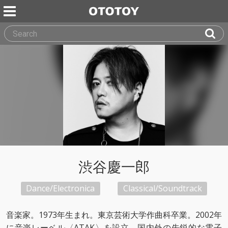
渋谷慶一郎
Dance/Electronica
Classical/Soundtrack
音楽家。1973年生まれ。東京芸術大学作曲科卒業。2002年
に音楽レーベル〈ATAK〉を設立、国内外の先鋭的な電子