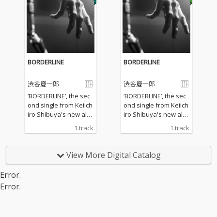
イドがテクノロジーの
イドがテクノロジーの
象徴として舞台の中央
象徴として舞台の中央
で歌い、人間のオーケ
で歌い、人間のオーケ
ストラと共演するポス
ストラと共演するポス
ト・ヒューマニズム的
ト・ヒューマニズム的
な舞台作品であり、こ
な舞台作品であり、こ
れまでにドバイ万博
れまでにドバイ万博
BORDERLINE
BORDERLINE
（2022年）、パリのシ
（2022年）、パリのシ
ャトレ座（2023年）、
ャトレ座（2023年）、
渋谷慶一郎
渋谷慶一郎
東京（2024年）など世
東京（2024年）など世
界中で上演され話題を
界中で上演され話題を
‘BORDERLINE’, the sec
‘BORDERLINE’, the sec
集めている。 「人間は
集めている。 「人間は
ond single from Keiich
ond single from Keiich
わたしだけ」 text by K
わたしだけ」 text by K
iro Shibuya's new alb
iro Shibuya's new alb
eiichiro Shibuya 西洋
eiichiro Shibuya 西洋
um ATAK027 ANDROID
um ATAK027 ANDROID
1 track
1 track
音楽は人間中心主義で
音楽は人間中心主義で
OPERA MIRROR, head
OPERA MIRROR, head
出来ている。 ここで言
出来ている。 ここで言
s more assuredly tow
s more assuredly tow
う西洋音楽とはヨーロ
う西洋音楽とはヨーロ
ards the digital realm,
ards the digital realm,
View More Digital Catalog
ッパで発祥したいわゆ
ッパで発祥したいわゆ
using lyrics generated
using lyrics generated
るクラシック音楽、オ
るクラシック音楽、オ
by GPT software. “Pai
by GPT software. “Pai
Error.
ペラから英米で発祥し
ペラから英米で発祥し
n is a vital part of our l
n is a vital part of our l
Error.
たポップミュージッ
たポップミュージッ
ives,” sings Shibuya’s
ives,” sings Shibuya’s
ク、ヒップホップまで
ク、ヒップホップまで
android starlet. “The
android starlet. “The
の全てを含む。 優れた
の全てを含む。 優れた
world you have once l
world you have once l
歌手や指揮者と演奏
歌手や指揮者と演奏
oved is no longer your
oved is no longer your