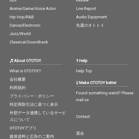
Idol
Review
してアルバムをリリー
してアルバムをリリー
Anime/Game/Voice Actor
Live Report
スするにあたって、オ
スするにあたって、オ
ーケストラとライブレ
ーケストラとライブレ
Hip Hop/R&B
Audio Equipment
コーディングを試みた
コーディングを試みた
Dance/Electronic
先週のオトトイ
のだが、その結果に私
のだが、その結果に私
は満足できなかった。
は満足できなかった。
Jazz/World
人間の歌手の代わりに
人間の歌手の代わりに
Classical/Soundtrack
人工合成されたシンセ
人工合成されたシンセ
ティックな声を持つア
ティックな声を持つア
ンドロイドのヴォーカ
ンドロイドのヴォーカ
About OTOTOY
Help
ルに対して人間のオー
ルに対して人間のオー
ケストラによるライブ
ケストラによるライブ
What is OTOTOY?
Help Top
レコーディングはあま
レコーディングはあま
りにも不完全で「終わ
りにも不完全で「終わ
会社概要
Make OTOTOY better
りのシュミレーショ
りのシュミレーショ
利用規約
ン」になり得てないと
ン」になり得てないと
Found something weird? Please
プライバシー・ポリシー
直感した。そして様々
直感した。そして様々
mail us
な試行錯誤と検討の後
な試行錯誤と検討の後
特定商取引法に基づく表示
に辿り着いたのはオー
に辿り着いたのはオー
外部データ連携しているサービ
ケストラのパートを全
ケストラのパートを全
Contact
スについて
てソフトウェアに入れ
てソフトウェアに入れ
替えることだった。現
替えることだった。現
OTOTOYアプリ
在のオーケストラのソ
在のオーケストラのソ
退会
媒体資料と広告のご案内
フトウェアはシュミレ
フトウェアはシュミレ