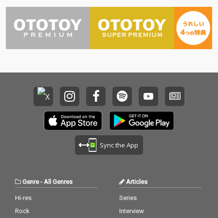
ト・ヒューマニズム的
ト・ヒューマニズム的
な舞台作品であり、こ
な舞台作品であり、こ
れまでにドバイ万博
れまでにドバイ万博
（2022年）、パリのシ
（2022年）、パリのシ
ャトレ座（2023年）、
ャトレ座（2023年）、
東京（2024年）など世
東京（2024年）など世
界中で上演され話題を
界中で上演され話題を
集めている。 「人間は
集めている。 「人間は
わたしだけ」 text by K
わたしだけ」 text by K
eiichiro Shibuya 西洋
eiichiro Shibuya 西洋
音楽は人間中心主義で
音楽は人間中心主義で
出来ている。 ここで言
出来ている。 ここで言
う西洋音楽とはヨーロ
う西洋音楽とはヨーロ
ッパで発祥したいわゆ
ッパで発祥したいわゆ
るクラシック音楽、オ
るクラシック音楽、オ
ペラから英米で発祥し
ペラから英米で発祥し
Sync the App
たポップミュージッ
たポップミュージッ
ク、ヒップホップまで
ク、ヒップホップまで
の全てを含む。 優れた
の全てを含む。 優れた
歌手や指揮者と演奏
歌手や指揮者と演奏
Genre
-
All Genres
Articles
家、ポップスターやラ
家、ポップスターやラ
ッパーがステージの中
ッパーがステージの中
Hi-res
Series
央に君臨し、そこで歌
央に君臨し、そこで歌
Rock
Interview
い語られるのは人間の
い語られるのは人間の