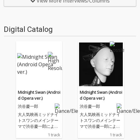
View More Interviews/Columns
ンタヴューを行い解説とともに
ンタヴューを行い解説とともに
配信をお送りします。第7弾
配信をお送りします。第6弾
は、『ATAK01…
は、2011年のリ…
Digital Catalog
Midnight Swan (Androi
Midnight Swan (Androi
d Opera ver.)
d Opera ver.)
渋谷慶一郎
渋谷慶一郎
大人気映画ミッドナイ
大人気映画ミッドナイ
トスワンのメインテー
トスワンのメインテー
マで渋谷慶一郎による
マで渋谷慶一郎による
ピアノソロ楽曲「Midn
ピアノソロ楽曲「Midn
1 track
1 track
ight Swan」のオーケ
ight Swan」のオーケ