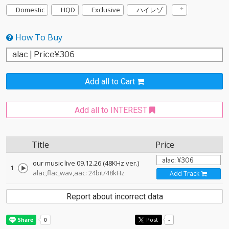
Domestic
HQD
Exclusive
ハイレゾ
How To Buy
Add all to Cart
Add all to INTEREST
Title
Price
our music live 09.12.26 (48KHz ver.)
1
alac,flac,wav,aac: 24bit/48kHz
Add Track
Report about incorrect data
Post
-