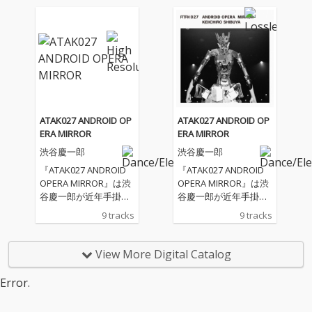
ストラアレンジによる
ストラアレンジによる
アンドロイド・オペラ
アンドロイド・オペラ
ver.。アンドロイドが
ver.。アンドロイドが
GPTで作られた歌詞を
GPTで作られた歌詞を
歌い、渋谷慶一郎によ
歌い、渋谷慶一郎によ
るピアノ、電子音そし
るピアノ、電子音そし
てオーケストラサウン
てオーケストラサウン
ドにより祝祭的でダイ
ドにより祝祭的でダイ
ナミクスのある楽曲と
ナミクスのある楽曲と
ATAK027 ANDROID OP
ATAK027 ANDROID OP
なっている。
なっている。
ERA MIRROR
ERA MIRROR
渋谷慶一郎
渋谷慶一郎
『ATAK027 ANDROID
『ATAK027 ANDROID
OPERA MIRROR』は渋
OPERA MIRROR』は渋
谷慶一郎が近年手掛け
谷慶一郎が近年手掛け
てきたアンドロイド・
てきたアンドロイド・
9 tracks
9 tracks
オペラ初のオーディオ
オペラ初のオーディオ
ワーク。アンドロイ
ワーク。アンドロイ
ド・オペラはアンドロ
ド・オペラはアンドロ
View More Digital Catalog
イドがテクノロジーの
イドがテクノロジーの
象徴として舞台の中央
象徴として舞台の中央
Error.
で歌い、人間のオーケ
で歌い、人間のオーケ
ストラと共演するポス
ストラと共演するポス