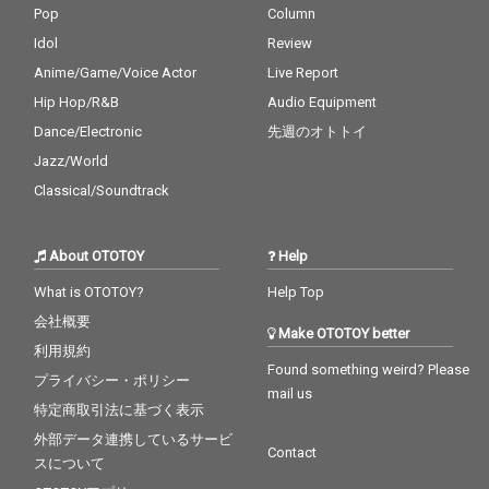
生や性、愛と死と言っ
生や性、愛と死と言っ
Pop
Column
た人間の物語であり、
た人間の物語であり、
Idol
Review
それに熱狂、恍惚とす
それに熱狂、恍惚とす
Anime/Game/Voice Actor
Live Report
る聴衆という図式は数
る聴衆という図式は数
百年変わっていない。
百年変わっていない。
Hip Hop/R&B
Audio Equipment
しかし実際の人間社会
しかし実際の人間社会
Dance/Electronic
先週のオトトイ
は特に21世紀に入って
は特に21世紀に入って
から様々な限界を露呈
から様々な限界を露呈
Jazz/World
して終末に向かうスピ
して終末に向かうスピ
Classical/Soundtrack
ードは加速しているよ
ードは加速しているよ
うに見える。 この状況
うに見える。 この状況
で人間中心主義による
で人間中心主義による
About OTOTOY
Help
人間の物語に固執する
人間の物語に固執する
よりは、違う可能性を
よりは、違う可能性を
What is OTOTOY?
Help Top
模索する、もしくは人
模索する、もしくは人
会社概要
間後の世界を夢想する
間後の世界を夢想する
Make OTOTOY better
方が、この終わりに向
方が、この終わりに向
利用規約
かう世界に対する処方
かう世界に対する処方
Found something weird? Please
プライバシー・ポリシー
箋、ヒントとして有効
箋、ヒントとして有効
mail us
な気がしている。 世界
な気がしている。 世界
特定商取引法に基づく表示
は刻々と終わりに向か
は刻々と終わりに向か
外部データ連携しているサービ
っている。アンドロイ
っている。アンドロイ
Contact
スについて
ドオペラはその終わり
ドオペラはその終わり