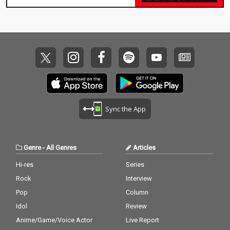
表曲「HURTS」や「US
表曲「HURTS」や「US
/ アス」、2025年リリ
/ アス」、2025年リリ
ースの最新曲「every
ースの最新曲「every
breath」などシューゲ
breath」などシューゲ
イズのような轟音から
イズのような轟音から
畳野のボーカルが美し
畳野のボーカルが美し
く響くミディアムナン
く響くミディアムナン
バーなど全15曲を収
バーなど全15曲を収
録。ジャケット写真に
録。ジャケット写真に
は終演後の4人の集合
は終演後の4人の集合
写真が使用されてい
写真が使用されてい
Sync the App
る。
る。
Genre
-
All Genres
Articles
Hi-res
Series
Rock
Interview
Pop
Column
Idol
Review
Anime/Game/Voice Actor
Live Report