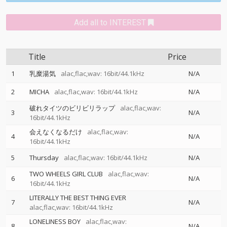
Add all to INTEREST
Title
Price
1
乳糜湯気
alac,flac,wav: 16bit/44.1kHz
N/A
2
MICHA
alac,flac,wav: 16bit/44.1kHz
N/A
破れタイツのビリビリラップ
alac,flac,wav:
3
N/A
16bit/44.1kHz
会えなくなるだけ
alac,flac,wav:
4
N/A
16bit/44.1kHz
5
Thursday
alac,flac,wav: 16bit/44.1kHz
N/A
TWO WHEELS GIRL CLUB
alac,flac,wav:
6
N/A
16bit/44.1kHz
LITERALLY THE BEST THING EVER
7
N/A
alac,flac,wav: 16bit/44.1kHz
LONELINESS BOY
alac,flac,wav:
8
N/A