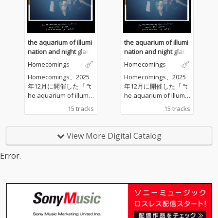
the aquarium of illumi
the aquarium of illumi
nation and night glare
nation and night glare
December 18, 2025
December 18, 2025
Homecomings
Homecomings
Homecomings、2025
Homecomings、2025
年12月に開催した『 “t
年12月に開催した『 “t
he aquarium of illumin
he aquarium of illumin
ation and night glare”
ation and night glare”
15 tracks
15 tracks
December 18, 2025』
December 18, 2025』
のライブ音源を配信リ
のライブ音源を配信リ
リース。 本公演はBa.
リース。 本公演はBa.
View More Digital Catalog
福田穂那美の卒業公演
福田穂那美の卒業公演
であり、これまでカバ
であり、これまでカバ
Error.
ー曲のライブ音源の配
ー曲のライブ音源の配
信はあったが、オリジ
信はあったが、オリジ
ナルソングは初のライ
ナルソングは初のライ
ブ音源となる。サポー
ブ音源となる。サポー
トドラムに吉木諒祐(Th
トドラムに吉木諒祐(Th
e Novembers)を迎え
e Novembers)を迎え
ており、彼女たちの代
ており、彼女たちの代