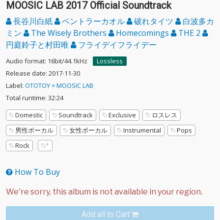
MOOSIC LAB 2017 Official Soundtrack
長谷川白紙
ベントラーカオル
破れタイツ
白波多カ
ミン
The Wisely Brothers
Homecomings
THE 2
円庭鈴子と村田唯
フライデイフライデー
Audio format: 16bit/44.1kHz
Lossless
Release date: 2017-11-30
Label:
OTOTOY × MOOSIC LAB
Total runtime: 32:24
Domestic
Soundtrack
Exclusive
ロスレス
男性ボーカル
女性ボーカル
Instrumental
Pops
Rock
How To Buy
Add all to Cart