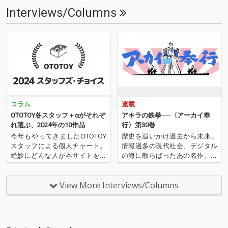
Interviews/Columns
コラム
連載
OTOTOY各スタッフ＋αがそれぞ
アキラの鉄拳──〈アーカイ奉
れ選ぶ、2024年の10作品
行〉第30巻
今年もやってきましたOTOTOY
歴史を追いかけ過去から未来、
スタッフによる個人チャート。
情報過多の現代社会、デジタル
絶妙にどんな人が本サイトを運
の海に散らばったあの名作、こ
営しているのか？ そんな自己
の名作たちをひとつにまとめる
紹介もちょっとかねておりま
仕事人…!〈アーカイ奉行〉が今
す。2024年は、それぞれなにを
日もデジタルの乱世を治め
View More Interviews/Columns
聴いてOTOTOYを作っていたの
る…!'''〈アーカイ奉行〉と
か？ ということでスタッフ・
は…'''1.過去作の最新リマスター
チャートをお届けします…
音源 2.これまで未配信…