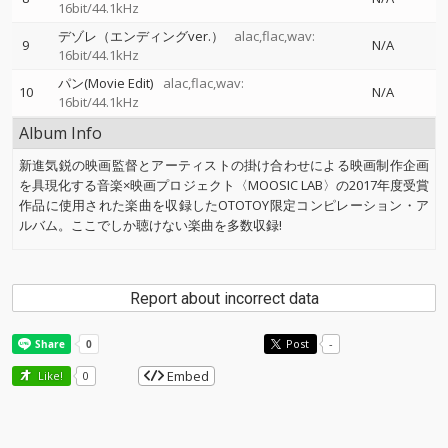
16bit/44.1kHz
デゾレ（エンディングver.）
alac,flac,wav:
9
N/A
16bit/44.1kHz
パン(Movie Edit)
alac,flac,wav:
10
N/A
16bit/44.1kHz
Album Info
新進気鋭の映画監督とアーティストの掛け合わせによる映画制作企画
を具現化する音楽×映画プロジェクト〈MOOSIC LAB〉の2017年度受賞
作品に使用された楽曲を収録したOTOTOY限定コンピレーション・ア
ルバム。ここでしか聴けない楽曲を多数収録!
Report about incorrect data
Post
-
Embed
Like!
0