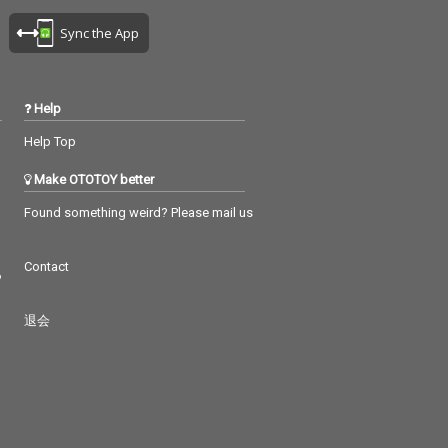
Sync the App
Help
Help Top
Make OTOTOY better
Found something weird? Please mail us
Contact
つ
退会