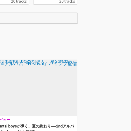
20 tracks
20 tracks
ら1枚目の作品と
nuから1枚目の作品と
er All, All Min
なった”After All, All Min
 全曲の作詞作曲含
e”。 全曲の作詞作曲含
ルフプロデュー
め、セルフプロデュー
ては初の1枚。 4
スとしては初の1枚。 4
でのアルバムと
枚目までのアルバムと
合いも変わり、
少し色合いも変わり、
でのリスナー
これまでのリスナー
ュージシャン、
や、ミュージシャン、
界からも注目を
音楽業界からも注目を
、12月にはLP
集め直し、12月にはLP
も決定。 ボーナ
の発売も決定。 ボーナ
ックには、早く
ストラックには、早く
してくれたKan
も絶賛してくれたKan
oによる「ねねねね
Sanoによる「ねねねね
Remixと、1C
ね、」のRemixと、1C
による「How are
o.INRによる「How are
eling?」Remix
you feeling?」Remix
た11曲の特別仕
を加えた11曲の特別仕
リース。 これに
様でリリース。 これに
デジタル配信で
伴い、デジタル配信で
ビュー
3曲のRemix
はさらに3曲のRemix
コースティック
と、アコースティック
imental boysが導く、夏の終わり──2ndアルバ