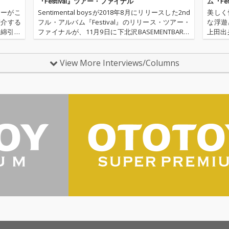
デモバ
『Festival』ツアー・ファイナル
ム『Fe
弾き語
ターがこ
Sentimental boysが2018年8月にリリースした2nd
美しく
えた、
紹介する
フル・アルバム『Festival』のリリース・ツアー・
な浮遊
クスバ
、綿引佑
ファイナルが、11月9日に下北沢BASEMENTBARに
上田出身
ース。 12
ス9作品
て開催された。この日の対バン相手は、Sentiment
ysが2
は、”Afte
混声の4
al boysがリスペク…
た。儚
e”を
を経…
View More Interviews/Columns
るリリ
ト「After
Mine
この日
紐づいた
売も決