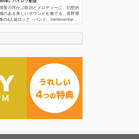
ージョンとして
デモバージョンとして
stival』ハイレゾ配信
り4曲などを加
弾き語り4曲などを加
情景の浮かぶ歌詞とメロディーに、幻想的
全20曲のデラッ
えた、全20曲のデラッ
感のある美しいサウンドを奏でる、長野県
ージョンがリリ
クスバージョンがリリ
の4人組ロック・バンド、Sentimentai bo
/26(fri)に
ース。 12/26(fri)に
ndフル・アルバム『Festival』をリリースし
r All, All Min
は、”After All, All Min
さのなかに温かさが表現された、3年の構想
さらに深く味わえ
e”をさらに深く味わえ
ース記念イベン
るリリース記念イベン
 ”After All, All
ト「After ”After All, All
”」を開催予定。
Mine”」を開催予定。
は、アルバムに
この日は、アルバムに
ZINEを2冊発
紐づいたZINEを2冊発
定している。
売も決定している。