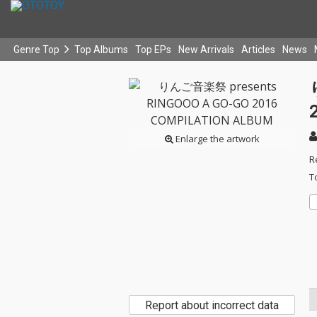
Genre Top
Top Albums
Top EPs
New Arrivals
Articles
News
Enlarge the artwork
R
T
Report about incorrect data