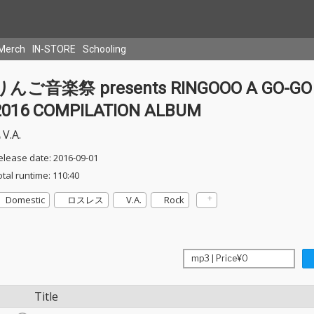
Merch
IN-STORE
Schooling
りんご音楽祭 presents RINGOOO A GO-GO
2016 COMPILATION ALBUM
V.A.
elease date: 2016-09-01
otal runtime: 110:40
Domestic
ロスレス
V.A.
Rock
Title