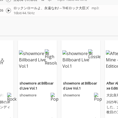
ロックンロールよ、永遠なれ!
--
THEロック大臣ズ
mp3:
26
16bit/44.1kHz
showmore at Billboar
showmore at Billboar
After Al
d Live Vol.1
d Live Vol.1
xe Edit
ARE
showmore
showmore
大比良
師の岸
2025
ンディ
した、
枚目の
り、自主