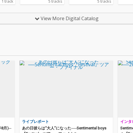
1 track
5 tracks
5 tracks
nuか
なった”Aft
e”。
View More Digital Catalog
め、セ
スとし
枚目ま
少し色
これま
や、ミ
音楽業
集め直し
の発売
ストラ
も絶賛
San
ね、」の
o.INR
you fe
を加え
様でリ
伴い、
ライブレポート
インタ
はさらに
と、ア
年8月)─
あの日彼らは“大人”になった──Sentimental boys
Sent