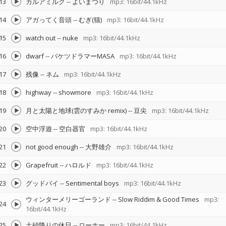
13
カルアミルク
--
よいまつり
mp3: 16bit/44.1kHz
14
アガってく音頭
--
むぎ(猫)
mp3: 16bit/44.1kHz
15
watch out
--
nuke
mp3: 16bit/44.1kHz
16
dwarf
--
バケツドラマーMASA
mp3: 16bit/44.1kHz
17
残像
--
ネム
mp3: 16bit/44.1kHz
18
highway
--
showmore
mp3: 16bit/44.1kHz
19
月と太陽と地球(雲のすみか remix)
--
豆尖
mp3: 16bit/44.1kHz
20
空中浮遊
--
空白器官
mp3: 16bit/44.1kHz
21
not good enough
--
大野雄介
mp3: 16bit/44.1kHz
22
Grapefruit
--
ハロルド
mp3: 16bit/44.1kHz
23
グッドバイ
--
Sentimental boys
mp3: 16bit/44.1kHz
ウィンターメリーゴーランド
--
Slow Riddim & Good Times
mp3:
24
16bit/44.1kHz
25
土砂降りの休日
--
ローホー
mp3: 16bit/44.1kHz