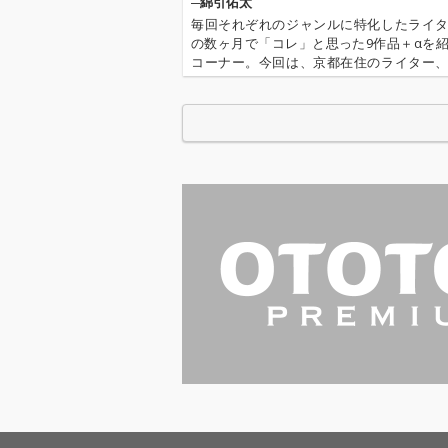
─綿引佑太
毎回それぞれのジャンルに特化したライ
の数ヶ月で「コレ」と思った9作品＋αを
コーナー。今回は、京都在住のライター
太が登場。国内インディーの良質なポップ
をご紹介します!大阪を拠点に活動する男女
人組バンドの最新作。素朴かつ…