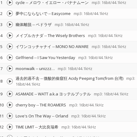
1
cycle
--
メロウ・イエロー・バナナムーン
mp3: 16bit/44.1kHz
2
夢中にならないで
--
Easycome
mp3: 16bit/44.1kHz
3
幽体離脱
--
ペドラザ
mp3: 16bit/44.1kHz
4
メイプルカナダ
--
The Wisely Brothers
mp3: 16bit/44.1kHz
5
イワンコッチャナイ
--
MONO NO AWARE
mp3: 16bit/44.1kHz
6
Girlfriend
--
I Saw You Yesterday
mp3: 16bit/44.1kHz
7
moonwalk
--
unizzz…
mp3: 16bit/44.1kHz
過去的過不去
--
微酸的偷窺狂 Acidy Peeping Tom(from 台湾)
mp3:
8
16bit/44.1kHz
9
ASAMADE
--
WATT a.k.a ヨッテルブッテル
mp3: 16bit/44.1kHz
10
cherry boy
--
THE ROAMERS
mp3: 16bit/44.1kHz
11
Love's On The Way
--
Orland
mp3: 16bit/44.1kHz
12
TIME LIMIT
--
大比良瑞希
mp3: 16bit/44.1kHz