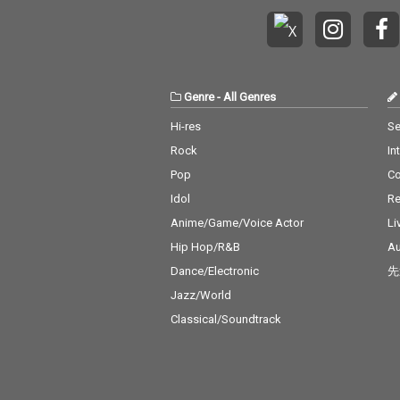
Genre
-
All Genres
Hi-res
Se
Rock
In
Pop
C
Idol
Re
Anime/Game/Voice Actor
Li
Hip Hop/R&B
Au
Dance/Electronic
先
Jazz/World
Classical/Soundtrack