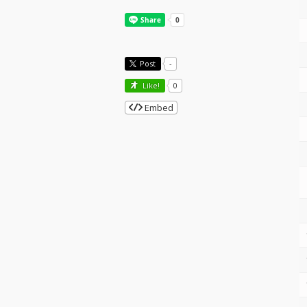
Post
-
Like!
0
Embed