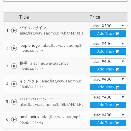
Title
Price
バイタルサイン
1
alac,flac,wav,aac,mp3: 16bit/44.1kHz
Add Track
loop bridge
alac,flac,wav,aac,mp3:
2
16bit/44.1kHz
Add Track
柏手
alac,flac,wav,aac,mp3:
3
16bit/44.1kHz
Add Track
インパクト
alac,flac,wav,aac,mp3:
4
16bit/44.1kHz
Add Track
ハローハローハロー
5
alac,flac,wav,aac,mp3: 16bit/44.1kHz
Add Track
hoshinoiro
alac,flac,wav,aac,mp3:
6
16bit/44.1kHz
Add Track