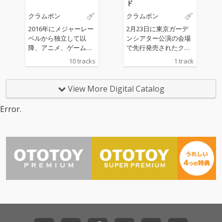
ド
クラムボン
クラムボン
2016年にメジャーレー
2月23日に東京ガーデ
ベルから独立して以
ンシアター公演の会場
降、アニメ、ゲーム、
で先行発売されたクラ
CMなど様々なシーンで
ムボンのニューアルバ
10 tracks
1 track
発表されてきた楽曲
ム『添春編』収録の書
と、新曲「ピリオドと
き下ろし新曲。会場で
プレリュード 」を収録
もアンコールラストに
View More Digital Catalog
した全10曲。クラムボ
初披露された１曲を一
ンの7年の軌跡と、 そ
般発売に先駆けてシン
Error.
の先の未来へ向けたア
グルリリース。
ルバム。