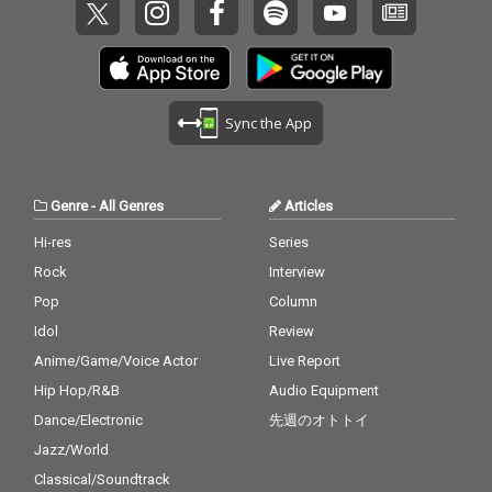
Sync the App
Genre
-
All Genres
Articles
Hi-res
Series
Rock
Interview
Pop
Column
Idol
Review
Anime/Game/Voice Actor
Live Report
Hip Hop/R&B
Audio Equipment
Dance/Electronic
先週のオトトイ
Jazz/World
Classical/Soundtrack