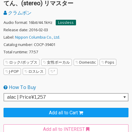
てん、(stereo) リマスター
クラムボン
Audio format: 16bit/44.1kHz
Lossless
Release date: 2016-02-03
Label:
Nippon Columbia Co., Ltd.
Catalog number: COCP-39401
Total runtime: 77:57
ロック/ポップス
女性ボーカル
Domestic
Pops
J-POP
ロスレス
How To Buy
Add all to Cart
Add all to INTEREST