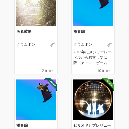
ある鼓動
添春編
クラムボン
クラムボン
2016年にメジャーレー
ベルから独立して以
降、アニメ、ゲーム、
CMなど様々なシーンで
2 tracks
10 tracks
発表されてきた楽曲
と、新曲「ピリオドと
プレリュード 」を収録
した全10曲。クラムボ
ンの7年の軌跡と、 そ
の先の未来へ向けたア
ルバム。
添春編
ピリオドとプレリュー