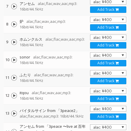
アンセム
alac,flac,wav,aac,mp3:
7
16bit/44.1kHz
Add Track
炉
alac,flac,wav,aac,mp3:
8
16bit/44.1kHz
Add Track
ホムンクルス
alac,flac,wav,aac,mp3:
9
16bit/44.1kHz
Add Track
sonor
alac,flac,wav,aac,mp3:
10
16bit/44.1kHz
Add Track
ふたり
alac,flac,wav,aac,mp3:
11
16bit/44.1kHz
Add Track
itqou
alac,flac,wav,aac,mp3:
12
16bit/44.1kHz
Add Track
バイタルサイン from 「3peace2」
13
alac,flac,wav,aac,mp3: 16bit/44.1kHz
Add Track
アンセム from 「3peace 〜live at 百年