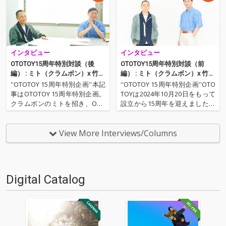
インタビュー
インタビュー
OTOTOY15周年特別対談（後
OTOTOY15周年特別対談（前
編） : ミト（クラムボン）x 竹中
編） : ミト（クラムボン）x 竹中
直純（OTOTOY）──OTOTOYの1
直純（OTOTOY）──OTOTOYの1
''OTOTOY 15周年特別企画''本記
''OTOTOY 15周年特別企画''OTO
5年と日本の音楽配信
5年と日本の音楽配信
事はOTOTOY 15周年特別企画。
TOYは2024年10月20日をもって
クラムボンのミトを招き、OTO
設立から15周年を迎えました。
TOY代表取締役の竹中直純との
本記事は15周年特別企画とし
対談、後編です。サブスクリプ
て、クラムボンのミトを招き、
ション・サービス時代が到来、
OTOTOY代表取締役の竹中直純
View More Interviews/Columns
サービスが普及した2016年にク
との対談を前編、後編に渡って
ラムボンが仕掛けた『モメント
お届けします。OTOTOYの…
…
Digital Catalog