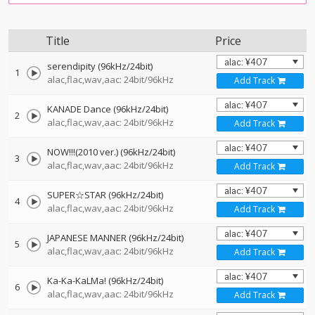
Title
Price
serendipity (96kHz/24bit)
1
alac,flac,wav,aac: 24bit/96kHz
Add Track
KANADE Dance (96kHz/24bit)
2
alac,flac,wav,aac: 24bit/96kHz
Add Track
NOW!!!(2010 ver.) (96kHz/24bit)
3
alac,flac,wav,aac: 24bit/96kHz
Add Track
SUPER☆STAR (96kHz/24bit)
4
alac,flac,wav,aac: 24bit/96kHz
Add Track
JAPANESE MANNER (96kHz/24bit)
5
alac,flac,wav,aac: 24bit/96kHz
Add Track
Ka-Ka-KaLMa! (96kHz/24bit)
6
alac,flac,wav,aac: 24bit/96kHz
Add Track