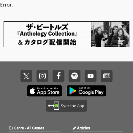
ンの7年の軌跡と、 そ
般発売に先駆けてシン
Error.
の先の未来へ向けたア
グルリリース。
ルバム。
Sync the App
Genre
-
All Genres
Articles