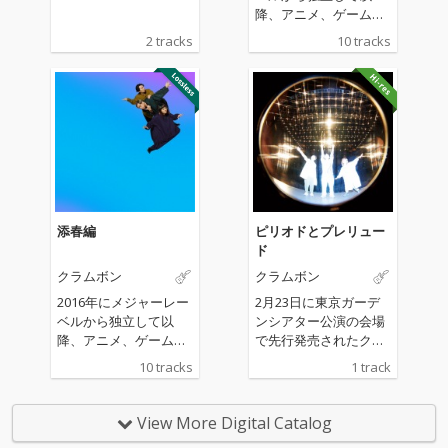
降、アニメ、ゲーム、
CMなど様々なシーンで
2 tracks
10 tracks
発表されてきた楽曲
と、新曲「ピリオドと
プレリュード 」を収録
した全10曲。クラムボ
ンの7年の軌跡と、 そ
の先の未来へ向けたア
ルバム。
添春編
ピリオドとプレリュー
ド
クラムボン
クラムボン
2016年にメジャーレー
2月23日に東京ガーデ
ベルから独立して以
ンシアター公演の会場
降、アニメ、ゲーム、
で先行発売されたクラ
CMなど様々なシーンで
ムボンのニューアルバ
10 tracks
1 track
発表されてきた楽曲
ム『添春編』収録の書
と、新曲「ピリオドと
き下ろし新曲。会場で
プレリュード 」を収録
もアンコールラストに
View More Digital Catalog
した全10曲。クラムボ
初披露された１曲を一