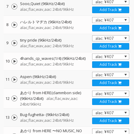
Sooo,Quiet (96kHz/24bit)
7
alac,flac,wav,aac: 24bit/96kHz
Add Track
ハレルトマヂカ (96kHz/24bit)
8
alac,flac,wav,aac: 24bit/96kHz
Add Track
tiny pride (96kHz/24bit)
9
alac,flac,wav,aac: 24bit/96kHz
Add Track
4hands_cp_waves(1/4) (96kHz/24bit)
10
alac,flac,wav,aac: 24bit/96kHz
Add Track
Aspen (96kHz/24bit)
11
alac,flac,wav,aac: 24bit/96kHz
Add Track
あかり from HERE(clammbon side)
12
(96kHz/24bit)
alac,flac,wav,aac:
Add Track
24bit/96kHz
Bug-fughetta- (96kHz/24bit)
13
alac,flac,wav,aac: 24bit/96kHz
Add Track
あかり from HERE 〜NO MUSIC, NO