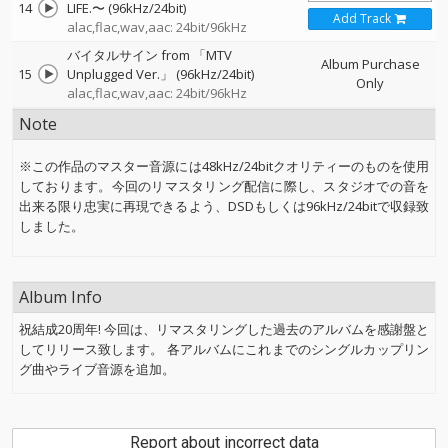
14
LIFE.〜 (96kHz/24bit)
Add Track
alac,flac,wav,aac: 24bit/96kHz
バイタルサイン from 「MTV
Album Purchase
15
Unplugged Ver.」 (96kHz/24bit)
Only
alac,flac,wav,aac: 24bit/96kHz
Note
※この作品のマスター音源には48kHz/24bitクオリティーのものを使用
しております。今回のリマスタリング配信に際し、スタジオでの音を
出来る限り忠実に再現できるよう、DSDもしくは96kHz/24bitで収録致
しました。
Album Info
祝結成20周年! 今回は、リマスタリングした過去のアルバムを感謝盤と
してリリース致します。 各アルバムにこれまでのシングルカップリン
グ曲やライブ音源を追加。
Report about incorrect data