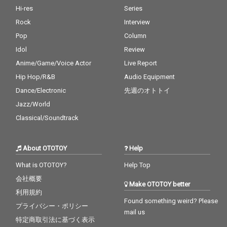
Hi-res
Series
Rock
Interview
Pop
Column
Idol
Review
Anime/Game/Voice Actor
Live Report
Hip Hop/R&B
Audio Equipment
Dance/Electronic
先週のオトトイ
Jazz/World
Classical/Soundtrack
About OTOTOY
Help
What is OTOTOY?
Help Top
会社概要
Make OTOTOY better
利用規約
Found something weird? Please
プライバシー・ポリシー
mail us
特定商取引法に基づく表示