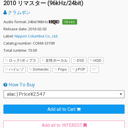
2010 リマスター (96kHz/24bit)
クラムボン
Audio format: 24bit/96kHz
Hi-res
Release date: 2016-02-03
Label:
Nippon Columbia Co., Ltd.
Catalog number: COKM-33199
Total runtime: 73:09
ロック/ポップス
女性ボーカル
DSD
HQD
ハイレゾ
Domestic
Pops
J-POP
How To Buy
Add all to Cart
Add all to INTEREST