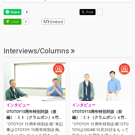
Post
-
Embed
Like!
0
Interviews/Columns
インタビュー
インタビュー
OTOTOY15周年特別対談（後
OTOTOY15周年特別対談（前
編） : ミト（クラムボン）x 竹中
編） : ミト（クラムボン）x 竹中
直純（OTOTOY）──OTOTOYの1
直純（OTOTOY）──OTOTOYの1
''OTOTOY 15周年特別企画''本記
''OTOTOY 15周年特別企画''OTO
5年と日本の音楽配信
5年と日本の音楽配信
事はOTOTOY 15周年特別企画。
TOYは2024年10月20日をもって