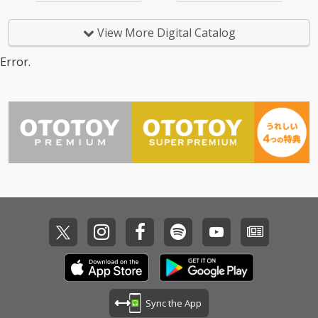
発表されてきた楽曲
ム『添春編』収録の書
と、新曲「ピリオドと
き下ろし新曲。会場で
プレリュード 」を収録
もアンコールラストに
View More Digital Catalog
した全10曲。クラムボ
初披露された１曲を一
ンの7年の軌跡と、 そ
般発売に先駆けてシン
Error.
の先の未来へ向けたア
グルリリース。
ルバム。
Sync the App