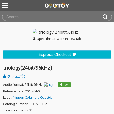
Open this artwork in new tab
Express Checkout
triology(24bit/96kHz)
クラムボン
Audio format: 24bit/96kHz
Hi-res
Release date: 2015-04-08
Label:
Nippon Columbia Co., Ltd.
Catalog number: COKM-33023
Total runtime: 47:31