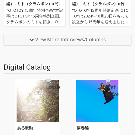
編） : ミト（クラムボン）x 竹中
編） : ミト（クラムボン）x 竹中
直純（OTOTOY）──OTOTOYの1
直純（OTOTOY）──OTOTOYの1
''OTOTOY 15周年特別企画''本記
''OTOTOY 15周年特別企画''OTO
5年と日本の音楽配信
5年と日本の音楽配信
事はOTOTOY 15周年特別企画。
TOYは2024年10月20日をもって
クラムボンのミトを招き、OTO
設立から15周年を迎えました。
TOY代表取締役の竹中直純との
本記事は15周年特別企画とし
対談、後編です。サブスクリプ
て、クラムボンのミトを招き、
ション・サービス時代が到来、
OTOTOY代表取締役の竹中直純
View More Interviews/Columns
サービスが普及した2016年にク
との対談を前編、後編に渡って
ラムボンが仕掛けた『モメント
お届けします。OTOTOYの…
…
Digital Catalog
ある鼓動
添春編