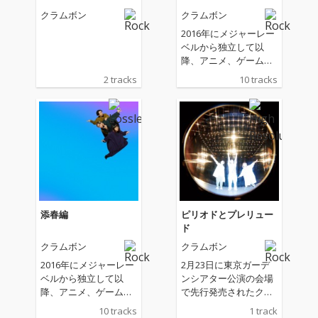
クラムボン
クラムボン
2016年にメジャーレー
ベルから独立して以
降、アニメ、ゲーム、
CMなど様々なシーンで
2 tracks
10 tracks
発表されてきた楽曲
と、新曲「ピリオドと
プレリュード 」を収録
した全10曲。クラムボ
ンの7年の軌跡と、 そ
の先の未来へ向けたア
ルバム。
添春編
ピリオドとプレリュー
ド
クラムボン
クラムボン
2016年にメジャーレー
2月23日に東京ガーデ
ベルから独立して以
ンシアター公演の会場
降、アニメ、ゲーム、
で先行発売されたクラ
CMなど様々なシーンで
ムボンのニューアルバ
10 tracks
1 track