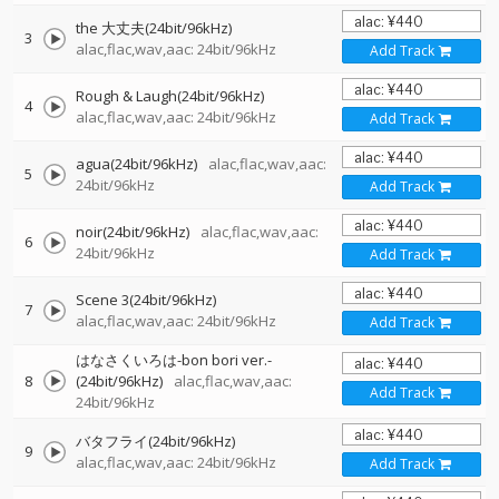
the 大丈夫(24bit/96kHz)
3
alac,flac,wav,aac: 24bit/96kHz
Add Track
Rough & Laugh(24bit/96kHz)
4
alac,flac,wav,aac: 24bit/96kHz
Add Track
agua(24bit/96kHz)
alac,flac,wav,aac:
5
24bit/96kHz
Add Track
noir(24bit/96kHz)
alac,flac,wav,aac:
6
24bit/96kHz
Add Track
Scene 3(24bit/96kHz)
7
alac,flac,wav,aac: 24bit/96kHz
Add Track
はなさくいろは-bon bori ver.-
8
(24bit/96kHz)
alac,flac,wav,aac:
Add Track
24bit/96kHz
バタフライ(24bit/96kHz)
9
alac,flac,wav,aac: 24bit/96kHz
Add Track