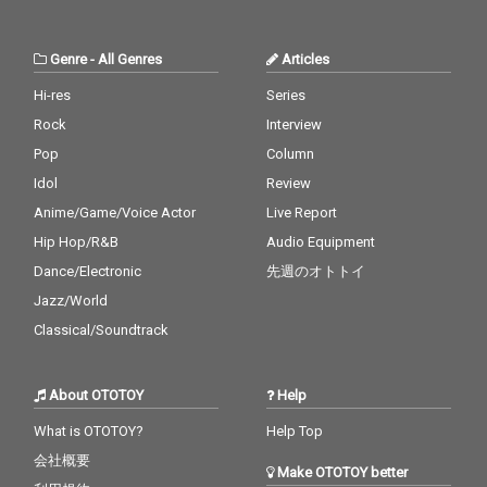
Genre
-
All Genres
Articles
Hi-res
Series
Rock
Interview
Pop
Column
Idol
Review
Anime/Game/Voice Actor
Live Report
Hip Hop/R&B
Audio Equipment
Dance/Electronic
先週のオトトイ
Jazz/World
Classical/Soundtrack
About OTOTOY
Help
What is OTOTOY?
Help Top
会社概要
Make OTOTOY better