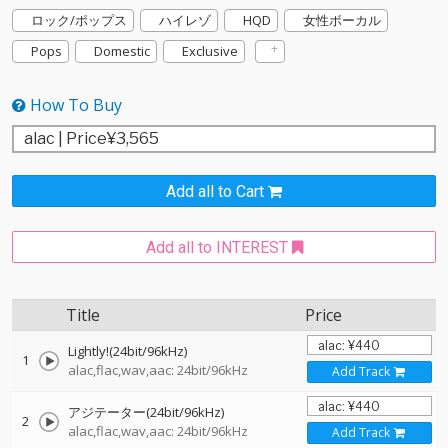
ロック/ポップス
ハイレゾ
HQD
女性ボーカル
Pops
Domestic
Exclusive
How To Buy
Add all to Cart
Add all to INTEREST
Title
Price
Lightly!(24bit/96kHz)
1
alac,flac,wav,aac: 24bit/96kHz
Add Track
アジテーター(24bit/96kHz)
2
alac,flac,wav,aac: 24bit/96kHz
Add Track