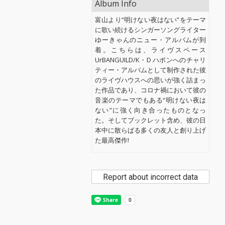
Album Info
富山より“明けない夜はない”をテーマ
に歌い続けるシンガーソングライター
ゆーきゃんのニュー・アルバムが到
着。こちらは、ライヴスペース
UrBANGUILD/K・D ハポンへのチャリ
ティー・アルバムとして制作された彼
のライヴハウスへの思いが強く詰まっ
た作品であり、コロナ禍において彼の
音楽のテーマでもある“明けない夜は
ない”に強く向き合ったものとなっ
た。そしてブックレット含め、彼の日
本中に散らばる多くの友人と創り上げ
た最高傑作!
Report about incorrect data