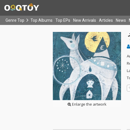
Genre Top
Top Albums
Top EPs
New Arrivals
Articles
News
A
R
L
T
Enlarge the artwork