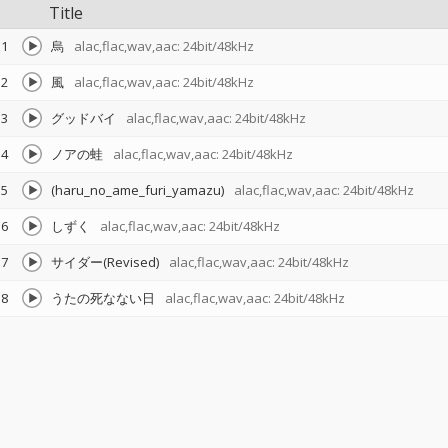
Title
1
烏
alac,flac,wav,aac: 24bit/48kHz
2
風
alac,flac,wav,aac: 24bit/48kHz
3
グッドバイ
alac,flac,wav,aac: 24bit/48kHz
4
ノアの蛙
alac,flac,wav,aac: 24bit/48kHz
5
(haru_no_ame_furi_yamazu)
alac,flac,wav,aac: 24bit/48kHz
6
しずく
alac,flac,wav,aac: 24bit/48kHz
7
サイダー(Revised)
alac,flac,wav,aac: 24bit/48kHz
8
うたの死なない日
alac,flac,wav,aac: 24bit/48kHz