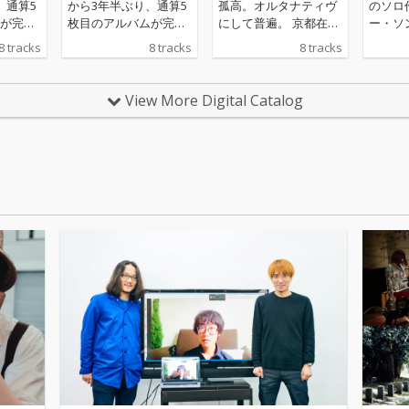
、通算5
から3年半ぶり、通算5
孤高。オルタナティヴ
のソロ
が完
枚目のアルバムが完
にして普遍。 京都在住
ー・ソ
京都か
成。活動拠点を京都か
のSSWによる4th albu
ース。
8 tracks
8 tracks
8 tracks
したゆ
ら地元富山へ移したゆ
mはバンド編成での濃
は、2
Wとして
ーきゃん。SSWとして
密な一枚。 山梨・白
時にお
纏った
の強度と哀愁を纏った
州にて、田辺玄（WAT
で、こ
View More Digital Catalog
ーが奏
言葉とメロディーが奏
ER WATER CAMEL）が
ムの制
。
でる『時計台』。
新設したホームスタジ
半ばお
オにて録音された本
ーきゃ
作。 森ゆに（ピア
て行っ
ノ）、田代貴之（ベー
ック6
ス）、妹尾立樹(ドラム
からの
from sistertail/LLam
ク。『
a)、そして田辺玄（ギ
ングズ
ター）という名プレイ
ゆーき
ヤーたちのサポートを
て、京
受け、良質なメロディ
ぐアー
とイマジナティヴなリ
として
リックが舞い上がる。
記念碑
より温かみと質感を増
した独特の透明な声
と、静かな躍動感に満
ちたバンド・サウンド
の幸福な出会い。 さら