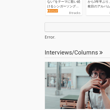
ない”をテーマに歌い続
から3年半ぶり
けるシンガーソングラ
枚目のアルバム
イターゆーきゃんのニ
成。活動拠点を
Bonus!
8 tracks
ュー・アルバムが到
ら地元富山へ移
着。こちらは、ライヴ
ーきゃん。SS
スペースUrBANGUILD/
の強度と哀愁を
K・D ハポンへのチャ
言葉とメロディ
リティー・アルバムと
でる『時計台』
Error.
して制作された彼のラ
イヴハウスへの思いが
強く詰まった作品であ
Interviews/Columns
り、コロナ禍において
彼の音楽のテーマでも
ある“明けない夜はな
い”に強く向き合ったも
のとなった。そしてブ
ックレット含め、彼の
日本中に散らばる多く
の友人と創り上げた最
高傑作!