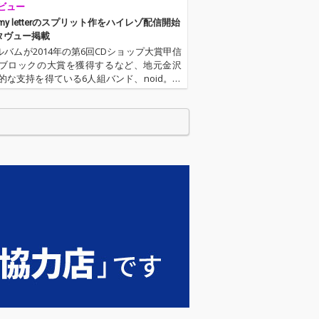
ビュー
とmy letterのスプリット作をハイレゾ配信開始
タヴュー掲載
アルバムが2014年の第6回CDショップ大賞甲信
ブロックの大賞を獲得するなど、地元金沢
的な支持を得ている6人組バンド、noid。主
ベント〈Magical Colors Night〉ではこれ
国内外の豪華アーティストを招聘し、全…