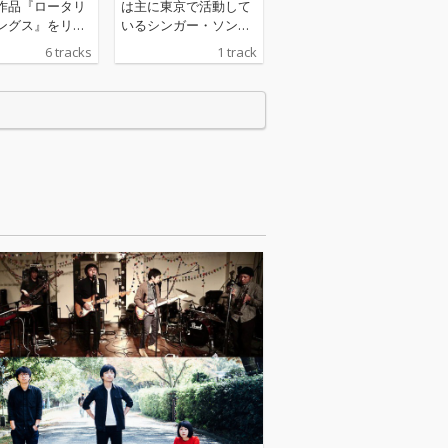
作品『ロータリ
は主に東京で活動して
ングス』をリリ
いるシンガー・ソン
トラック1から5
グ・ライター。アシッ
6 tracks
1 track
年弱の東京在住
ド・フォーク/サッド・
ける唯一の音源
コアを体現するような
のミニ・アルバ
その声と日本語詩は、
作途中、作品を
聴くものに儚くも強烈
蔵入りにしてゆ
な印象を残します。今
んは京都に戻っ
作はギターとヴォーカ
た。また、トラ
ルのシンプルなつくり
は京都に戻って
でありながら、その歌
ライヴ・テイ
声はグッと心に染み渡
ロータリー・ソ
る力を持っています。
』は東京時代の
ギターの弦の音や呟く
ゃんの遺作にし
ようなヴォーカルを、
都と東京をつな
高音質HQDファイルで
ティストの一人
よりリアルに感じられ
再生する、その
ます。
となる。