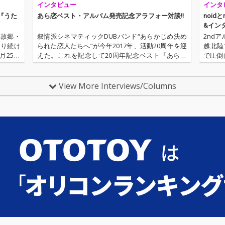
インタビュー
インタ
に初の試みであるポエ
トリー・リーディング
『うた
あら恋ベスト・アルバム発売記念アラフォー対談!!
noid
も収録、柔らかな女声
&イン
によって語られる詩
は故郷・
叙情派シネマティックDUBバンド“あらかじめ決め
2nd
は、”ことばの人”とし
織り続け
られた恋人たちへ”が今年2017年、活動20周年を迎
越北陸
てのゆーきゃんの横顔
月25日
えた。これを記念して20周年記念ベスト『あらか
で圧倒
を浮き彫りにする。
『うたの
じめ決められた恋人たちへ- 20th BEST -』をリリー
催するイ
もと、O
ス。あら恋の軌跡を、ぜひハイレゾで堪能して欲
までに
しい。…
View More Interviews/Columns