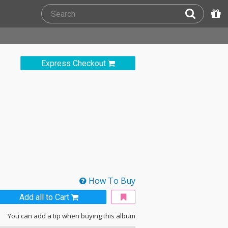
Express Checkout
How To Buy
Add all to Cart
You can add a tip when buying this album