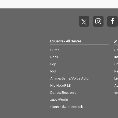
Genre
-
All Genres
Hi-res
Se
Rock
In
Pop
C
Idol
Re
Anime/Game/Voice Actor
Li
Hip Hop/R&B
Au
Dance/Electronic
先
Jazz/World
Classical/Soundtrack