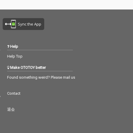
Sync the App
Help
Help Top
Make OTOTOY better
Found something weird? Please mail us
Contact
つ
退会