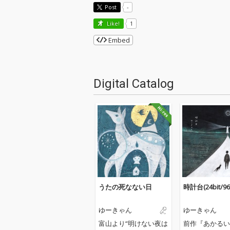
Post
-
Like!
1
Embed
Digital Catalog
うたの死なない日
時計台(24bit/96
ゆーきゃん
ゆーきゃん
富山より“明けない夜は
前作『あかるい