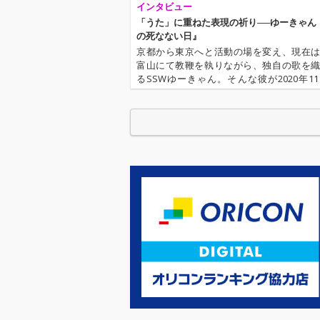
インタビュー
「うた」に重ねた表現の祈り──ゆーきゃん
の死なない日』
京都から東京へと活動の場を変え、現在
富山にて教鞭を執りながら、独自の歌を
るSSWゆーきゃん。そんな彼が2020年11
(水)に、4年半ぶりとなるフル・アルバム
死なない日』をリリースする。本作はもと
TOTOYが運営するラ…