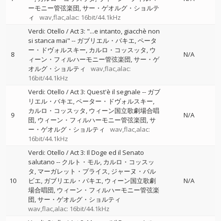
ーモニー管弦楽団
サー・ゲオルグ・ショルテ
ィ
wav,flac,alac: 16bit/44.1kHz
Verdi: Otello / Act 3: "...e intanto, giacchè non
si stanca mai"
--
ガブリエル・バキエ
ペータ
ー・ドヴォルスキー
カルロ・コッスッタ
ウ
8
N/A
ィーン・フィルハーモニー管弦楽団
サー・ゲ
オルグ・ショルティ
wav,flac,alac:
16bit/44.1kHz
Verdi: Otello / Act 3: Quest'è il segnale
--
ガブ
リエル・バキエ
ペーター・ドヴォルスキー
カルロ・コッスッタ
ウィーン国立歌劇場合唱
9
N/A
団
ウィーン・フィルハーモニー管弦楽団
サ
ー・ゲオルグ・ショルティ
wav,flac,alac:
16bit/44.1kHz
Verdi: Otello / Act 3: Il Doge ed il Senato
salutano
--
クルト・モル
カルロ・コッスッ
タ
マーガレット・プライス
ジャーヌ・バル
10
ビエ
ガブリエル・バキエ
ウィーン国立歌劇
N/A
場合唱団
ウィーン・フィルハーモニー管弦楽
団
サー・ゲオルグ・ショルティ
wav,flac,alac: 16bit/44.1kHz