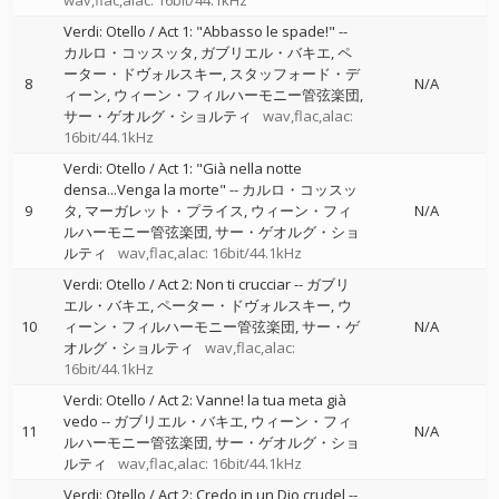
wav,flac,alac: 16bit/44.1kHz
Verdi: Otello / Act 1: "Abbasso le spade!"
--
カルロ・コッスッタ
ガブリエル・バキエ
ペ
ーター・ドヴォルスキー
スタッフォード・デ
8
N/A
ィーン
ウィーン・フィルハーモニー管弦楽団
サー・ゲオルグ・ショルティ
wav,flac,alac:
16bit/44.1kHz
Verdi: Otello / Act 1: "Già nella notte
densa...Venga la morte"
--
カルロ・コッスッ
9
タ
マーガレット・プライス
ウィーン・フィ
N/A
ルハーモニー管弦楽団
サー・ゲオルグ・ショ
ルティ
wav,flac,alac: 16bit/44.1kHz
Verdi: Otello / Act 2: Non ti crucciar
--
ガブリ
エル・バキエ
ペーター・ドヴォルスキー
ウ
10
ィーン・フィルハーモニー管弦楽団
サー・ゲ
N/A
オルグ・ショルティ
wav,flac,alac:
16bit/44.1kHz
Verdi: Otello / Act 2: Vanne! la tua meta già
vedo
--
ガブリエル・バキエ
ウィーン・フィ
11
N/A
ルハーモニー管弦楽団
サー・ゲオルグ・ショ
ルティ
wav,flac,alac: 16bit/44.1kHz
Verdi: Otello / Act 2: Credo in un Dio crudel
--