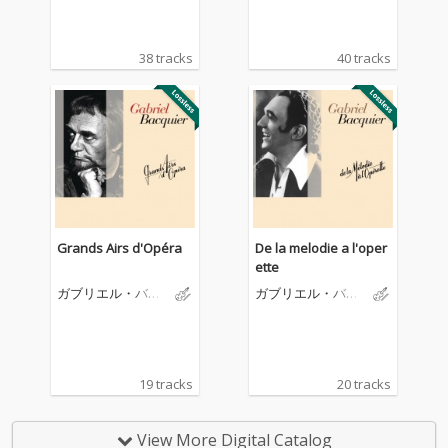
38 tracks
40 tracks
Grands Airs d'Opéra
De la melodie a l'oper
ette
ガブリエル・バキ
ガブリエル・バキ
エ
エ
19 tracks
20 tracks
View More Digital Catalog