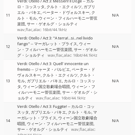
Verdi: Otello / Act 3: Messeri! Il Doge
--
カル
ロ・コッスッタ
クルト・エクィルツ
ガブリ
エル・バキエ
ペーター・ドヴォルスキー
ク
11
N/A
ルト・モル
ウィーン・フィルハーモニー管弦
楽団
サー・ゲオルグ・ショルティ
wav,flac,alac: 16bit/44.1kHz
Verdi: Otello / Act 3: "A terra!...si...nel livido
fango"
--
マーガレット・プライス
ウィー
12
N/A
ン・フィルハーモニー管弦楽団
サー・ゲオル
グ・ショルティ
wav,flac,alac: 16bit/44.1kHz
Verdi: Otello / Act 3: Quell' innocente un
fremito
--
ジャーヌ・バルビエ
ペーター・ド
ヴォルスキー
クルト・エクィルツ
クルト・
13
モル
ガブリエル・バキエ
カルロ・コッスッ
N/A
タ
ウィーン国立歌劇場合唱団
ウィーン・フ
ィルハーモニー管弦楽団
サー・ゲオルグ・シ
ョルティ
wav,flac,alac: 16bit/44.1kHz
Verdi: Otello / Act 3: Fuggite!
--
カルロ・コッ
スッタ
ガブリエル・バキエ
クルト・モル
マ
ーガレット・プライス
ウィーン国立歌劇場合
14
N/A
唱団
ウィーン・フィルハーモニー管弦楽団
サー・ゲオルグ・ショルティ
wav,flac,alac: