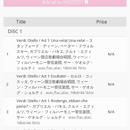
Add all to INTEREST
Title
Price
DISC 1
Verdi: Otello / Act 1: Una vela! Una vela!
--
ス
タッフォード・ディーン
ペーター・ドヴォル
スキー
ガブリエル・バキエ
クルト・エクィ
1
N/A
ルツ
ウィーン国立歌劇場合唱団
ウィーン・
フィルハーモニー管弦楽団
サー・ゲオルグ・
ショルティ
wav,flac,alac: 16bit/44.1kHz
Verdi: Otello / Act 1: Esultate!
--
カルロ・コッ
スッタ
ウィーン国立歌劇場合唱団
ウィー
2
N/A
ン・フィルハーモニー管弦楽団
サー・ゲオル
グ・ショルティ
wav,flac,alac: 16bit/44.1kHz
Verdi: Otello / Act 1: Roderigo, ebben che
pensi?
--
ガブリエル・バキエ
クルト・エクィ
3
ルツ
ウィーン・フィルハーモニー管弦楽団
N/A
サー・ゲオルグ・ショルティ
wav,flac,alac:
16bit/44.1kHz