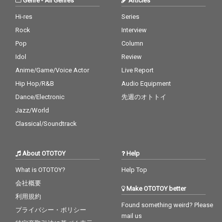
Genre
-
All Genres
Articles
Hi-res
Series
Rock
Interview
Pop
Column
Idol
Review
Anime/Game/Voice Actor
Live Report
Hip Hop/R&B
Audio Equipment
Dance/Electronic
先週のオトトイ
Jazz/World
Classical/Soundtrack
About OTOTOY
Help
What is OTOTOY?
Help Top
会社概要
Make OTOTOY better
利用規約
Found something weird? Please
プライバシー・ポリシー
mail us