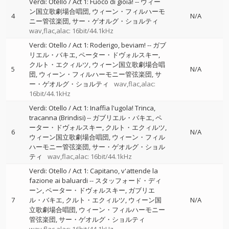
Verdi: Otello / Act 1: Fuoco di gioia!
--
ウィー
ン国立歌劇場合唱団
ウィーン・フィルハーモ
4
N/A
ニー管弦楽団
サー・ゲオルグ・ショルティ
wav,flac,alac: 16bit/44.1kHz
Verdi: Otello / Act 1: Roderigo, beviam!
--
ガブ
リエル・バキエ
ペーター・ドヴォルスキー
クルト・エクィルツ
ウィーン国立歌劇場合唱
5
N/A
団
ウィーン・フィルハーモニー管弦楽団
サ
ー・ゲオルグ・ショルティ
wav,flac,alac:
16bit/44.1kHz
Verdi: Otello / Act 1: Inaffia l'ugola! Trinca,
tracanna (Brindisi)
--
ガブリエル・バキエ
ペ
ーター・ドヴォルスキー
クルト・エクィルツ
6
N/A
ウィーン国立歌劇場合唱団
ウィーン・フィル
ハーモニー管弦楽団
サー・ゲオルグ・ショル
ティ
wav,flac,alac: 16bit/44.1kHz
Verdi: Otello / Act 1: Capitano, v'attende la
fazione ai baluardi
--
スタッフォード・ディ
ーン
ペーター・ドヴォルスキー
ガブリエ
7
ル・バキエ
クルト・エクィルツ
ウィーン国
N/A
立歌劇場合唱団
ウィーン・フィルハーモニー
管弦楽団
サー・ゲオルグ・ショルティ