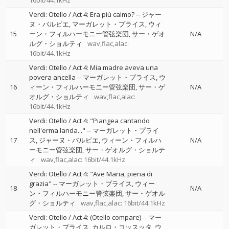
16bit/44.1kHz
Verdi: Otello / Act 4: Era più calmo?
--
ジャー
ヌ・バルビエ
マーガレット・プライス
ウィ
15
ーン・フィルハーモニー管弦楽団
サー・ゲオ
N/A
ルグ・ショルティ
wav,flac,alac:
16bit/44.1kHz
Verdi: Otello / Act 4: Mia madre aveva una
povera ancella
--
マーガレット・プライス
ウ
16
ィーン・フィルハーモニー管弦楽団
サー・ゲ
N/A
オルグ・ショルティ
wav,flac,alac:
16bit/44.1kHz
Verdi: Otello / Act 4: "Piangea cantando
nell'erma landa..."
--
マーガレット・プライ
17
ス
ジャーヌ・バルビエ
ウィーン・フィルハ
N/A
ーモニー管弦楽団
サー・ゲオルグ・ショルテ
ィ
wav,flac,alac: 16bit/44.1kHz
Verdi: Otello / Act 4: "Ave Maria, piena di
grazia"
--
マーガレット・プライス
ウィー
18
N/A
ン・フィルハーモニー管弦楽団
サー・ゲオル
グ・ショルティ
wav,flac,alac: 16bit/44.1kHz
Verdi: Otello / Act 4: (Otello compare)
--
マー
ガレット・プライス
カルロ・コッスッタ
ウ