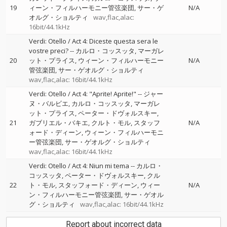
19
ィーン・フィルハーモニー管弦楽団
サー・ゲ
N/A
オルグ・ショルティ
wav,flac,alac:
16bit/44.1kHz
Verdi: Otello / Act 4: Diceste questa sera le
vostre preci?
--
カルロ・コッスッタ
マーガレ
20
ット・プライス
ウィーン・フィルハーモニー
N/A
管弦楽団
サー・ゲオルグ・ショルティ
wav,flac,alac: 16bit/44.1kHz
Verdi: Otello / Act 4: "Aprite! Aprite!"
--
ジャー
ヌ・バルビエ
カルロ・コッスッタ
マーガレ
ット・プライス
ペーター・ドヴォルスキー
21
ガブリエル・バキエ
クルト・モル
スタッフ
N/A
ォード・ディーン
ウィーン・フィルハーモニ
ー管弦楽団
サー・ゲオルグ・ショルティ
wav,flac,alac: 16bit/44.1kHz
Verdi: Otello / Act 4: Niun mi tema
--
カルロ・
コッスッタ
ペーター・ドヴォルスキー
クル
22
ト・モル
スタッフォード・ディーン
ウィー
N/A
ン・フィルハーモニー管弦楽団
サー・ゲオル
グ・ショルティ
wav,flac,alac: 16bit/44.1kHz
Report about incorrect data