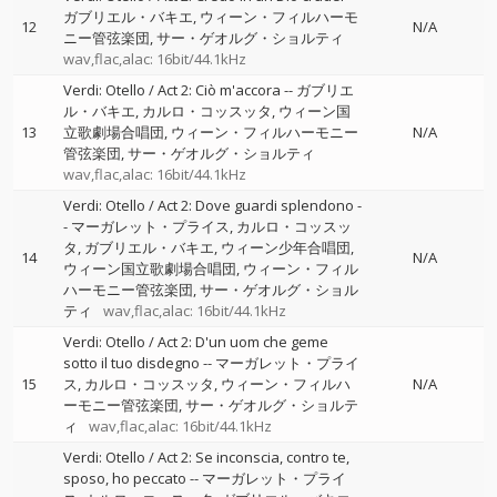
ガブリエル・バキエ
ウィーン・フィルハーモ
12
N/A
ニー管弦楽団
サー・ゲオルグ・ショルティ
wav,flac,alac: 16bit/44.1kHz
Verdi: Otello / Act 2: Ciò m'accora
--
ガブリエ
ル・バキエ
カルロ・コッスッタ
ウィーン国
13
立歌劇場合唱団
ウィーン・フィルハーモニー
N/A
管弦楽団
サー・ゲオルグ・ショルティ
wav,flac,alac: 16bit/44.1kHz
Verdi: Otello / Act 2: Dove guardi splendono
-
-
マーガレット・プライス
カルロ・コッスッ
タ
ガブリエル・バキエ
ウィーン少年合唱団
14
N/A
ウィーン国立歌劇場合唱団
ウィーン・フィル
ハーモニー管弦楽団
サー・ゲオルグ・ショル
ティ
wav,flac,alac: 16bit/44.1kHz
Verdi: Otello / Act 2: D'un uom che geme
sotto il tuo disdegno
--
マーガレット・プライ
15
ス
カルロ・コッスッタ
ウィーン・フィルハ
N/A
ーモニー管弦楽団
サー・ゲオルグ・ショルテ
ィ
wav,flac,alac: 16bit/44.1kHz
Verdi: Otello / Act 2: Se inconscia, contro te,
sposo, ho peccato
--
マーガレット・プライ