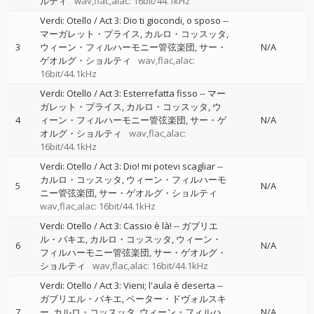
ルティ
wav,flac,alac: 16bit/44.1kHz
Verdi: Otello / Act 3: Dio ti giocondi, o sposo
--
マーガレット・プライス
カルロ・コッスッタ
3
ウィーン・フィルハーモニー管弦楽団
サー・
N/A
ゲオルグ・ショルティ
wav,flac,alac:
16bit/44.1kHz
Verdi: Otello / Act 3: Esterrefatta fisso
--
マー
ガレット・プライス
カルロ・コッスッタ
ウ
4
ィーン・フィルハーモニー管弦楽団
サー・ゲ
N/A
オルグ・ショルティ
wav,flac,alac:
16bit/44.1kHz
Verdi: Otello / Act 3: Dio! mi potevi scagliar
--
カルロ・コッスッタ
ウィーン・フィルハーモ
5
N/A
ニー管弦楽団
サー・ゲオルグ・ショルティ
wav,flac,alac: 16bit/44.1kHz
Verdi: Otello / Act 3: Cassio è là!
--
ガブリエ
ル・バキエ
カルロ・コッスッタ
ウィーン・
6
N/A
フィルハーモニー管弦楽団
サー・ゲオルグ・
ショルティ
wav,flac,alac: 16bit/44.1kHz
Verdi: Otello / Act 3: Vieni; l'aula è deserta
--
ガブリエル・バキエ
ペーター・ドヴォルスキ
7
ー
カルロ・コッスッタ
ウィーン・フィルハ
N/A