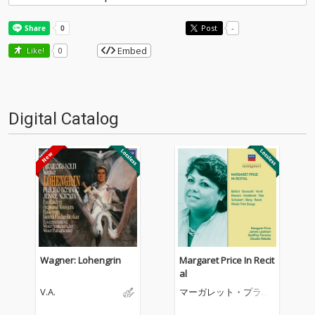
Post
-
Embed
Like!
0
Digital Catalog
Wagner: Lohengrin
Margaret Price In Recit
al
V.A.
マーガレット・プライ
ス