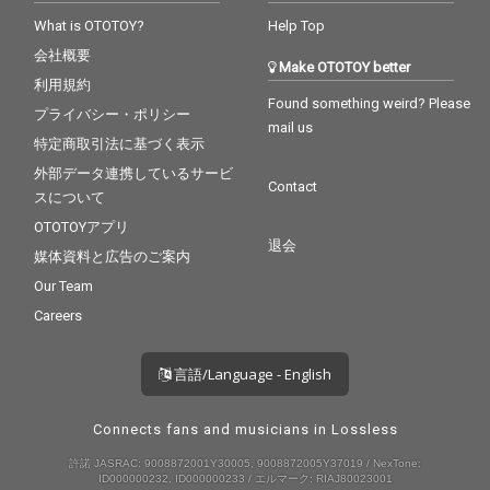
What is OTOTOY?
Help Top
会社概要
Make OTOTOY better
利用規約
Found something weird? Please
プライバシー・ポリシー
mail us
特定商取引法に基づく表示
外部データ連携しているサービ
Contact
スについて
OTOTOYアプリ
退会
媒体資料と広告のご案内
Our Team
Careers
言語/Language - English
Connects fans and musicians in Lossless
許諾 JASRAC: 9008872001Y30005, 9008872005Y37019 / NexTone:
ID000000232, ID000000233 / エルマーク: RIAJ80023001