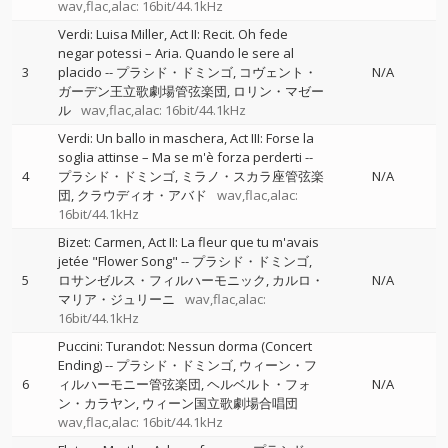
wav,flac,alac: 16bit/44.1kHz
Verdi: Luisa Miller, Act II: Recit. Oh fede
negar potessi – Aria. Quando le sere al
3
placido
--
プラシド・ドミンゴ
コヴェント・
N/A
ガーデン王立歌劇場管弦楽団
ロリン・マゼー
ル
wav,flac,alac: 16bit/44.1kHz
Verdi: Un ballo in maschera, Act III: Forse la
soglia attinse – Ma se m'è forza perderti
--
4
プラシド・ドミンゴ
ミラノ・スカラ座管弦楽
N/A
団
クラウディオ・アバド
wav,flac,alac:
16bit/44.1kHz
Bizet: Carmen, Act II: La fleur que tu m'avais
jetée "Flower Song"
--
プラシド・ドミンゴ
5
ロサンゼルス・フィルハーモニック
カルロ・
N/A
マリア・ジュリーニ
wav,flac,alac:
16bit/44.1kHz
Puccini: Turandot: Nessun dorma (Concert
Ending)
--
プラシド・ドミンゴ
ウィーン・フ
6
ィルハーモニー管弦楽団
ヘルベルト・フォ
N/A
ン・カラヤン
ウィーン国立歌劇場合唱団
wav,flac,alac: 16bit/44.1kHz