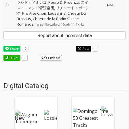
ラシド・ドミンゴ
Pedro Di Proenza
スイ
11
N/A
ス・ロマンド管弦楽団
リチャード・ボニン
グ
Pro Arte Choir, Lausanne
Choeur Du
Brassus
Choeur de la Radio Suisse
Romande
wav,flac,alac: 16bit/44.1kHz
Report about incorrect data
Post
-
Embed
Like!
0
Digital Catalog