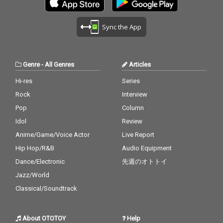
Sync the App
Genre
-
All Genres
Articles
Hi-res
Series
Rock
Interview
Pop
Column
Idol
Review
Anime/Game/Voice Actor
Live Report
Hip Hop/R&B
Audio Equipment
Dance/Electronic
先週のオトトイ
Jazz/World
Classical/Soundtrack
About OTOTOY
Help