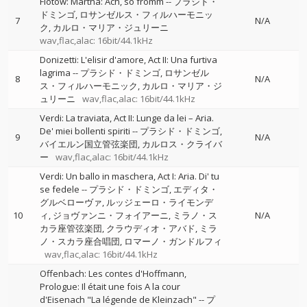
Flotow: Martha: Ach, so fromm
--
プラシド・
ドミンゴ
ロサンゼルス・フィルハーモニッ
7
N/A
ク
カルロ・マリア・ジュリーニ
wav,flac,alac: 16bit/44.1kHz
Donizetti: L'elisir d'amore, Act II: Una furtiva
lagrima
--
プラシド・ドミンゴ
ロサンゼル
8
N/A
ス・フィルハーモニック
カルロ・マリア・ジ
ュリーニ
wav,flac,alac: 16bit/44.1kHz
Verdi: La traviata, Act II: Lunge da lei – Aria.
De' miei bollenti spiriti
--
プラシド・ドミンゴ
9
N/A
バイエルン国立管弦楽団
カルロス・クライバ
ー
wav,flac,alac: 16bit/44.1kHz
Verdi: Un ballo in maschera, Act I: Aria. Di' tu
se fedele
--
プラシド・ドミンゴ
エディタ・
グルベローヴァ
ルッジェーロ・ライモンデ
10
ィ
ジョヴァンニ・フォイアーニ
ミラノ・ス
N/A
カラ座管弦楽団
クラウディオ・アバド
ミラ
ノ・スカラ座合唱団
ロマーノ・ガンドルフィ
wav,flac,alac: 16bit/44.1kHz
Offenbach: Les contes d'Hoffmann,
Prologue: Il était une fois A la cour
d'Eisenach "La légende de Kleinzach"
--
プ