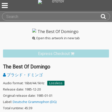
Open this artwork in new tab
Express Checkout
The Best Of Domingo
プラシド・ドミンゴ
Audio format: 16bit/44.1kHz
Lossless
Release date: 1985-12-20
Original release date: 1985-01-01
Label:
Deutsche Grammophon (DG)
Total runtime: 45:39