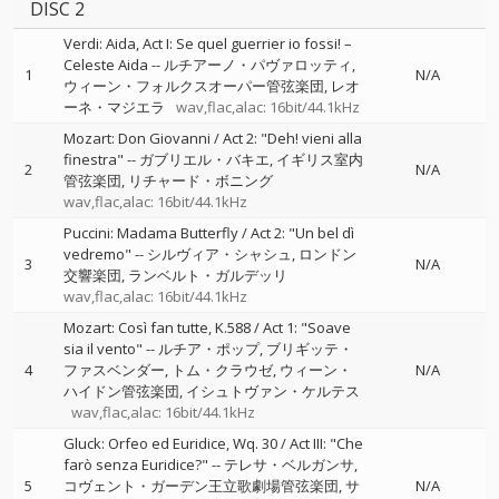
DISC 2
Verdi: Aida, Act I: Se quel guerrier io fossi! –
Celeste Aida
--
ルチアーノ・パヴァロッティ
1
N/A
ウィーン・フォルクスオーパー管弦楽団
レオ
ーネ・マジエラ
wav,flac,alac: 16bit/44.1kHz
Mozart: Don Giovanni / Act 2: "Deh! vieni alla
finestra"
--
ガブリエル・バキエ
イギリス室内
2
N/A
管弦楽団
リチャード・ボニング
wav,flac,alac: 16bit/44.1kHz
Puccini: Madama Butterfly / Act 2: "Un bel dì
vedremo"
--
シルヴィア・シャシュ
ロンドン
3
N/A
交響楽団
ランベルト・ガルデッリ
wav,flac,alac: 16bit/44.1kHz
Mozart: Così fan tutte, K.588 / Act 1: "Soave
sia il vento"
--
ルチア・ポップ
ブリギッテ・
4
ファスベンダー
トム・クラウゼ
ウィーン・
N/A
ハイドン管弦楽団
イシュトヴァン・ケルテス
wav,flac,alac: 16bit/44.1kHz
Gluck: Orfeo ed Euridice, Wq. 30 / Act III: "Che
farò senza Euridice?"
--
テレサ・ベルガンサ
5
コヴェント・ガーデン王立歌劇場管弦楽団
サ
N/A