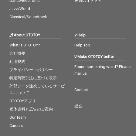
Dance/Electronic
先週のオトトイ
Jazz/World
Classical/Soundtrack
About OTOTOY
Help
What is OTOTOY?
Help Top
会社概要
Make OTOTOY better
利用規約
Found something weird? Please
プライバシー・ポリシー
mail us
特定商取引法に基づく表示
外部データ連携しているサービ
Contact
スについて
OTOTOYアプリ
退会
媒体資料と広告のご案内
Our Team
Careers