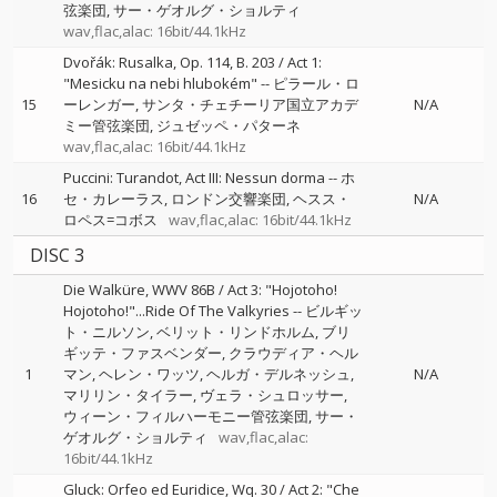
弦楽団
サー・ゲオルグ・ショルティ
wav,flac,alac: 16bit/44.1kHz
Dvořák: Rusalka, Op. 114, B. 203 / Act 1:
"Mesicku na nebi hlubokém"
--
ピラール・ロ
15
ーレンガー
サンタ・チェチーリア国立アカデ
N/A
ミー管弦楽団
ジュゼッペ・パターネ
wav,flac,alac: 16bit/44.1kHz
Puccini: Turandot, Act III: Nessun dorma
--
ホ
16
セ・カレーラス
ロンドン交響楽団
ヘスス・
N/A
ロペス=コボス
wav,flac,alac: 16bit/44.1kHz
DISC 3
Die Walküre, WWV 86B / Act 3: "Hojotoho!
Hojotoho!"...Ride Of The Valkyries
--
ビルギッ
ト・ニルソン
ベリット・リンドホルム
ブリ
ギッテ・ファスベンダー
クラウディア・ヘル
1
マン
ヘレン・ワッツ
ヘルガ・デルネッシュ
N/A
マリリン・タイラー
ヴェラ・シュロッサー
ウィーン・フィルハーモニー管弦楽団
サー・
ゲオルグ・ショルティ
wav,flac,alac:
16bit/44.1kHz
Gluck: Orfeo ed Euridice, Wq. 30 / Act 2: "Che