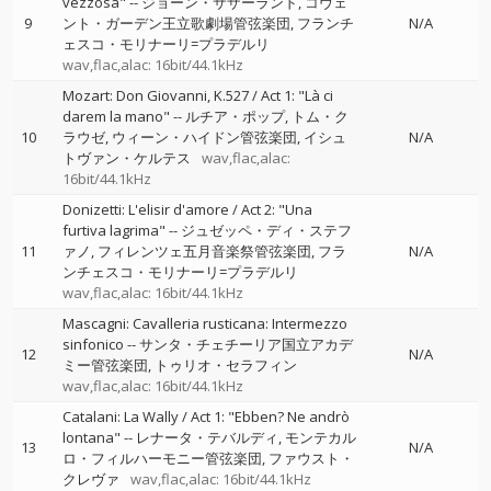
vezzosa"
--
ジョーン・サザーランド
コヴェ
9
ント・ガーデン王立歌劇場管弦楽団
フランチ
N/A
ェスコ・モリナーリ=プラデルリ
wav,flac,alac: 16bit/44.1kHz
Mozart: Don Giovanni, K.527 / Act 1: "Là ci
darem la mano"
--
ルチア・ポップ
トム・ク
10
ラウゼ
ウィーン・ハイドン管弦楽団
イシュ
N/A
トヴァン・ケルテス
wav,flac,alac:
16bit/44.1kHz
Donizetti: L'elisir d'amore / Act 2: "Una
furtiva lagrima"
--
ジュゼッペ・ディ・ステフ
11
ァノ
フィレンツェ五月音楽祭管弦楽団
フラ
N/A
ンチェスコ・モリナーリ=プラデルリ
wav,flac,alac: 16bit/44.1kHz
Mascagni: Cavalleria rusticana: Intermezzo
sinfonico
--
サンタ・チェチーリア国立アカデ
12
N/A
ミー管弦楽団
トゥリオ・セラフィン
wav,flac,alac: 16bit/44.1kHz
Catalani: La Wally / Act 1: "Ebben? Ne andrò
lontana"
--
レナータ・テバルディ
モンテカル
13
N/A
ロ・フィルハーモニー管弦楽団
ファウスト・
クレヴァ
wav,flac,alac: 16bit/44.1kHz