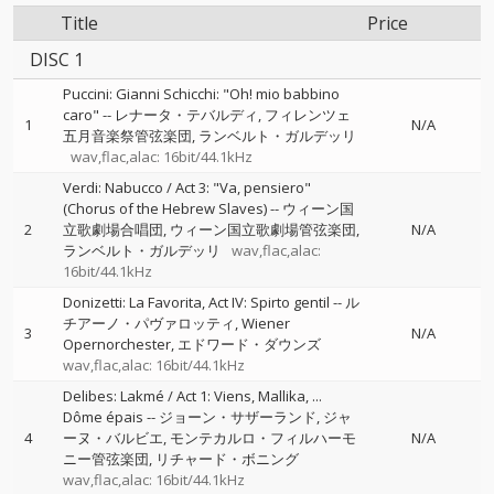
Title
Price
DISC 1
Puccini: Gianni Schicchi: "Oh! mio babbino
caro"
--
レナータ・テバルディ
フィレンツェ
1
N/A
五月音楽祭管弦楽団
ランベルト・ガルデッリ
wav,flac,alac: 16bit/44.1kHz
Verdi: Nabucco / Act 3: "Va, pensiero"
(Chorus of the Hebrew Slaves)
--
ウィーン国
2
立歌劇場合唱団
ウィーン国立歌劇場管弦楽団
N/A
ランベルト・ガルデッリ
wav,flac,alac:
16bit/44.1kHz
Donizetti: La Favorita, Act IV: Spirto gentil
--
ル
チアーノ・パヴァロッティ
Wiener
3
N/A
Opernorchester
エドワード・ダウンズ
wav,flac,alac: 16bit/44.1kHz
Delibes: Lakmé / Act 1: Viens, Mallika, ...
Dôme épais
--
ジョーン・サザーランド
ジャ
4
ーヌ・バルビエ
モンテカルロ・フィルハーモ
N/A
ニー管弦楽団
リチャード・ボニング
wav,flac,alac: 16bit/44.1kHz