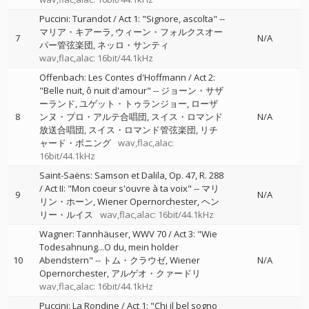
Puccini: Turandot / Act 1: "Signore, ascolta"
--
マリア・キアーラ
ウィーン・フォルクスオー
7
N/A
パー管弦楽団
ネッロ・サンティ
wav,flac,alac: 16bit/44.1kHz
Offenbach: Les Contes d'Hoffmann / Act 2:
"Belle nuit, ô nuit d'amour"
--
ジョーン・サザ
ーランド
ユゲット・トゥランジョー
ローザ
8
ンヌ・プロ・アルテ合唱団
スイス・ロマンド
N/A
放送合唱団
スイス・ロマンド管弦楽団
リチ
ャード・ボニング
wav,flac,alac:
16bit/44.1kHz
Saint-Saëns: Samson et Dalila, Op. 47, R. 288
/ Act II: "Mon coeur s'ouvre à ta voix"
--
マリ
9
N/A
リン・ホーン
Wiener Opernorchester
ヘン
リー・ルイス
wav,flac,alac: 16bit/44.1kHz
Wagner: Tannhäuser, WWV 70 / Act 3: "Wie
Todesahnung...O du, mein holder
10
Abendstern"
--
トム・クラウゼ
Wiener
N/A
Opernorchester
アルゲオ・クァードリ
wav,flac,alac: 16bit/44.1kHz
Puccini: La Rondine / Act 1: "Chi il bel sogno