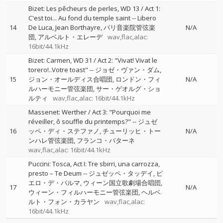
Bizet: Les pêcheurs de perles, WD 13 / Act 1:
C'est toi... Au fond du temple saint
--
Libero
14
De Luca
Jean Borthayre
パリ音楽院管弦楽
N/A
団
アルベルト・エレーデ
wav,flac,alac:
16bit/44.1kHz
Bizet: Carmen, WD 31 / Act 2: "Vivat! Vivat le
torero!..Votre toast"
--
ジョゼ・ヴァン・ダム
15
ジョン・オールディス合唱団
ロンドン・フィ
N/A
ルハーモニー管弦楽団
サー・ゲオルグ・ショ
ルティ
wav,flac,alac: 16bit/44.1kHz
Massenet: Werther / Act 3: "Pourquoi me
réveiller, ô souffle du printemps?"
--
ジュゼ
16
ッペ・ディ・ステファノ
チューリッヒ・トー
N/A
ンハレ管弦楽団
フランコ・パターネ
wav,flac,alac: 16bit/44.1kHz
Puccini: Tosca, Act I: Tre sbirri, una carrozza,
presto – Te Deum
--
ジュゼッペ・タッデイ
ピ
エロ・デ・パルマ
ウィーン国立歌劇場合唱団
17
N/A
ウィーン・フィルハーモニー管弦楽団
ヘルベ
ルト・フォン・カラヤン
wav,flac,alac:
16bit/44.1kHz