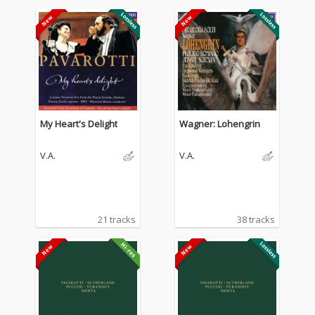
My Heart's Delight
Wagner: Lohengrin
V.A.
V.A.
21 tracks
38 tracks