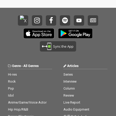
Sync the App
Genre
-
All Genres
Articles
Hi-res
Series
Rock
Interview
Pop
Column
Idol
Review
Anime/Game/Voice Actor
Live Report
Hip Hop/R&B
Audio Equipment