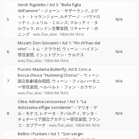
Verdi: Rigoletto / Act 3: "Bella figlia
dell'amore"
--
ジョーン・サザーランド
ユゲ
ット・トゥランジョー
ルチアーノ・パヴァロ
5
N/A
ッティ
シェリル・ミルンズ
マルッティ・タ
ルヴェラ
ロンドン交響楽団
リチャード・ボ
ニング
wav,flac,alac: 16bit/44.1kHz
Mozart: Don Giovanni / Act 1: "Fin ch'han dal
vino"
--
トム・クラウゼ
ウィーン・ハイドン
6
N/A
管弦楽団
イシュトヴァン・ケルテス
wav,flac,alac: 16bit/44.1kHz
Puccini: Madama Butterfly, Act II: Coro a
bocca chiusa "Humming Chorus"
--
ウィーン
7
国立歌劇場合唱団
ウィーン・フィルハーモニ
N/A
ー管弦楽団
ヘルベルト・フォン・カラヤン
wav,flac,alac: 16bit/44.1kHz
Cilea: Adriana Lecouvreur / Act 1: "La
dolcissima effigie sorridente"
--
マリオ・デ
8
ル・モナコ
レナータ・テバルディ
サンタ・
N/A
チェチーリア国立アカデミー管弦楽団
フラン
コ・カプアーナ
wav,flac,alac: 16bit/44.1kHz
Bellini: I Puritani / Act 1: "Son vergin