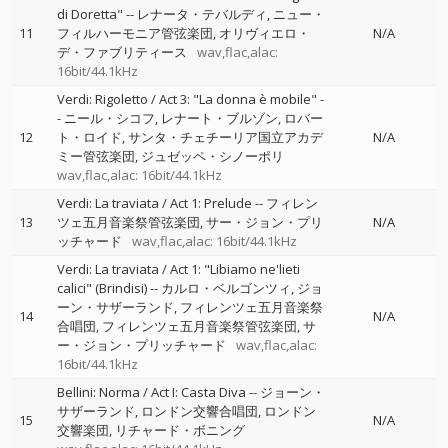
di Doretta"
--
レナータ・テバルディ
ニュー・
11
フィルハーモニア管弦楽団
オリヴィエロ・
N/A
デ・ファブリティース
wav,flac,alac:
16bit/44.1kHz
Verdi: Rigoletto / Act 3: "La donna è mobile"
-
-
ニール・シコフ
レナート・ブルゾン
ロバー
12
ト・ロイド
サンタ・チェチーリア国立アカデ
N/A
ミー管弦楽団
ジュゼッペ・シノーポリ
wav,flac,alac: 16bit/44.1kHz
Verdi: La traviata / Act 1: Prelude
--
フィレン
13
ツェ五月音楽祭管弦楽団
サー・ジョン・プリ
N/A
ッチャード
wav,flac,alac: 16bit/44.1kHz
Verdi: La traviata / Act 1: "Libiamo ne'lieti
calici" (Brindisi)
--
カルロ・ベルゴンツィ
ジョ
ーン・サザーランド
フィレンツェ五月音楽祭
14
N/A
合唱団
フィレンツェ五月音楽祭管弦楽団
サ
ー・ジョン・プリッチャード
wav,flac,alac:
16bit/44.1kHz
Bellini: Norma / Act I: Casta Diva
--
ジョーン・
サザーランド
ロンドン交響合唱団
ロンドン
15
N/A
交響楽団
リチャード・ボニング