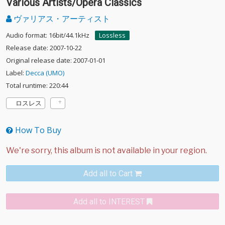
Various Artists/Opera Classics
ヴァリアス・アーティスト
Audio format: 16bit/44.1kHz
Lossless
Release date: 2007-10-22
Original release date: 2007-01-01
Label:
Decca (UMO)
Total runtime: 220:44
ロスレス
How To Buy
Add all to Cart
Add all to INTEREST