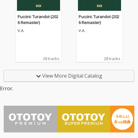
Puccini: Turandot (202
Puccini: Turandot (202
6 Remaster)
6 Remaster)
V.A.
V.A.
28 tracks
28 tracks
View More Digital Catalog
Error.