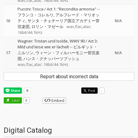
wav,flac,alac: 16bit/44.1kHz
Puccini: Tosca / Act 1: "Recondita armonia"
--
フランコ・コレルリ
アルフレード・マリオッ
16
ティ
サンタ・チェチーリア国立アカデミー管
N/A
弦楽団
ロリン・マゼール
wav,flac,alac:
16bit/44.1kHz
Wagner: Tristan und Isolde, WWV 90 / Act 3:
Mild und leise wie er lächelt
--
ビルギット・
17
ニルソン
ウィーン・フィルハーモニー管弦楽
N/A
団
ハンス・クナッパーツブッシュ
wav,flac,alac: 16bit/44.1kHz
Report about incorrect data
Post
-
Embed
Like!
0
Digital Catalog