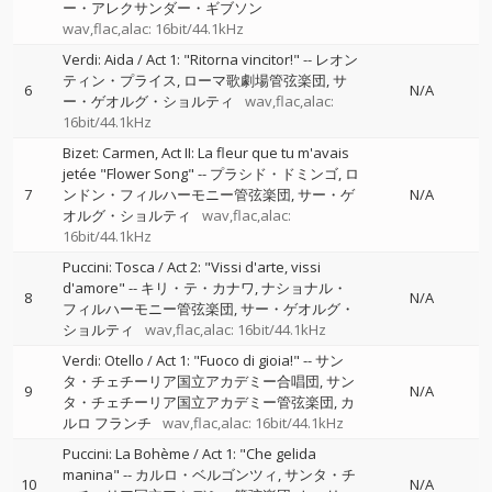
ー・アレクサンダー・ギブソン
wav,flac,alac: 16bit/44.1kHz
Verdi: Aida / Act 1: "Ritorna vincitor!"
--
レオン
ティン・プライス
ローマ歌劇場管弦楽団
サ
6
N/A
ー・ゲオルグ・ショルティ
wav,flac,alac:
16bit/44.1kHz
Bizet: Carmen, Act II: La fleur que tu m'avais
jetée "Flower Song"
--
プラシド・ドミンゴ
ロ
7
ンドン・フィルハーモニー管弦楽団
サー・ゲ
N/A
オルグ・ショルティ
wav,flac,alac:
16bit/44.1kHz
Puccini: Tosca / Act 2: "Vissi d'arte, vissi
d'amore"
--
キリ・テ・カナワ
ナショナル・
8
N/A
フィルハーモニー管弦楽団
サー・ゲオルグ・
ショルティ
wav,flac,alac: 16bit/44.1kHz
Verdi: Otello / Act 1: "Fuoco di gioia!"
--
サン
タ・チェチーリア国立アカデミー合唱団
サン
9
N/A
タ・チェチーリア国立アカデミー管弦楽団
カ
ルロ フランチ
wav,flac,alac: 16bit/44.1kHz
Puccini: La Bohème / Act 1: "Che gelida
manina"
--
カルロ・ベルゴンツィ
サンタ・チ
10
N/A