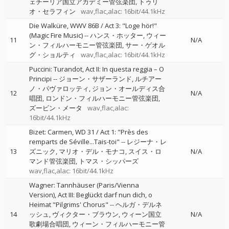
ェチーリア国立アカデミー管弦楽団
トゥリ
オ・セラフィン
wav,flac,alac: 16bit/44.1kHz
Die Walküre, WWV 86B / Act 3: "Loge hör!"
(Magic Fire Music)
--
ハンス・ホッター
ウィー
11
N/A
ン・フィルハーモニー管弦楽団
サー・ゲオル
グ・ショルティ
wav,flac,alac: 16bit/44.1kHz
Puccini: Turandot, Act II: In questa reggia – O
Principi
--
ジョーン・サザーランド
ルチアー
ノ・パヴァロッティ
ジョン・オールディス合
12
N/A
唱団
ロンドン・フィルハーモニー管弦楽団
ズービン・メータ
wav,flac,alac:
16bit/44.1kHz
Bizet: Carmen, WD 31 / Act 1: "Près des
remparts de Séville...Tais-toi"
--
レジーナ・レ
13
ズニック
マリオ・デル・モナコ
スイス・ロ
N/A
マンド管弦楽団
トマス・シッパーズ
wav,flac,alac: 16bit/44.1kHz
Wagner: Tannhäuser (Paris/Vienna
Version), Act III: Beglückt darf nun dich, o
Heimat "Pilgrims' Chorus"
--
ヘルガ・デルネ
14
ッシュ
ヴィクター・ブラウン
ウィーン国立
N/A
歌劇場合唱団
ウィーン・フィルハーモニー管