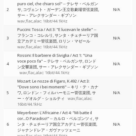
puro ciel, che chiaro sol"
--
テレサ・ベルガン
2
サ
コヴェント・ガーデン王立歌劇場管弦楽団
N/A
サー・アレクサンダー・ギブソン
wav,flac,alac: 16bit/44.1kHz
Puccini: Tosca / Act 3: "E lucevan le stelle"
--
フランコ・コレルリ
サンタ・チェチーリア国
3
N/A
立アカデミー管弦楽団
ロリン・マゼール
wav,flac,alac: 16bit/44.1kHz
Rossini: Il barbiere di Siviglia / Act 1: "Una
voce poco fa"
--
テレサ・ベルガンサ
ロンド
4
N/A
ン交響楽団
サー・アレクサンダー・ギブソン
wav,flac,alac: 16bit/44.1kHz
Mozart: Le nozze di Figaro, K.492 / Act 3:
"Dove sono i bei momenti"
--
キリ・テ・カナ
5
ワ
ロンドン・フィルハーモニー管弦楽団
サ
N/A
ー・ゲオルグ・ショルティ
wav,flac,alac:
16bit/44.1kHz
Meyerbeer: L'Africaine / Act 4: "Mi batte il
cor...O Paradiso!"
--
カルロ・ベルゴンツィ
サ
6
ンタ・チェチーリア国立アカデミー管弦楽団
N/A
ジャナンドレア・ガヴァッツェーニ
wav,flac,alac: 16bit/44.1kHz