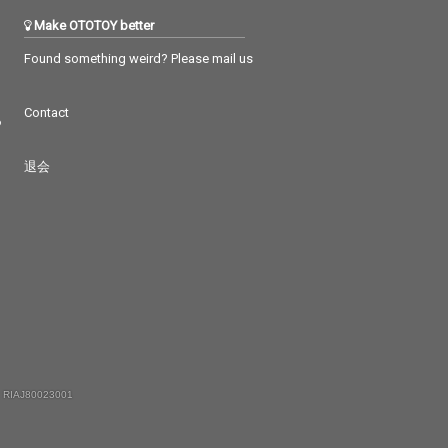
Make OTOTOY better
Found something weird? Please mail us
Contact
つ
退会
 RIAJ80023001