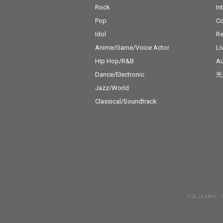
Rock
In
Pop
C
Idol
Re
Anime/Game/Voice Actor
Li
Hip Hop/R&B
Au
Dance/Electronic
先
Jazz/World
Classical/Soundtrack
許諾 JASRAC: 9