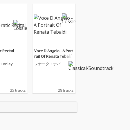
c Recital
Voce D'Angelo - A Port
rait Of Renata Tebaldi
 Conley
レナータ・テバル
ディ
25 tracks
28 tracks