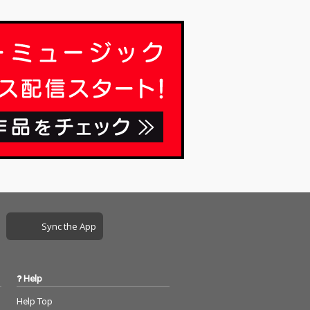
Sync the App
Help
Help Top