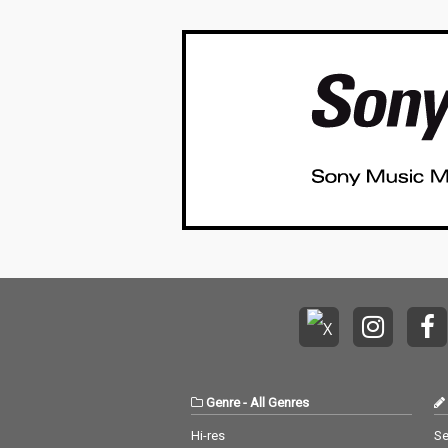
Genre
-
All Genres
Hi-res
Se