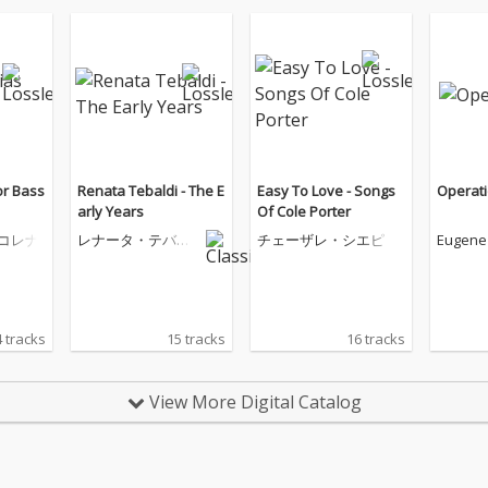
or Bass
Renata Tebaldi - The E
Easy To Love - Songs
Operati
arly Years
Of Cole Porter
コレナ
レナータ・テバル
チェーザレ・シエピ
Eugene
ディ
 tracks
15 tracks
16 tracks
View More Digital Catalog