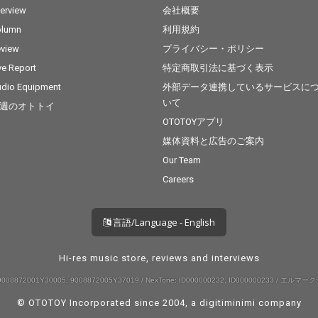
terview
会社概要
olumn
利用規約
view
プライバシー・ポリシー
ve Report
特定商取引法に基づく表示
dio Equipment
外部データ連携しているサービスに
いて
週のオトトイ
OTOTOYアプリ
媒体資料と広告のご案内
Our Team
Careers
言語/Language - English
Hi-res music store, reviews and interviews
008872001Y30005, 9008872005Y37019 / NexTone: ID000000232, ID000000233 / エルマーク:
© OTOTOY Incorporated since 2004, a
digitiminimi
company