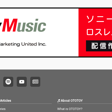
Articles
About OTOTOY
ries
What is OTOTOY?