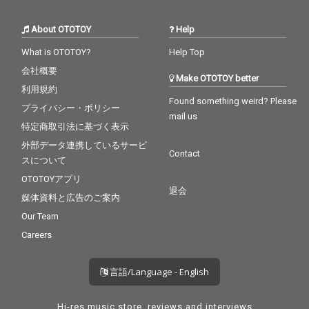
About OTOTOY
Help
What is OTOTOY?
Help Top
会社概要
Make OTOTOY better
利用規約
Found something weird? Please
プライバシー・ポリシー
mail us
特定商取引法に基づく表示
外部データ連携しているサービ
Contact
スについて
OTOTOYアプリ
退会
媒体資料と広告のご案内
Our Team
Careers
言語/Language - English
Hi-res music store, reviews and interviews