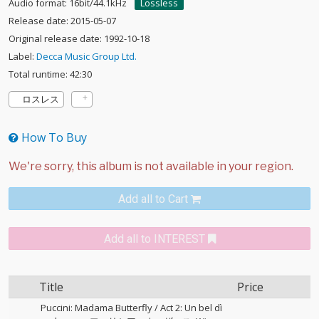
Audio format: 16bit/44.1kHz
Lossless
Release date: 2015-05-07
Original release date: 1992-10-18
Label:
Decca Music Group Ltd.
Total runtime: 42:30
ロスレス
How To Buy
Add all to Cart
Add all to INTEREST
Title
Price
Puccini: Madama Butterfly / Act 2: Un bel dì