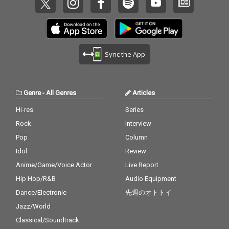
Sync the App
Genre
-
All Genres
Articles
Hi-res
Series
Rock
Interview
Pop
Column
Idol
Review
Anime/Game/Voice Actor
Live Report
Hip Hop/R&B
Audio Equipment
Dance/Electronic
先週のオトトイ
Jazz/World
Classical/Soundtrack