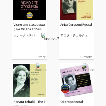
Vicino a te s'acquesta
Anita Cerquetti Recital
(Live On The Ed Sulliva
n Show, March 10, 195
レナータ・テバル
アニタ・チェルクェッ
7)
ディ
ティ
1 track
10 tracks
Renata Tebaldi - The E
Operatic Recital