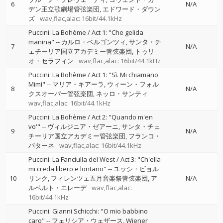
6
N/A
デン王立歌劇場管弦楽団
エドワード・ダウン
ズ
wav,flac,alac: 16bit/44.1kHz
Puccini: La Bohème / Act 1: "Che gelida
manina"
--
カルロ・ベルゴンツィ
サンタ・チ
7
N/A
ェチーリア国立アカデミー管弦楽団
トゥリ
オ・セラフィン
wav,flac,alac: 16bit/44.1kHz
Puccini: La Bohème / Act 1: "Sì. Mi chiamano
Mimì"
--
マリア・キアーラ
ウィーン・フォル
8
N/A
クスオーパー管弦楽団
ネッロ・サンティ
wav,flac,alac: 16bit/44.1kHz
Puccini: La Bohème / Act 2: "Quando m'en
vo'"
--
ヴィルジニア・ゼアーニ
サンタ・チェ
9
N/A
チーリア国立アカデミー管弦楽団
フランコ・
パターネ
wav,flac,alac: 16bit/44.1kHz
Puccini: La Fanciulla del West / Act 3: "Ch'ella
mi creda libero e lontano"
--
ユッシ・ビョル
10
リンク
フィレンツェ五月音楽祭管弦楽団
ア
N/A
ルベルト・エレーデ
wav,flac,alac:
16bit/44.1kHz
Puccini: Gianni Schicchi: "O mio babbino
caro"
--
フェリシア・ウェザース
Wiener