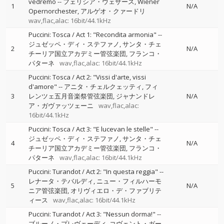
vedremo
--
フェリシア・ウェザース
Wiener
1
N/A
Opernorchester
アルゲオ・クァードリ
wav,flac,alac: 16bit/44.1kHz
Puccini: Tosca / Act 1: "Recondita armonia"
--
ジュゼッペ・ディ・ステファノ
サンタ・チェ
2
N/A
チーリア国立アカデミー管弦楽団
フランコ・
パターネ
wav,flac,alac: 16bit/44.1kHz
Puccini: Tosca / Act 2: "Vissi d'arte, vissi
d'amore"
--
アニタ・チェルクェッティ
フィ
3
レンツェ五月音楽祭管弦楽団
ジャナンドレ
N/A
ア・ガヴァッツェーニ
wav,flac,alac:
16bit/44.1kHz
Puccini: Tosca / Act 3: "E lucevan le stelle"
--
ジュゼッペ・ディ・ステファノ
サンタ・チェ
4
N/A
チーリア国立アカデミー管弦楽団
フランコ・
パターネ
wav,flac,alac: 16bit/44.1kHz
Puccini: Turandot / Act 2: "In questa reggia"
--
レナータ・テバルディ
ニュー・フィルハーモ
5
N/A
ニア管弦楽団
オリヴィエロ・デ・ファブリテ
ィース
wav,flac,alac: 16bit/44.1kHz
Puccini: Turandot / Act 3: "Nessun dorma!"
--
ブルーノ・プレヴェーディ
コヴェント・ガー