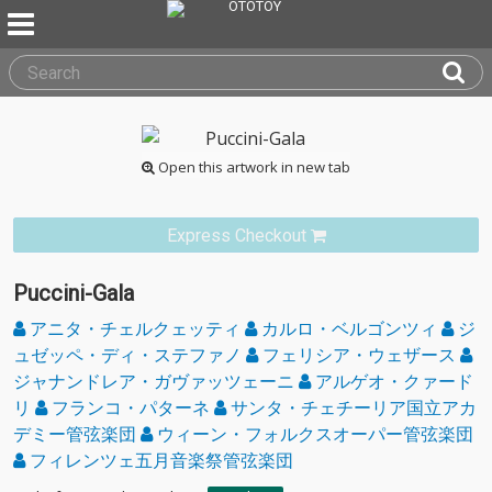
Open this artwork in new tab
Express Checkout
Puccini-Gala
アニタ・チェルクェッティ
カルロ・ベルゴンツィ
ジ
ュゼッペ・ディ・ステファノ
フェリシア・ウェザース
ジャナンドレア・ガヴァッツェーニ
アルゲオ・クァード
リ
フランコ・パターネ
サンタ・チェチーリア国立アカ
デミー管弦楽団
ウィーン・フォルクスオーパー管弦楽団
フィレンツェ五月音楽祭管弦楽団