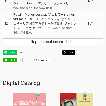
11
N/A
Opernorchester
アルゲオ・クァードリ
wav,flac,alac: 16bit/44.1kHz
Puccini: Manon Lescaut / Act 1: "Donna non
vidi mai"
--
カルロ・ベルゴンツィ
サンタ・チ
12
ェチーリア国立アカデミー管弦楽団
ジャナン
N/A
ドレア・ガヴァッツェーニ
wav,flac,alac:
16bit/44.1kHz
Report about incorrect data
Post
-
Embed
Like!
0
Digital Catalog