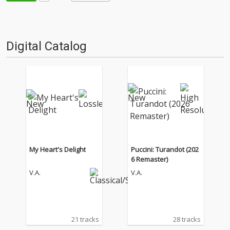
Digital Catalog
My Heart's Delight
Puccini: Turandot (202
6 Remaster)
V.A.
V.A.
21 tracks
28 tracks