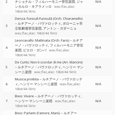
2
ナショナル・フィルハーモニー管弦楽団
ジャ
N/A
ンカルロ・キアラメッロ
wav,flac,alac:
16bit/44.1kHz
Denza: Funiculì-Funiculà (Orch. Chiaramello)
--
ルチアーノ・パヴァロッティ
ボローニャ市
3
N/A
立歌劇場管弦楽団
アントン・ガダーニョ
wav,flac,alac: 16bit/44.1kHz
Leoncavallo: Mattinata (Orch. Faris)
--
ルチア
ーノ・パヴァロッティ
フィルハーモニア管弦
4
N/A
楽団
ピエロ・ガンバ
wav,flac,alac:
16bit/44.1kHz
De Curtis: Non ti scordar di me (Arr. Mancini)
5
--
ルチアーノ・パヴァロッティ
ヘンリー マン
N/A
シーニ楽団
wav,flac,alac: 16bit/44.1kHz
Musica proibita
--
ルチアーノ・パヴァロッテ
6
ィ
ヘンリー マンシーニ楽団
wav,flac,alac:
N/A
16bit/44.1kHz
Bixio: Vivere
--
ルチアーノ・パヴァロッティ
7
ヘンリー マンシーニ楽団
wav,flac,alac:
N/A
16bit/44.1kHz
Bixio: Parlami d'amore, Mariù
--
ルチアー