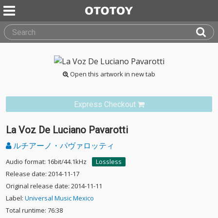
Open this artwork in new tab
Express Checkout
La Voz De Luciano Pavarotti
ルチアーノ・パヴァロッティ
Audio format: 16bit/44.1kHz
Lossless
Release date: 2014-11-17
Original release date: 2014-11-11
Label:
Universal Music Mexico
Total runtime: 76:38