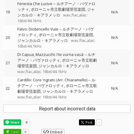
Fenesta Che Lucive
--
ルチアーノ・パヴァロ
ッティ
ボローニャ市立歌劇場管弦楽団
ジャ
19
N/A
ンカルロ・キアラメッロ
wav,flac,alac:
16bit/44.1kHz
Falvo: Dicitencello Vuie
--
ルチアーノ・パヴ
ァロッティ
ボローニャ市立歌劇場管弦楽団
20
N/A
ジャンカルロ・キアラメッロ
wav,flac,alac:
16bit/44.1kHz
Di Capua, Mazzucchi: I'te vurria vasà
--
ルチ
アーノ・パヴァロッティ
ボローニャ市立歌劇
21
N/A
場管弦楽団
ジャンカルロ・キアラメッロ
wav,flac,alac: 16bit/44.1kHz
Cardillo: Core 'ngrato (Arr. Chiaramello)
--
ル
チアーノ・パヴァロッティ
ボローニャ市立歌
22
N/A
劇場管弦楽団
ジャンカルロ・キアラメッロ
wav,flac,alac: 16bit/44.1kHz
Report about incorrect data
Post
-
Embed
Like!
0