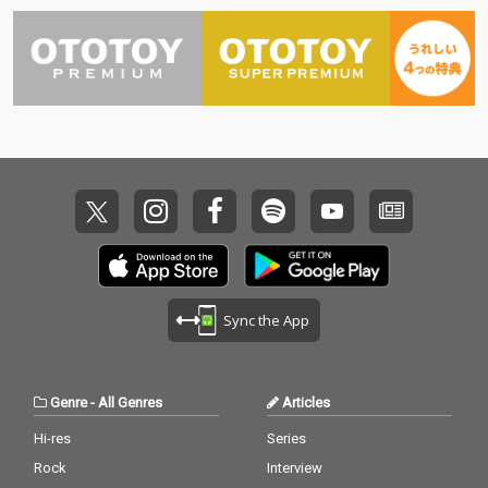
Sync the App
Genre
-
All Genres
Articles
Hi-res
Series
Rock
Interview