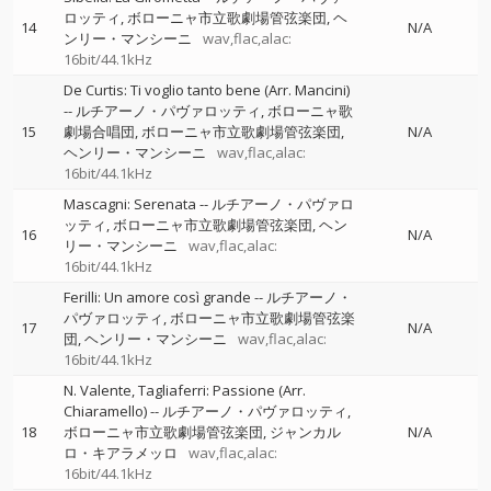
ロッティ
ボローニャ市立歌劇場管弦楽団
ヘ
14
N/A
ンリー・マンシーニ
wav,flac,alac:
16bit/44.1kHz
De Curtis: Ti voglio tanto bene (Arr. Mancini)
--
ルチアーノ・パヴァロッティ
ボローニャ歌
15
劇場合唱団
ボローニャ市立歌劇場管弦楽団
N/A
ヘンリー・マンシーニ
wav,flac,alac:
16bit/44.1kHz
Mascagni: Serenata
--
ルチアーノ・パヴァロ
ッティ
ボローニャ市立歌劇場管弦楽団
ヘン
16
N/A
リー・マンシーニ
wav,flac,alac:
16bit/44.1kHz
Ferilli: Un amore così grande
--
ルチアーノ・
パヴァロッティ
ボローニャ市立歌劇場管弦楽
17
N/A
団
ヘンリー・マンシーニ
wav,flac,alac:
16bit/44.1kHz
N. Valente, Tagliaferri: Passione (Arr.
Chiaramello)
--
ルチアーノ・パヴァロッティ
18
ボローニャ市立歌劇場管弦楽団
ジャンカル
N/A
ロ・キアラメッロ
wav,flac,alac:
16bit/44.1kHz