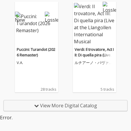
Puccini: Turandot (202
Verdi: Il trovatore, Act I
6 Remaster)
II: Di quella pira (Live a
t the Llangollen Intern
V.A.
ルチアーノ・パヴァロ
ational Musical Eisted
ッティ
dfod, 1995)
28 tracks
5 tracks
View More Digital Catalog
Error.