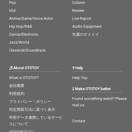
Pop
Column
Idol
Review
Anime/Game/Voice Actor
Live Report
Hip Hop/R&B
Audio Equipment
Dance/Electronic
先週のオトトイ
Jazz/World
Classical/Soundtrack
About OTOTOY
Help
What is OTOTOY?
Help Top
会社概要
Make OTOTOY better
利用規約
Found something weird? Please
プライバシー・ポリシー
mail us
特定商取引法に基づく表示
外部データ連携しているサービ
Contact
スについて
OTOTOYアプリ