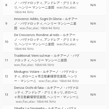
ノ・パヴァロッティ
アンドレア・グリミネッ
8
N/A
リ
ヘンリー マンシーニ楽団
wav,flac,alac:
16bit/44.1kHz
Innocenzi: Addio, Sogni Di Gloria
--
ルチアー
9
ノ・パヴァロッティ
ヘンリー マンシーニ楽
N/A
団
wav,flac,alac: 16bit/44.1kHz
De Crescenzo: Rondine al nido
--
ルチアー
ノ・パヴァロッティ
アンドレア・グリミネッ
10
N/A
リ
ヘンリー マンシーニ楽団
wav,flac,alac:
16bit/44.1kHz
Traditional: Vieni sul mar
--
ルチアーノ・パヴ
11
ァロッティ
ヘンリー マンシーニ楽団
N/A
wav,flac,alac: 16bit/44.1kHz
Modugno: Volare
--
ルチアーノ・パヴァロッ
12
ティ
ボローニャ市立歌劇場管弦楽団
ヘンリ
N/A
ー・マンシーニ
wav,flac,alac: 16bit/44.1kHz
Denza: Occhi di fata
--
ルチアーノ・パヴァロ
ッティ
アンドレア・グリミネッリ
ボローニ
13
N/A
ャ市立歌劇場管弦楽団
ヘンリー・マンシーニ
wav,flac,alac: 16bit/44.1kHz
Sibella: La Girometta
--
ルチアーノ・パヴァ