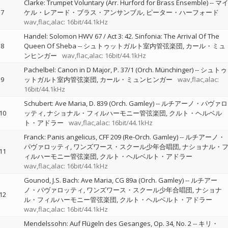
Clarke: Trumpet Voluntary (Arr. Hurford for Brass Ensemble)
--
マ
7
ケル・レアード・ブラス・アンサンブル
ピーター・ハーフォード
wav,flac,alac: 16bit/44.1kHz
Handel: Solomon HWV 67 / Act 3: 42. Sinfonia: The Arrival Of The
8
Queen Of Sheba
--
シュトゥットガルト室内管弦楽団
カール・ミュ
ンヒンガー
wav,flac,alac: 16bit/44.1kHz
Pachelbel: Canon in D Major, P. 37/1 (Orch. Münchinger)
--
シュトゥ
9
ットガルト室内管弦楽団
カール・ミュンヒンガー
wav,flac,alac:
16bit/44.1kHz
Schubert: Ave Maria, D. 839 (Orch. Gamley)
--
ルチアーノ・パヴァロ
10
ッティ
ナショナル・フィルハーモニー管弦楽団
クルト・ヘルベル
ト・アドラー
wav,flac,alac: 16bit/44.1kHz
Franck: Panis angelicus, CFF 209 (Re-Orch. Gamley)
--
ルチアーノ・
パヴァロッティ
ワンズワース・スクール少年合唱団
ナショナル・
11
ィルハーモニー管弦楽団
クルト・ヘルベルト・アドラー
wav,flac,alac: 16bit/44.1kHz
Gounod, J.S. Bach: Ave Maria, CG 89a (Orch. Gamley)
--
ルチアー
ノ・パヴァロッティ
ワンズワース・スクール少年合唱団
ナショナ
12
ル・フィルハーモニー管弦楽団
クルト・ヘルベルト・アドラー
wav,flac,alac: 16bit/44.1kHz
Mendelssohn: Auf Flügeln des Gesanges, Op. 34, No. 2
--
キリ・