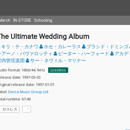
Merch
IN-STORE
Schooling
The Ultimate Wedding Album
キリ・テ・カナワ
ホセ・カレーラス
プラシド・ドミンゴ
チアーノ・パヴァロッティ
ピーター・ハーフォード
アカデ
室内管弦楽団
サー・ネヴィル・マリナー
udio format: 16bit/44.1kHz
Lossless
elease date: 1997-03-03
riginal release date: 1997-01-01
abel:
Decca Music Group Ltd.
otal runtime: 67:46
ロスレス