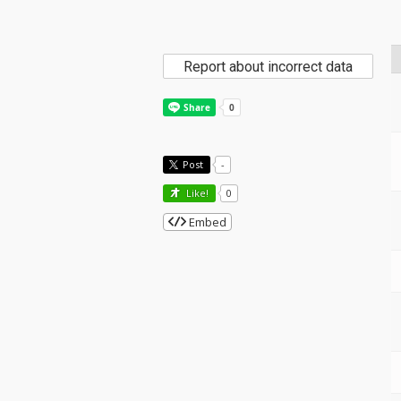
Report about incorrect data
Post
-
Like!
0
Embed