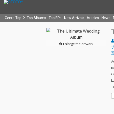
Genre Top
Top Albums
Top EPs
New Arrivals
Articles
News
Enlarge the artwork
A
R
O
L
T