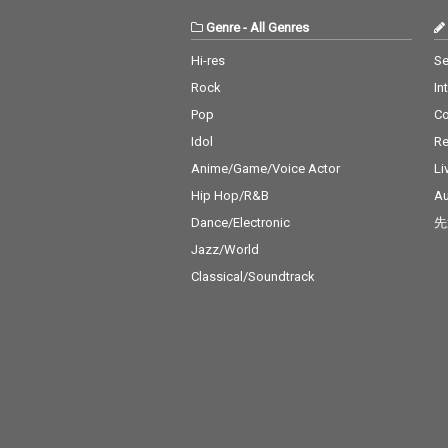
Genre
-
All Genres
Hi-res
Se
Rock
In
Pop
C
Idol
Re
Anime/Game/Voice Actor
Li
Hip Hop/R&B
Au
Dance/Electronic
先
Jazz/World
Classical/Soundtrack