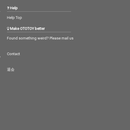
Help
Help Top
Make OTOTOY better
Found something weird? Please mail us
Contact
つ
退会