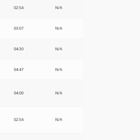
イ
02:54
N/A
03:07
N/A
04:30
N/A
04:47
N/A
フ
04:00
N/A
02:54
N/A