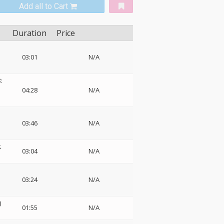
Add all to Cart
Duration
Price
03:01
N/A
:
04:28
N/A
ト
03:46
N/A
ス
03:04
N/A
03:24
N/A
)
01:55
N/A