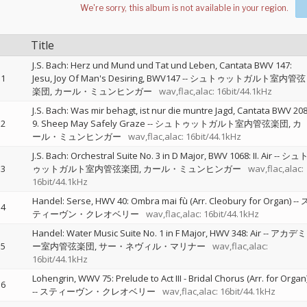
Title
J.S. Bach: Herz und Mund und Tat und Leben, Cantata BWV 147:
1
Jesu, Joy Of Man's Desiring, BWV147
--
シュトゥットガルト室内管弦
楽団
カール・ミュンヒンガー
wav,flac,alac: 16bit/44.1kHz
J.S. Bach: Was mir behagt, ist nur die muntre Jagd, Cantata BWV 208
2
9. Sheep May Safely Graze
--
シュトゥットガルト室内管弦楽団
カ
ール・ミュンヒンガー
wav,flac,alac: 16bit/44.1kHz
J.S. Bach: Orchestral Suite No. 3 in D Major, BWV 1068: II. Air
--
シュ
3
ゥットガルト室内管弦楽団
カール・ミュンヒンガー
wav,flac,alac:
16bit/44.1kHz
Handel: Serse, HWV 40: Ombra mai fù (Arr. Cleobury for Organ)
--
4
ティーヴン・クレオベリー
wav,flac,alac: 16bit/44.1kHz
Handel: Water Music Suite No. 1 in F Major, HWV 348: Air
--
アカデミ
5
ー室内管弦楽団
サー・ネヴィル・マリナー
wav,flac,alac:
16bit/44.1kHz
Lohengrin, WWV 75: Prelude to Act III - Bridal Chorus (Arr. for Organ
6
--
スティーヴン・クレオベリー
wav,flac,alac: 16bit/44.1kHz