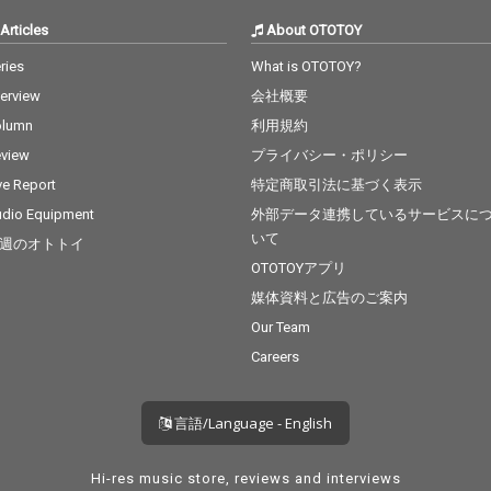
Articles
About OTOTOY
ries
What is OTOTOY?
terview
会社概要
olumn
利用規約
view
プライバシー・ポリシー
ve Report
特定商取引法に基づく表示
dio Equipment
外部データ連携しているサービスに
いて
週のオトトイ
OTOTOYアプリ
媒体資料と広告のご案内
Our Team
Careers
言語/Language - English
Hi-res music store, reviews and interviews