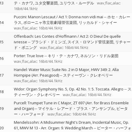
13
テ・カナワ
ユタ交響楽団
ユリウス・ルーデル
wav,flac,alac:
16bit/44.1kHz
Puccini: Manon Lescaut / Act 1: Donna non vidi mai
--
ホセ・カレー
14
ラス
ボローニャ市立歌劇場管弦楽団
リッカルド・シャイー
wav,flac,alac: 16bit/44.1kHz
Offenbach: Les Contes d'Hoffmann / Act 2: O Dieu! De quelle
15
ivresse
--
プラシド・ドミンゴ
スイス・ロマンド管弦楽団
リチャー
ド・ボニング
wav,flac,alac: 16bit/44.1kHz
Porter: True love
--
キリ・テ・カナワ
ネルソン・リドル楽団
16
wav,flac,alac: 16bit/44.1kHz
Handel: Water Music Suite No. 2 in D Major, HWV 349: 2. Alla
17
Hornpipe (Arr. Peasgood)
--
スティーヴン・クレオベリー
wav,flac,alac: 16bit/44.1kHz
Widor: Organ Symphony No. 5, Op. 42 No. 1: 5. Toccata. Allegro
--
ス
18
ティーヴン・クレオベリー
wav,flac,alac: 16bit/44.1kHz
Purcell: Trumpet Tune in C Major, ZT 697 (Arr. for Brass Ensemble
19
and Organ)
--
マイケル・レアード・ブラス・アンサンブル
ピータ
ー・ハーフォード
wav,flac,alac: 16bit/44.1kHz
Mendelssohn: A Midsummer Night's Dream, Incidental Music, Op.
20
61, MWV M 13 - Arr. Organ: 9. Wedding March
--
ピーター・ハーフォ