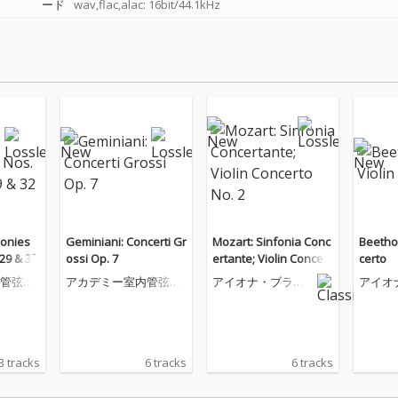
ード
wav,flac,alac: 16bit/44.1kHz
onies
Geminiani: Concerti Gr
Mozart: Sinfonia Conc
Beetho
 29 & 32
ossi Op. 7
ertante; Violin Concert
certo
o No. 2
管弦楽
アカデミー室内管弦楽
アイオナ・ブラウ
アイオ
団
ン
ン
3 tracks
6 tracks
6 tracks