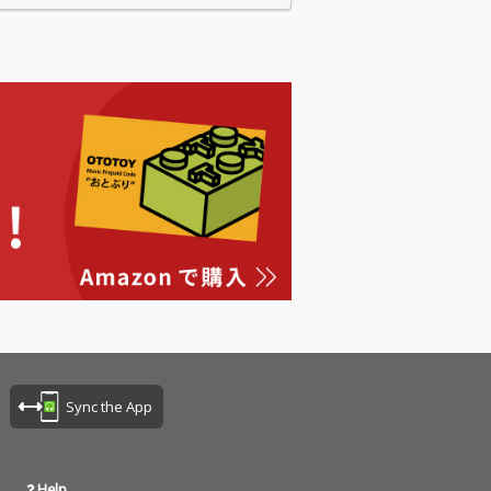
Sync the App
Help