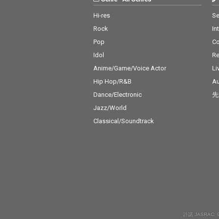
Hi-res
Se
Rock
In
Pop
C
Idol
Re
Anime/Game/Voice Actor
Li
Hip Hop/R&B
Au
Dance/Electronic
先
Jazz/World
Classical/Soundtrack
許諾 JASRAC: 9