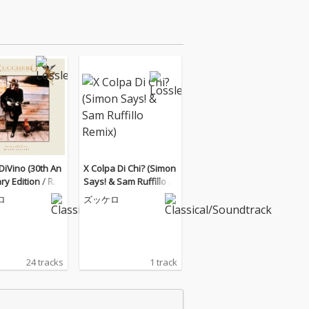
 DiVino (30th An
X Colpa Di Chi? (Simon
ry Edition / Re
Says! & Sam Ruffillo R
ed 2025)
emix)
ロ
ズッケロ
24 tracks
1 track