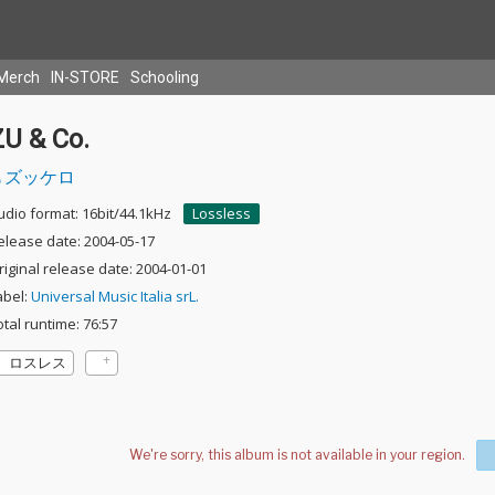
Merch
IN-STORE
Schooling
ZU & Co.
ズッケロ
udio format: 16bit/44.1kHz
Lossless
elease date: 2004-05-17
riginal release date: 2004-01-01
abel:
Universal Music Italia srL.
otal runtime: 76:57
ロスレス