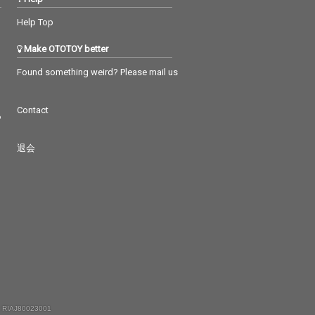
Help Top
Make OTOTOY better
Found something weird? Please mail us
Contact
つ
退会
 RIAJ80023001