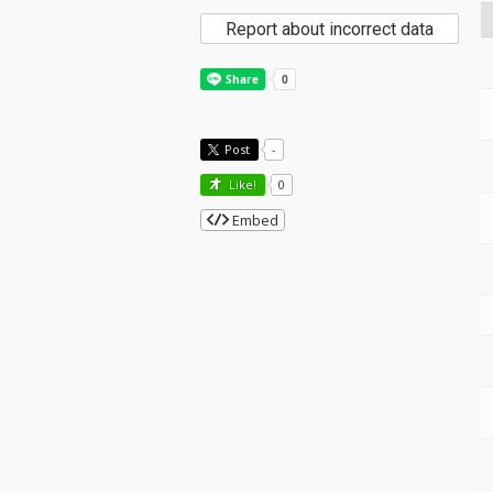
Report about incorrect data
Post
-
Like!
0
Embed