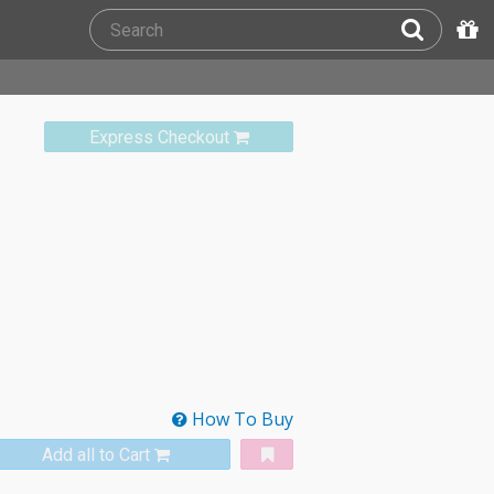
Express Checkout
How To Buy
Add all to Cart