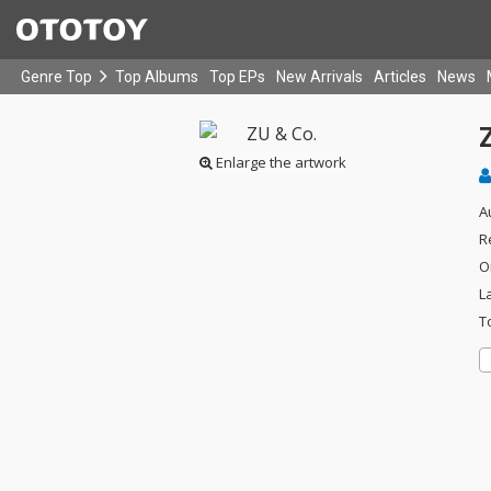
Genre Top
Top Albums
Top EPs
New Arrivals
Articles
News
Enlarge the artwork
A
R
O
L
T