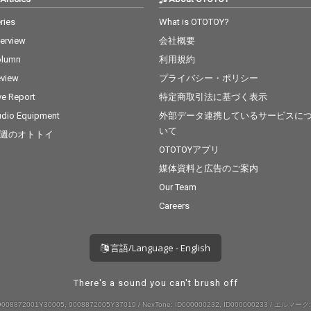
ries
What is OTOTOY?
terview
会社概要
olumn
利用規約
view
プライバシー・ポリシー
ve Report
特定商取引法に基づく表示
dio Equipment
外部データ連携しているサービスに
いて
週のオトトイ
OTOTOYアプリ
媒体資料と広告のご案内
Our Team
Careers
言語/Language - English
There's a sound you can't brush off
008872001Y30005, 9008872005Y37019 / NexTone: ID000000232, ID000000233 / エルマーク: