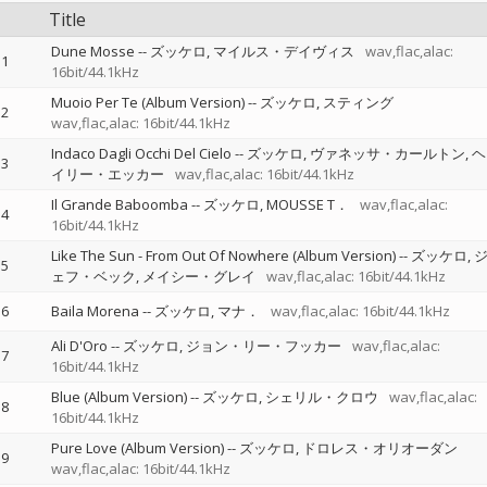
Title
Dune Mosse
--
ズッケロ
マイルス・デイヴィス
wav,flac,alac:
1
16bit/44.1kHz
Muoio Per Te (Album Version)
--
ズッケロ
スティング
2
wav,flac,alac: 16bit/44.1kHz
Indaco Dagli Occhi Del Cielo
--
ズッケロ
ヴァネッサ・カールトン
ヘ
3
イリー・エッカー
wav,flac,alac: 16bit/44.1kHz
Il Grande Baboomba
--
ズッケロ
MOUSSE T．
wav,flac,alac:
4
16bit/44.1kHz
Like The Sun - From Out Of Nowhere (Album Version)
--
ズッケロ
5
ェフ・ベック
メイシー・グレイ
wav,flac,alac: 16bit/44.1kHz
6
Baila Morena
--
ズッケロ
マナ．
wav,flac,alac: 16bit/44.1kHz
Ali D'Oro
--
ズッケロ
ジョン・リー・フッカー
wav,flac,alac:
7
16bit/44.1kHz
Blue (Album Version)
--
ズッケロ
シェリル・クロウ
wav,flac,alac:
8
16bit/44.1kHz
Pure Love (Album Version)
--
ズッケロ
ドロレス・オリオーダン
9
wav,flac,alac: 16bit/44.1kHz