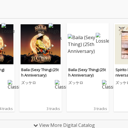
ng)
Baila (Sexy Thing) (25t
Baila (Sexy Thing) (25t
Spirito
h Anniversary)
h Anniversary)
niversa
master
ズッケロ
ズッケロ
ズッケ
4 tracks
3 tracks
3 tracks
View More Digital Catalog