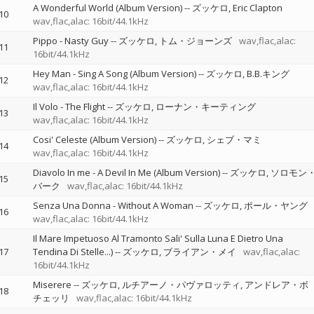
A Wonderful World (Album Version)
--
ズッケロ
Eric Clapton
10
wav,flac,alac: 16bit/44.1kHz
Pippo - Nasty Guy
--
ズッケロ
トム・ジョーンズ
wav,flac,alac:
11
16bit/44.1kHz
Hey Man - Sing A Song (Album Version)
--
ズッケロ
B.B.キング
12
wav,flac,alac: 16bit/44.1kHz
Il Volo - The Flight
--
ズッケロ
ローナン・キーティング
13
wav,flac,alac: 16bit/44.1kHz
Cosi' Celeste (Album Version)
--
ズッケロ
シェブ・マミ
14
wav,flac,alac: 16bit/44.1kHz
Diavolo In me - A Devil In Me (Album Version)
--
ズッケロ
ソロモン
15
バーク
wav,flac,alac: 16bit/44.1kHz
Senza Una Donna - Without A Woman
--
ズッケロ
ポール・ヤング
16
wav,flac,alac: 16bit/44.1kHz
Il Mare Impetuoso Al Tramonto Sali' Sulla Luna E Dietro Una
17
Tendina Di Stelle...)
--
ズッケロ
ブライアン・メイ
wav,flac,alac:
16bit/44.1kHz
Miserere
--
ズッケロ
ルチアーノ・パヴァロッティ
アンドレア・ボ
18
チェッリ
wav,flac,alac: 16bit/44.1kHz