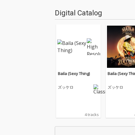
Digital Catalog
Baila (Sexy Thing)
Baila (Sexy Thi
ズッケロ
ズッケロ
4 tracks