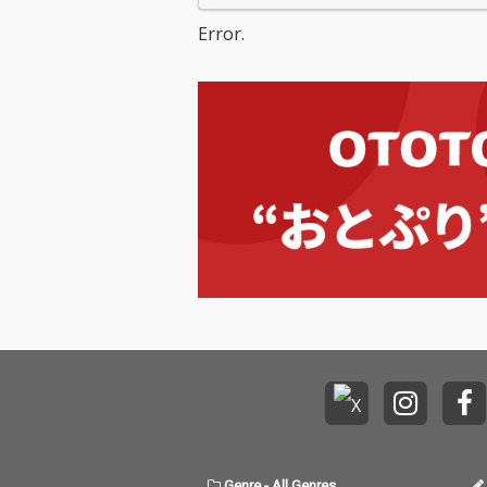
Error.
Genre
-
All Genres