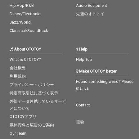
Hip Hop/R&B
Audio Equipment
Dance/Electronic
先週のオトトイ
Jazz/World
Classical/Soundtrack
About OTOTOY
Help
What is OTOTOY?
Help Top
会社概要
Make OTOTOY better
利用規約
Found something weird? Please
プライバシー・ポリシー
mail us
特定商取引法に基づく表示
外部データ連携しているサービ
Contact
スについて
OTOTOYアプリ
退会
媒体資料と広告のご案内
Our Team