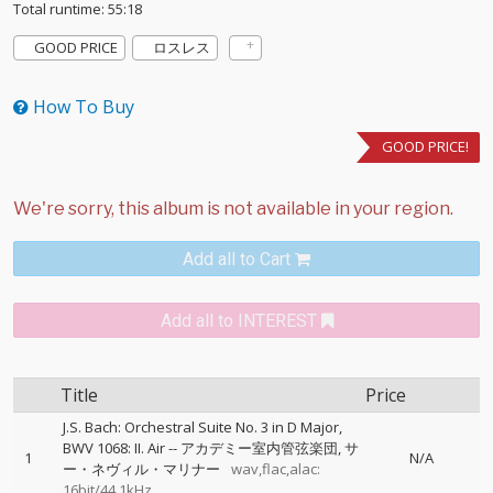
Total runtime: 55:18
GOOD PRICE
ロスレス
How To Buy
GOOD PRICE!
Add all to Cart
Add all to INTEREST
Title
Price
J.S. Bach: Orchestral Suite No. 3 in D Major,
BWV 1068: II. Air
--
アカデミー室内管弦楽団
サ
1
N/A
ー・ネヴィル・マリナー
wav,flac,alac:
16bit/44.1kHz