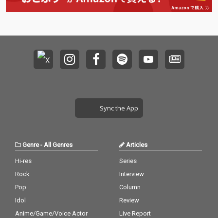
Sync the App
Genre
-
All Genres
Articles
Hi-res
Series
Rock
Interview
Pop
Column
Idol
Review
Anime/Game/Voice Actor
Live Report