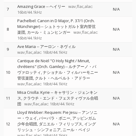
Amazing Grace
--
ヘイリー
wav,flac,alac:
7
N/A
16bit/44.1kHz
Pachelbel: Canon in D Major, P. 37/1 (Orch.
Münchinger)
--
シュトゥットガルト室内管弦
8
N/A
楽団
カール・ミュンヒンガー
wav,flac,alac:
16bit/44.1kHz
Ave Maria
--
アーロン・ネヴィル
9
N/A
wav,flac,alac: 16bit/44.1kHz
Cantique de Noël "O Holy Night / Minuit,
chrétiens" (Orch. Gamley)
--
ルチアーノ・パ
10
ヴァロッティ
ナショナル・フィルハーモニー
N/A
管弦楽団
クルト・ヘルベルト・アドラー
wav,flac,alac: 16bit/44.1kHz
Misa Criolla: Kyrie
--
キャサリン・ジェンキン
11
ス
クラウチ・エンド・フェスティヴァル合唱
N/A
団
wav,flac,alac: 16bit/44.1kHz
Lloyd Webber: Requiem: Pie Jesu
--
アンソニ
ー・ウェイ
バーバラ・ボニー
アッピンガム
12
少年合唱団
ダニエル・フィリップス
イング
N/A
リッシュ・シンフォニア
ニール・ペイジ
wav,flac,alac: 16bit/44.1kHz