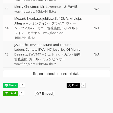
Merry Christmas Mr. Lawrence
--
村治佳織
13
N/A
wav,flac,alac: 16bit/44.1kHz
Mozart: Exsultate, jubilate, K. 165: IV. Alleluja.
Allegro
--
レオンティン・プライス
ウィー
14
ン・フィルハーモニー管弦楽団
ヘルベルト・
N/A
フォン・カラヤン
wav,flac,alac:
16bit/44.1kHz
J.S. Bach: Herz und Mund und Tat und
Leben, Cantata BWV 147: Jesu, Joy Of Man's
15
Desiring, BWV147
--
シュトゥットガルト室内
N/A
管弦楽団
カール・ミュンヒンガー
wav,flac,alac: 16bit/44.1kHz
Report about incorrect data
Post
-
Embed
Like!
0