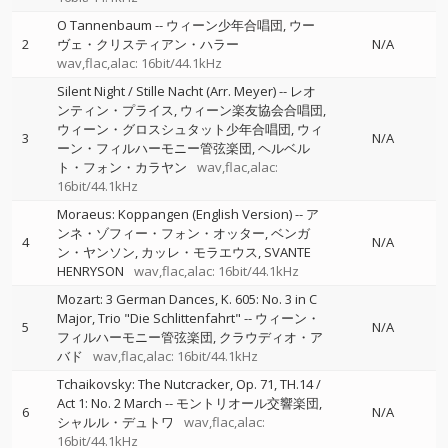
O Tannenbaum
--
ウィーン少年合唱団
ウー
2
ヴェ・クリスティアン・ハラー
N/A
wav,flac,alac: 16bit/44.1kHz
Silent Night / Stille Nacht (Arr. Meyer)
--
レオ
ンティン・プライス
ウィーン楽友協会合唱団
ウィーン・グロスシュタット少年合唱団
ウィ
3
N/A
ーン・フィルハーモニー管弦楽団
ヘルベル
ト・フォン・カラヤン
wav,flac,alac:
16bit/44.1kHz
Moraeus: Koppangen (English Version)
--
ア
ンネ・ゾフィー・フォン・オッター
ベンガ
4
N/A
ン・ヤンソン
カッレ・モラエウス
SVANTE
HENRYSON
wav,flac,alac: 16bit/44.1kHz
Mozart: 3 German Dances, K. 605: No. 3 in C
Major, Trio "Die Schlittenfahrt"
--
ウィーン・
5
N/A
フィルハーモニー管弦楽団
クラウディオ・ア
バド
wav,flac,alac: 16bit/44.1kHz
Tchaikovsky: The Nutcracker, Op. 71, TH.14 /
Act 1: No. 2 March
--
モントリオール交響楽団
6
N/A
シャルル・デュトワ
wav,flac,alac:
16bit/44.1kHz