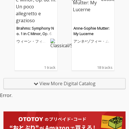
Brahms: Symphony N
Anne-Sophie Mutter:
o. 1 in C Minor, Op. 68:
My Lucerne
III. Un poco allegretto
ウィーン・フィル
アンネ=ゾフィー・ム
e grazioso
ハーモニー管弦楽
ター
団
1 track
18 tracks
View More Digital Catalog
Error.