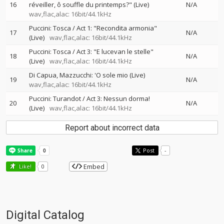
16
réveiller, ô souffle du printemps?" (Live)
N/A
wav,flac,alac: 16bit/44.1kHz
Puccini: Tosca / Act 1: "Recondita armonia"
17
N/A
(Live)
wav,flac,alac: 16bit/44.1kHz
Puccini: Tosca / Act 3: "E lucevan le stelle"
18
N/A
(Live)
wav,flac,alac: 16bit/44.1kHz
Di Capua, Mazzucchi: 'O sole mio (Live)
19
N/A
wav,flac,alac: 16bit/44.1kHz
Puccini: Turandot / Act 3: Nessun dorma!
20
N/A
(Live)
wav,flac,alac: 16bit/44.1kHz
Report about incorrect data
Post
-
Embed
Like!
0
Digital Catalog