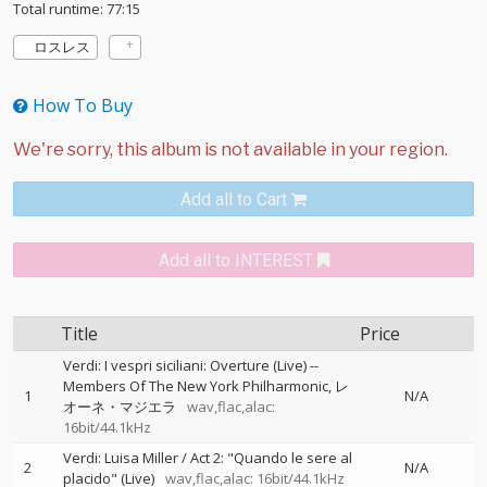
Total runtime: 77:15
ロスレス
How To Buy
Add all to Cart
Add all to INTEREST
Title
Price
Verdi: I vespri siciliani: Overture (Live)
--
Members Of The New York Philharmonic
レ
1
N/A
オーネ・マジエラ
wav,flac,alac:
16bit/44.1kHz
Verdi: Luisa Miller / Act 2: "Quando le sere al
2
N/A
placido" (Live)
wav,flac,alac: 16bit/44.1kHz