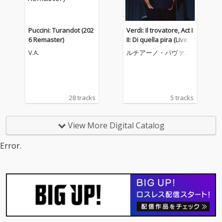
Puccini: Turandot (202
Verdi: Il trovatore, Act I
6 Remaster)
II: Di quella pira (Live a
t the Llangollen Intern
V.A.
ルチアーノ・パヴァロ
ational Musical Eisted
ッティ
dfod, 1995)
28 tracks
5 tracks
View More Digital Catalog
Error.