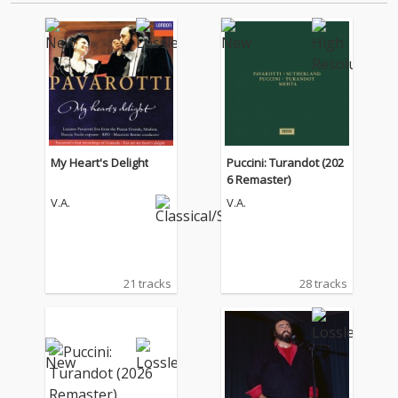
My Heart's Delight
Puccini: Turandot (202
6 Remaster)
V.A.
V.A.
21 tracks
28 tracks