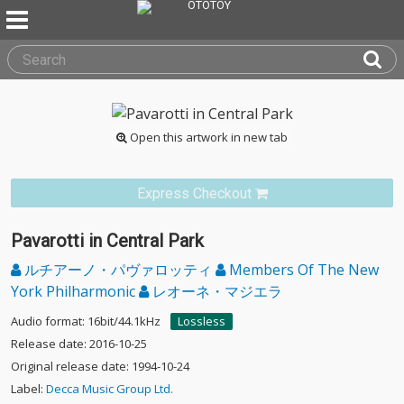
Open this artwork in new tab
Express Checkout
Pavarotti in Central Park
ルチアーノ・パヴァロッティ
Members Of The New
York Philharmonic
レオーネ・マジエラ
Audio format: 16bit/44.1kHz
Lossless
Release date: 2016-10-25
Original release date: 1994-10-24
Label:
Decca Music Group Ltd.