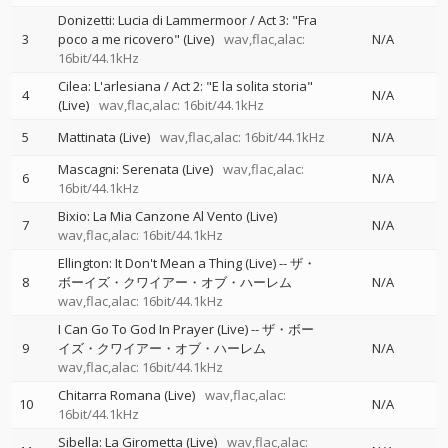
Donizetti: Lucia di Lammermoor / Act 3: "Fra
3
poco a me ricovero" (Live)
wav,flac,alac:
N/A
16bit/44.1kHz
Cilea: L'arlesiana / Act 2: "E la solita storia"
4
N/A
(Live)
wav,flac,alac: 16bit/44.1kHz
5
Mattinata (Live)
wav,flac,alac: 16bit/44.1kHz
N/A
Mascagni: Serenata (Live)
wav,flac,alac:
6
N/A
16bit/44.1kHz
Bixio: La Mia Canzone Al Vento (Live)
7
N/A
wav,flac,alac: 16bit/44.1kHz
Ellington: It Don't Mean a Thing (Live)
--
ザ・
8
ボーイズ・クワイアー・オブ・ハーレム
N/A
wav,flac,alac: 16bit/44.1kHz
I Can Go To God In Prayer (Live)
--
ザ・ボー
9
イズ・クワイアー・オブ・ハーレム
N/A
wav,flac,alac: 16bit/44.1kHz
Chitarra Romana (Live)
wav,flac,alac:
10
N/A
16bit/44.1kHz
Sibella: La Girometta (Live)
wav,flac,alac: