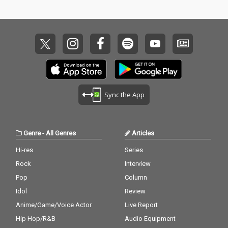
Sync the App
Genre
-
All Genres
Articles
Hi-res
Series
Rock
Interview
Pop
Column
Idol
Review
Anime/Game/Voice Actor
Live Report
Hip Hop/R&B
Audio Equipment