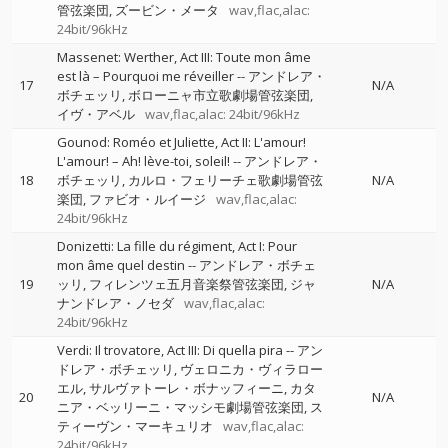
管弦楽団
ズービン・メータ
wav,flac,alac:
24bit/96kHz
Massenet: Werther, Act III: Toute mon âme
est là – Pourquoi me réveiller
--
アンドレア・
17
N/A
ボチェッリ
ボローニャ市立歌劇場管弦楽団
イヴ・アベル
wav,flac,alac: 24bit/96kHz
Gounod: Roméo et Juliette, Act II: L'amour!
L'amour! – Ah! lève-toi, soleil!
--
アンドレア・
18
ボチェッリ
カルロ・フェリーチェ歌劇場管弦
N/A
楽団
ファビオ・ルイージ
wav,flac,alac:
24bit/96kHz
Donizetti: La fille du régiment, Act I: Pour
mon âme quel destin
--
アンドレア・ボチェ
19
ッリ
フィレンツェ五月音楽祭管弦楽団
ジャ
N/A
ナンドレア・ノセダ
wav,flac,alac:
24bit/96kHz
Verdi: Il trovatore, Act III: Di quella pira
--
アン
ドレア・ボチェッリ
ヴェロニカ・ヴィラロー
エル
サルヴァトーレ・ボナッフィーニ
カタ
20
N/A
ニア・ベッリーニ・マッシモ劇場管弦楽団
ス
ティーヴン・マーキュリオ
wav,flac,alac:
24bit/96kHz