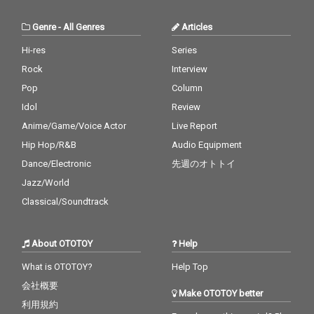
Genre
-
All Genres
Articles
Hi-res
Series
Rock
Interview
Pop
Column
Idol
Review
Anime/Game/Voice Actor
Live Report
Hip Hop/R&B
Audio Equipment
Dance/Electronic
先週のオトトイ
Jazz/World
Classical/Soundtrack
About OTOTOY
Help
What is OTOTOY?
Help Top
会社概要
Make OTOTOY better
利用規約