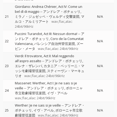
Giordano: Andrea Chénier, Act IV: Come un
bel dì di maggio
--
アンドレア・ボチェッリ
21
ミラノ・ジュゼッペ・ヴェルディ交響楽団
マ
N/A
ルコ・アルミリアート
wav,flac,alac:
24bit/96kHz
Puccini: Turandot, Act III: Nessun dorma!
--
ア
ンドレア・ボチェッリ
Coro de la Comunitat
22
N/A
Valenciana
バレンシア自治州管弦楽団
ズー
ビン・メータ
wav,flac,alac: 24bit/96kHz
Verdi: Il trovatore, Act II: Mal reggendo
all'aspro assalto
--
アンドレア・ボチェッリ
23
エレナ・ザレンバ
カタニア・ベッリーニ・マ
N/A
ッシモ劇場管弦楽団
スティーヴン・マーキュ
リオ
wav,flac,alac: 24bit/96kHz
Massenet: Werther, Act I: Je ne sais si je
veille
--
アンドレア・ボチェッリ
ボローニャ
24
N/A
市立歌劇場管弦楽団
イヴ・アベル
wav,flac,alac: 24bit/96kHz
Werther: Je ne sais si je veille
--
アンドレア・
25
ボチェッリ
イヴ・アベル
ボローニャ市立歌
N/A
劇場管弦楽団
wav,flac,alac: 24bit/96kHz