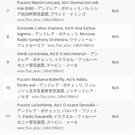
Puccini: Manon Lescaut, Act I: Donna non vidi
mai (Edit)
--
アンドレア・ボチェッリ
バレンシ
7
N/A
ア自治州管弦楽団
プラシド・ドミンゴ
wav,flac,alac: 24bit/96kHz
Donizetti: L'elisir d'amore, Act II: Una furtiva
lagrima
--
アンドレア・ボチェッリ
Moscow
8
N/A
Radio Symphony Orchestra
ウラジミール・
フェドセーエフ
wav,flac,alac: 24bit/96kHz
Verdi: La traviata, Act II: O mio rimorso!
--
アン
ドレア・ボチェッリ
イスラエル・フィルハー
9
N/A
モニー管弦楽団
ズービン・メータ
wav,flac,alac: 24bit/96kHz
Puccini: Madama Butterfly, Act II: Addio,
fiorito asil
--
アンドレア・ボチェッリ
フィレ
10
N/A
ンツェ五月音楽祭管弦楽団
ジャナンドレア・
ノセダ
wav,flac,alac: 24bit/96kHz
Puccini: La bohème, Act I: O soave fanciulla
--
アンドレア・ボチェッリ
バルバラ・フリット
11
リ
Paolo Gavanelli
イスラエル・フィルハー
N/A
モニー管弦楽団
ズービン・メータ
wav,flac,alac: 24bit/96kHz