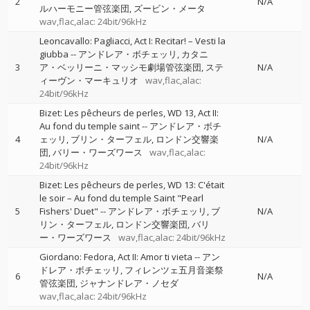
2
N/A
ルハーモニー管弦楽団
ズービン・メータ
wav,flac,alac: 24bit/96kHz
Leoncavallo: Pagliacci, Act I: Recitar! – Vesti la
giubba
--
アンドレア・ボチェッリ
カタニ
3
ア・ベッリーニ・マッシモ劇場管弦楽団
ステ
N/A
ィーヴン・マーキュリオ
wav,flac,alac:
24bit/96kHz
Bizet: Les pêcheurs de perles, WD 13, Act II:
Au fond du temple saint
--
アンドレア・ボチ
4
ェッリ
ブリン・ターフェル
ロンドン交響楽
N/A
団
バリー・ワーズワース
wav,flac,alac:
24bit/96kHz
Bizet: Les pêcheurs de perles, WD 13: C'était
le soir – Au fond du temple Saint "Pearl
5
Fishers' Duet"
--
アンドレア・ボチェッリ
ブ
N/A
リン・ターフェル
ロンドン交響楽団
バリ
ー・ワーズワース
wav,flac,alac: 24bit/96kHz
Giordano: Fedora, Act II: Amor ti vieta
--
アン
ドレア・ボチェッリ
フィレンツェ五月音楽祭
6
N/A
管弦楽団
ジャナンドレア・ノセダ
wav,flac,alac: 24bit/96kHz