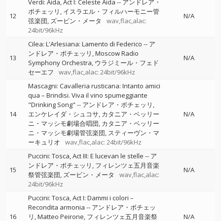
Verdi: Aida, Act I: Celeste Aida
--
アンドレア・
ボチェッリ
イスラエル・フィルハーモニー管
12
N/A
弦楽団
ズービン・メータ
wav,flac,alac:
24bit/96kHz
Cilea: L'Arlesiana: Lamento di Federico
--
ア
ンドレア・ボチェッリ
Moscow Radio
13
N/A
Symphony Orchestra
ウラジミール・フェド
セーエフ
wav,flac,alac: 24bit/96kHz
Mascagni: Cavalleria rusticana: Intanto amici
qua – Brindisi. Viva il vino spumeggiante
"Drinking Song"
--
アンドレア・ボチェッリ
14
エンケレイダ・シュコサ
カタニア・ベッリー
N/A
ニ・マッシモ劇場合唱団
カタニア・ベッリー
ニ・マッシモ劇場管弦楽団
スティーヴン・マ
ーキュリオ
wav,flac,alac: 24bit/96kHz
Puccini: Tosca, Act III: E lucevan le stelle
--
ア
ンドレア・ボチェッリ
フィレンツェ五月音楽
15
N/A
祭管弦楽団
ズービン・メータ
wav,flac,alac:
24bit/96kHz
Puccini: Tosca, Act I: Dammi i colori –
Recondita armonia
--
アンドレア・ボチェッ
16
リ
Matteo Peirone
フィレンツェ五月音楽祭
N/A