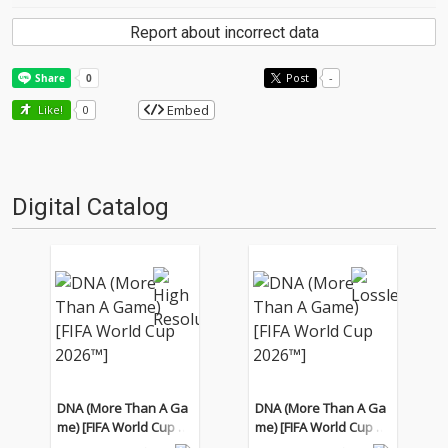
Report about incorrect data
Post
-
Embed
Like!
0
Digital Catalog
DNA (More Than A Ga
DNA (More Than A Ga
me) [FIFA World Cup 20
me) [FIFA World Cup 20
26™]
26™]