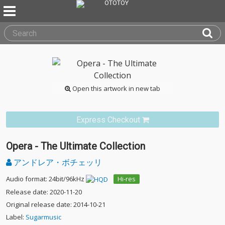
Open this artwork in new tab
Express Checkout
Opera - The Ultimate Collection
アンドレア・ボチェッリ
Audio format: 24bit/96kHz
Hi-res
Release date: 2020-11-20
Original release date: 2014-10-21
Label:
Sugarmusic