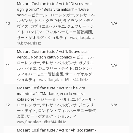
Mozart: Così fan tutte / Act 1: "Di scrivermi
ogni giorno" - "Bella vita militar!" - "Dove
son?"
--
ピラール・ローレンガー
テレサ・ベ
ルガンサ
トム・クラウゼ
ライランド・デイ
10
N/A
ヴィス
ガブリエル・バキエ
ジェフリー・テ
イト
ロンドン・フィルハーモニー管弦楽団
サー・ゲオルグ・ショルティ
wav,flac,alac:
16bit/44.1kHz
Mozart: Così fan tutte / Act 1: Soave sia il
vento... Non son cattivo comico
--
ピラール・
ローレンガー
テレサ・ベルガンサ
ガブリエ
11
N/A
ル・バキエ
ジェフリー・テイト
ロンドン・
フィルハーモニー管弦楽団
サー・ゲオルグ・
ショルティ
wav,flac,alac: 16bit/44.1kHz
Mozart: Così fan tutte / Act 1: "Che vita
maledetta" - "Madame, ecco la vostra
colazione"
--
ジャーヌ・バルビエ
ピラール・
12
ローレンガー
テレサ・ベルガンサ
ジェフリ
N/A
ー・テイト
ロンドン・フィルハーモニー管弦
楽団
サー・ゲオルグ・ショルティ
wav,flac,alac: 16bit/44.1kHz
Mozart: Così fan tutte / Act 1: "Ah, scostati!" -