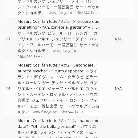
サ・ベルガンサ
ジェフリー・テイト
ロンド
ン・フィルハーモニー管弦楽団
サー・ゲオル
グ・ショルティ
wav,flac,alac: 16bit/44.1kHz
Mozart: Così fan tutte / Act 2: "Prenderò quel
brunettino" - "Ah, correte al giardino"
--
テレ
サ・ベルガンサ
ピラール・ローレンガー
ガ
13
ブリエル・バキエ
ジェフリー・テイト
ロン
N/A
ドン・フィルハーモニー管弦楽団
サー・ゲオ
ルグ・ショルティ
wav,flac,alac:
16bit/44.1kHz
Mozart: Così fan tutte / Act 2: "Secondate,
aurette amiche" - "Il tutto deponete"
--
ライ
ランド・デイヴィス
トム・クラウゼ
ピラー
ル・ローレンガー
テレサ・ベルガンサ
ガブ
14
リエル・バキエ
ジャーヌ・バルビエ
コヴェ
N/A
ント・ガーデン・ロイヤル・オペラ・ハウス
合唱団
ジェフリー・テイト
ロンドン・フィ
ルハーモニー管弦楽団
サー・ゲオルグ・ショ
ルティ
wav,flac,alac: 16bit/44.1kHz
Mozart: Così fan tutte / Act 2: "La mano a me
date" - "Oh che bella giornata!"
--
ガブリエ
ル・バキエ
ライランド・デイヴィス
トム・