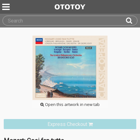
Open this artwork in new tab
Express Checkout