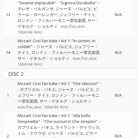
"Smanie implacabili" - "Signora Dorabella"
--
テレサ・ベルガンサ
ジャーヌ・バルビエ
ピ
13
ラール・ローレンガー
ジェフリー・テイト
N/A
ロンドン・フィルハーモニー管弦楽団
サー・
ゲオルグ・ショルティ
wav,flac,alac:
16bit/44.1kHz
Mozart: Così fan tutte / Act 1: "In uomini, in
soldati"
--
ジャーヌ・バルビエ
ジェフリー・
14
テイト
ロンドン・フィルハーモニー管弦楽団
N/A
サー・ゲオルグ・ショルティ
wav,flac,alac:
16bit/44.1kHz
DISC 2
Mozart: Così fan tutte / Act 1: "Che silenzio!"
-
-
ガブリエル・バキエ
ジャーヌ・バルビエ
ジ
1
ェフリー・テイト
ロンドン・フィルハーモニ
N/A
ー管弦楽団
サー・ゲオルグ・ショルティ
wav,flac,alac: 16bit/44.1kHz
Mozart: Così fan tutte / Act 1: "Alla bella
Despinetta" - "Che sussurro! Che strepito!"
--
ガブリエル・バキエ
ライランド・デイヴィス
トム・クラウゼ
ジャーヌ・バルビエ
ピラー
2
N/A