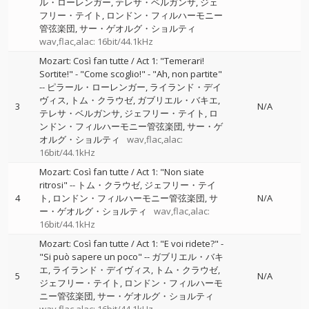
ル・ローレンガー
テレサ・ベルガンサ
ジェ
フリー・テイト
ロンドン・フィルハーモニー
管弦楽団
サー・ゲオルグ・ショルティ
wav,flac,alac: 16bit/44.1kHz
Mozart: Così fan tutte / Act 1: "Temerari!
Sortite!" - "Come scoglio!" - "Ah, non partite"
--
ピラール・ローレンガー
ライランド・デイ
ヴィス
トム・クラウゼ
ガブリエル・バキエ
3
N/A
テレサ・ベルガンサ
ジェフリー・テイト
ロ
ンドン・フィルハーモニー管弦楽団
サー・ゲ
オルグ・ショルティ
wav,flac,alac:
16bit/44.1kHz
Mozart: Così fan tutte / Act 1: "Non siate
ritrosi"
--
トム・クラウゼ
ジェフリー・テイ
4
ト
ロンドン・フィルハーモニー管弦楽団
サ
N/A
ー・ゲオルグ・ショルティ
wav,flac,alac:
16bit/44.1kHz
Mozart: Così fan tutte / Act 1: "E voi ridete?" -
"Si può sapere un poco"
--
ガブリエル・バキ
エ
ライランド・デイヴィス
トム・クラウゼ
5
N/A
ジェフリー・テイト
ロンドン・フィルハーモ
ニー管弦楽団
サー・ゲオルグ・ショルティ