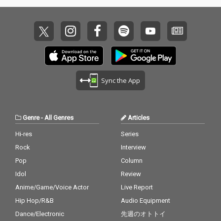
Sync the App
Genre
-
All Genres
Articles
Hi-res
Series
Rock
Interview
Pop
Column
Idol
Review
Anime/Game/Voice Actor
Live Report
Hip Hop/R&B
Audio Equipment
Dance/Electronic
先週のオトトイ