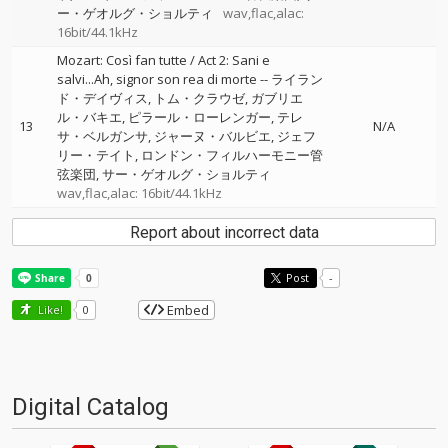
ー・ゲオルグ・ショルティ
wav,flac,alac:
16bit/44.1kHz
Mozart: Così fan tutte / Act 2: Sani e
salvi...Ah, signor son rea di morte
--
ライラン
ド・デイヴィス
トム・クラウゼ
ガブリエ
ル・バキエ
ピラール・ローレンガー
テレ
13
N/A
サ・ベルガンサ
ジャーヌ・バルビエ
ジェフ
リー・テイト
ロンドン・フィルハーモニー管
弦楽団
サー・ゲオルグ・ショルティ
wav,flac,alac: 16bit/44.1kHz
Report about incorrect data
Post
-
Embed
Like!
0
Digital Catalog