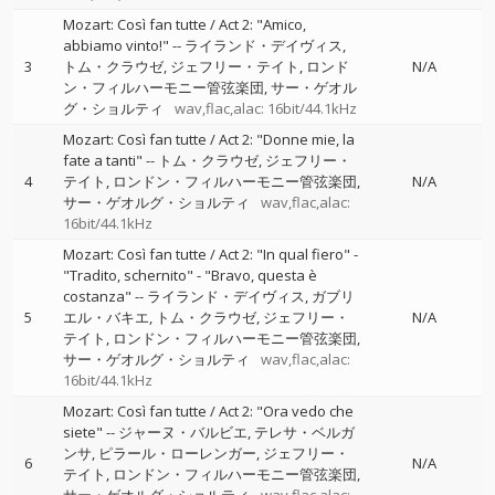
Mozart: Così fan tutte / Act 2: "Amico,
abbiamo vinto!"
--
ライランド・デイヴィス
3
トム・クラウゼ
ジェフリー・テイト
ロンド
N/A
ン・フィルハーモニー管弦楽団
サー・ゲオル
グ・ショルティ
wav,flac,alac: 16bit/44.1kHz
Mozart: Così fan tutte / Act 2: "Donne mie, la
fate a tanti"
--
トム・クラウゼ
ジェフリー・
4
テイト
ロンドン・フィルハーモニー管弦楽団
N/A
サー・ゲオルグ・ショルティ
wav,flac,alac:
16bit/44.1kHz
Mozart: Così fan tutte / Act 2: "In qual fiero" -
"Tradito, schernito" - "Bravo, questa è
costanza"
--
ライランド・デイヴィス
ガブリ
5
エル・バキエ
トム・クラウゼ
ジェフリー・
N/A
テイト
ロンドン・フィルハーモニー管弦楽団
サー・ゲオルグ・ショルティ
wav,flac,alac:
16bit/44.1kHz
Mozart: Così fan tutte / Act 2: "Ora vedo che
siete"
--
ジャーヌ・バルビエ
テレサ・ベルガ
ンサ
ピラール・ローレンガー
ジェフリー・
6
N/A
テイト
ロンドン・フィルハーモニー管弦楽団