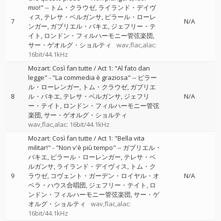
mio!"
--
トム・クラウゼ
ライランド・デイヴ
ィス
テレサ・ベルガンサ
ピラール・ローレ
7
N/A
ンガー
ガブリエル・バキエ
ジェフリー・テ
イト
ロンドン・フィルハーモニー管弦楽団
サー・ゲオルグ・ショルティ
wav,flac,alac:
16bit/44.1kHz
Mozart: Così fan tutte / Act 1: "Al fato dan
legge" - "La commedia è graziosa"
--
ピラー
ル・ローレンガー
トム・クラウゼ
ガブリエ
8
ル・バキエ
テレサ・ベルガンサ
ジェフリ
N/A
ー・テイト
ロンドン・フィルハーモニー管弦
楽団
サー・ゲオルグ・ショルティ
wav,flac,alac: 16bit/44.1kHz
Mozart: Così fan tutte / Act 1: "Bella vita
militar!" - "Non v'è più tempo"
--
ガブリエル・
バキエ
ピラール・ローレンガー
テレサ・ベ
ルガンサ
ライランド・デイヴィス
トム・ク
9
ラウゼ
コヴェント・ガーデン・ロイヤル・オ
N/A
ペラ・ハウス合唱団
ジェフリー・テイト
ロ
ンドン・フィルハーモニー管弦楽団
サー・ゲ
オルグ・ショルティ
wav,flac,alac:
16bit/44.1kHz