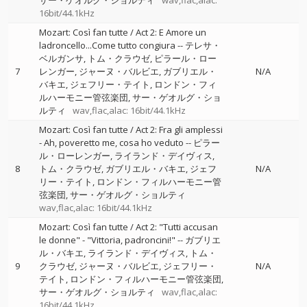
サー・ゲオルグ・ショルティ
wav,flac,alac:
16bit/44.1kHz
Mozart: Così fan tutte / Act 2: E Amore un
ladroncello...Come tutto congiura
--
テレサ・
ベルガンサ
トム・クラウゼ
ピラール・ロー
7
レンガー
ジャーヌ・バルビエ
ガブリエル・
N/A
バキエ
ジェフリー・テイト
ロンドン・フィ
ルハーモニー管弦楽団
サー・ゲオルグ・ショ
ルティ
wav,flac,alac: 16bit/44.1kHz
Mozart: Così fan tutte / Act 2: Fra gli amplessi
- Ah, poveretto me, cosa ho veduto
--
ピラー
ル・ローレンガー
ライランド・デイヴィス
8
トム・クラウゼ
ガブリエル・バキエ
ジェフ
N/A
リー・テイト
ロンドン・フィルハーモニー管
弦楽団
サー・ゲオルグ・ショルティ
wav,flac,alac: 16bit/44.1kHz
Mozart: Così fan tutte / Act 2: "Tutti accusan
le donne" - "Vittoria, padroncini!"
--
ガブリエ
ル・バキエ
ライランド・デイヴィス
トム・
9
クラウゼ
ジャーヌ・バルビエ
ジェフリー・
N/A
テイト
ロンドン・フィルハーモニー管弦楽団
サー・ゲオルグ・ショルティ
wav,flac,alac:
16bit/44.1kHz