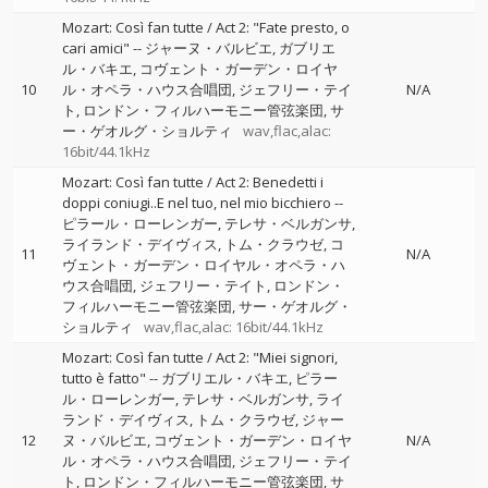
Mozart: Così fan tutte / Act 2: "Fate presto, o
cari amici"
--
ジャーヌ・バルビエ
ガブリエ
ル・バキエ
コヴェント・ガーデン・ロイヤ
10
ル・オペラ・ハウス合唱団
ジェフリー・テイ
N/A
ト
ロンドン・フィルハーモニー管弦楽団
サ
ー・ゲオルグ・ショルティ
wav,flac,alac:
16bit/44.1kHz
Mozart: Così fan tutte / Act 2: Benedetti i
doppi coniugi..E nel tuo, nel mio bicchiero
--
ピラール・ローレンガー
テレサ・ベルガンサ
ライランド・デイヴィス
トム・クラウゼ
コ
11
N/A
ヴェント・ガーデン・ロイヤル・オペラ・ハ
ウス合唱団
ジェフリー・テイト
ロンドン・
フィルハーモニー管弦楽団
サー・ゲオルグ・
ショルティ
wav,flac,alac: 16bit/44.1kHz
Mozart: Così fan tutte / Act 2: "Miei signori,
tutto è fatto"
--
ガブリエル・バキエ
ピラー
ル・ローレンガー
テレサ・ベルガンサ
ライ
ランド・デイヴィス
トム・クラウゼ
ジャー
12
ヌ・バルビエ
コヴェント・ガーデン・ロイヤ
N/A
ル・オペラ・ハウス合唱団
ジェフリー・テイ
ト
ロンドン・フィルハーモニー管弦楽団
サ