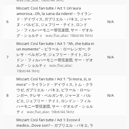
wav,flac,alac: 16bit/44.1kHz
Mozart: Così fan tutte / Act 1: Un'aura
amorosa...Oh, la saria da ridere!
--
ライラン
ド・デイヴィス
ガブリエル・バキエ
ジャー
6
N/A
ヌ・バルビエ
ジェフリー・テイト
ロンド
ン・フィルハーモニー管弦楽団
サー・ゲオル
グ・ショルティ
wav,flac,alac: 16bit/44.1kHz
Mozart: Così fan tutte / Act 1: "Ah, che tutta in
un momento"
--
ピラール・ローレンガー
テ
レサ・ベルガンサ
ジェフリー・テイト
ロン
7
N/A
ドン・フィルハーモニー管弦楽団
サー・ゲオ
ルグ・ショルティ
wav,flac,alac:
16bit/44.1kHz
Mozart: Così fan tutte / Act 1: "Si mora, sì, si
mora"
--
ライランド・デイヴィス
トム・クラ
ウゼ
ガブリエル・バキエ
ピラール・ローレ
8
ンガー
テレサ・ベルガンサ
ジャーヌ・バル
N/A
ビエ
ジェフリー・テイト
ロンドン・フィル
ハーモニー管弦楽団
サー・ゲオルグ・ショル
ティ
wav,flac,alac: 16bit/44.1kHz
Mozart: Così fan tutte / Act 1: Eccovi il
medico...Dove son?
--
ガブリエル・バキエ
ラ