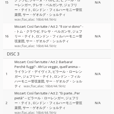
クラウゼ
ジャーヌ・バルビエ
ピラール・ロ
15
N/A
ーレンガー
テレサ・ベルガンサ
ジェフリ
ー・テイト
ロンドン・フィルハーモニー管弦
楽団
サー・ゲオルグ・ショルティ
wav,flac,alac: 16bit/44.1kHz
Mozart: Così fan tutte / Act 2: "Il cor vi dono"
-
-
トム・クラウゼ
テレサ・ベルガンサ
ジェフ
16
リー・テイト
ロンドン・フィルハーモニー管
N/A
弦楽団
サー・ゲオルグ・ショルティ
wav,flac,alac: 16bit/44.1kHz
DISC 3
Mozart: Così fan tutte / Act 2: Barbara!
Perchè fuggi? - Ah! Lo veggio, quell'anima
--
ライランド・デイヴィス
ピラール・ローレン
1
N/A
ガー
ジェフリー・テイト
ロンドン・フィル
ハーモニー管弦楽団
サー・ゲオルグ・ショル
ティ
wav,flac,alac: 16bit/44.1kHz
Mozart: Così fan tutte / Act 2: "Ei parte...Per
pietà"
--
ピラール・ローレンガー
ジェフリ
2
ー・テイト
ロンドン・フィルハーモニー管弦
N/A
楽団
サー・ゲオルグ・ショルティ
wav,flac,alac: 16bit/44.1kHz