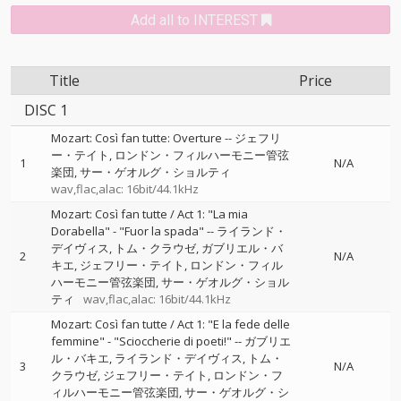
Add all to INTEREST
Title
Price
DISC 1
Mozart: Così fan tutte: Overture
--
ジェフリ
ー・テイト
ロンドン・フィルハーモニー管弦
1
N/A
楽団
サー・ゲオルグ・ショルティ
wav,flac,alac: 16bit/44.1kHz
Mozart: Così fan tutte / Act 1: "La mia
Dorabella" - "Fuor la spada"
--
ライランド・
デイヴィス
トム・クラウゼ
ガブリエル・バ
2
N/A
キエ
ジェフリー・テイト
ロンドン・フィル
ハーモニー管弦楽団
サー・ゲオルグ・ショル
ティ
wav,flac,alac: 16bit/44.1kHz
Mozart: Così fan tutte / Act 1: "E la fede delle
femmine" - "Scioccherie di poeti!"
--
ガブリエ
ル・バキエ
ライランド・デイヴィス
トム・
3
N/A
クラウゼ
ジェフリー・テイト
ロンドン・フ
ィルハーモニー管弦楽団
サー・ゲオルグ・シ