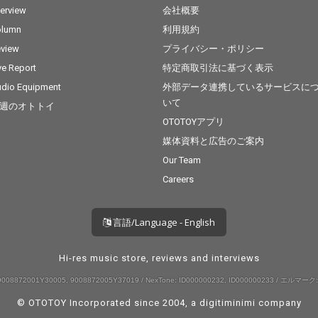
terview
会社概要
olumn
利用規約
view
プライバシー・ポリシー
ve Report
特定商取引法に基づく表示
dio Equipment
外部データ連携しているサービスに
いて
週のオトトイ
OTOTOYアプリ
媒体資料と広告のご案内
Our Team
Careers
言語/Language - English
Hi-res music store, reviews and interviews
008872001Y30005, 9008872005Y37019 / NexTone: ID000000232, ID000000233 / エルマーク:
© OTOTOY Incorporated since 2004, a
digitiminimi
company