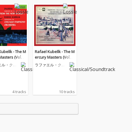
Kubelík - The M
Rafael Kubelík - The M
Masters (Vol. 3
ercury Masters (Vol. 1
k: Symphony N
0 - Perspective, The Fir
エル・クー
ラファエル・クー
st Reel and Experimen
ク
ベリック
tal Stereo)
4 tracks
10 tracks