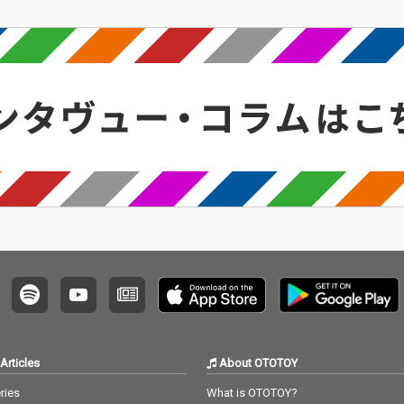
Articles
About OTOTOY
ries
What is OTOTOY?