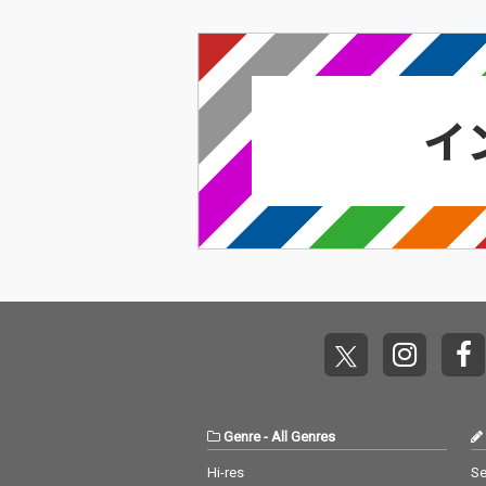
Genre
-
All Genres
Hi-res
Se