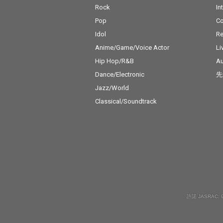
Rock
In
Pop
C
Idol
Re
Anime/Game/Voice Actor
Li
Hip Hop/R&B
Au
Dance/Electronic
先
Jazz/World
Classical/Soundtrack
許諾 JASRAC: 9