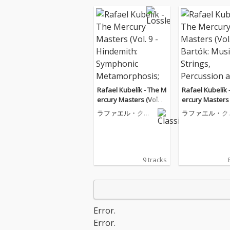
Rafael Kubelík - The M
Rafael Kubelík 
ercury Masters (Vol. 9
ercury Masters 
- Hindemith: Symphoni
- Bartók: Music f
ラファエル・クー
ラファエル・ク
c Metamorphosis; Sch
ngs, Percussio
ベリック
ベリック
oenberg: Five Pieces f
elesta; Bloch: 
or Orchestra)
o Grosso)
9 tracks
Error.
Error.