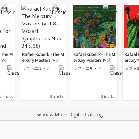
- The M
Rafael Kubelík - The M
Rafael Kubelík - The M
Rafael 
(Vol. 2
ercury Masters (Vol. 8
ercury Masters (Vol. 7
ercury 
or Stri
- Mozart: Symphonies
- Smetana: Má Vlast)
- Dvořá
ー
ラファエル・クー
ラファエル・クー
ラファ
n and C
Nos. 34 & 38)
o. 9)
ベリック
ベリック
ベリッ
Concert
8 tracks
6 tracks
6 tracks
View More Digital Catalog