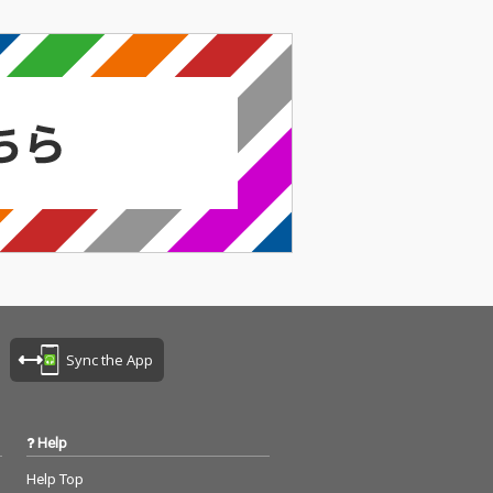
Sync the App
Help
Help Top