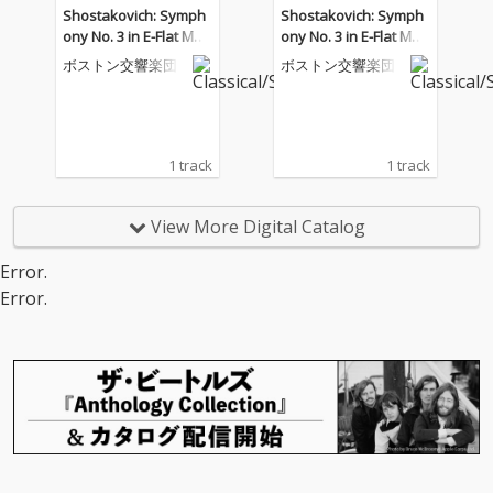
Shostakovich: Symph
Shostakovich: Symph
ony No. 3 in E-Flat Maj
ony No. 3 in E-Flat Maj
or, Op. 20 "1st of Ma
or, Op. 20 "1st of Ma
ボストン交響楽団
ボストン交響楽団
y": Ib. Andante
y": Ib. Andante
1 track
1 track
View More Digital Catalog
Error.
Error.