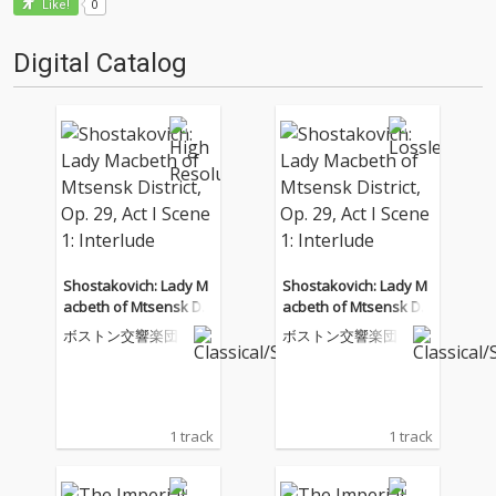
0
Like!
Digital Catalog
Shostakovich: Lady M
Shostakovich: Lady M
acbeth of Mtsensk Dis
acbeth of Mtsensk Dis
trict, Op. 29, Act I Scen
trict, Op. 29, Act I Scen
ボストン交響楽団
ボストン交響楽団
e 1: Interlude
e 1: Interlude
1 track
1 track