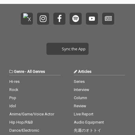
Sync the App
Genre
-
All Genres
Articles
Hi-res
Series
Rock
Interview
Pop
Column
Idol
Review
Anime/Game/Voice Actor
Live Report
Hip Hop/R&B
Audio Equipment
Dance/Electronic
先週のオトトイ