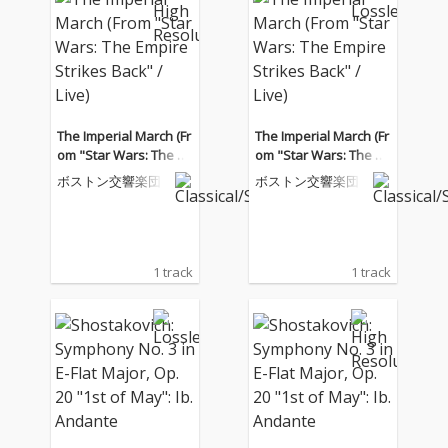
The Imperial March (Fr
The Imperial March (Fr
om "Star Wars: The E
om "Star Wars: The E
mpire Strikes Back" / L
mpire Strikes Back" / L
ボストン交響楽団
ボストン交響楽団
ive)
ive)
1 track
1 track